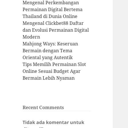
Mengenal Perkembangan
Permainan Digital Bertema
Thailand di Dunia Online
Mengenal Clickbet88 Daftar
dan Evolusi Permainan Digital
Modern
Mahjong Ways: Keseruan
Bermain dengan Tema
Oriental yang Autentik
Tips Memilih Permainan Slot
Online Sesuai Budget Agar
Bermain Lebih Nyaman
Recent Comments
Tidak ada komentar untuk