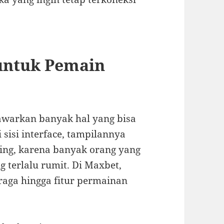
untuk Pemain
awarkan banyak hal yang bisa
 sisi interface, tampilannya
ing, karena banyak orang yang
 terlalu rumit. Di Maxbet,
raga hingga fitur permainan