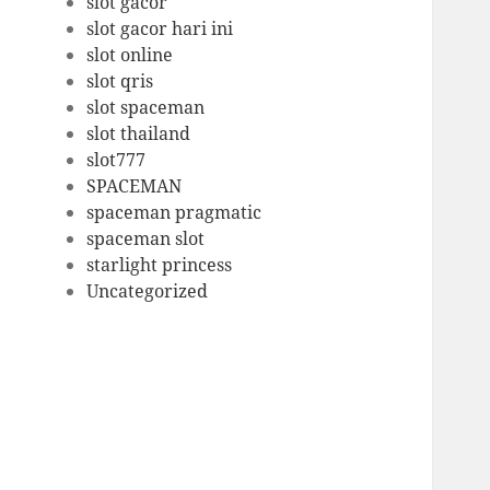
slot gacor
slot gacor hari ini
slot online
slot qris
slot spaceman
slot thailand
slot777
SPACEMAN
spaceman pragmatic
spaceman slot
starlight princess
Uncategorized