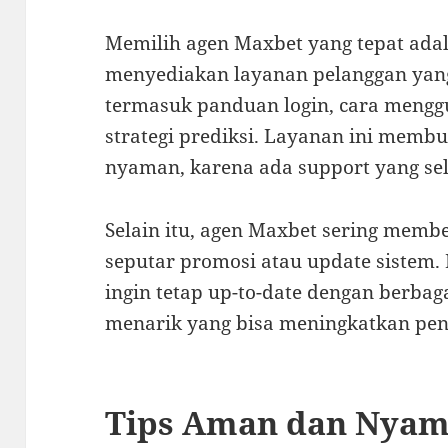
Memilih agen Maxbet yang tepat adal
menyediakan layanan pelanggan yan
termasuk panduan login, cara menggu
strategi prediksi. Layanan ini memb
nyaman, karena ada support yang sela
Selain itu, agen Maxbet sering memb
seputar promosi atau update sistem. 
ingin tetap up-to-date dengan berbag
menarik yang bisa meningkatkan pe
Tips Aman dan Nya