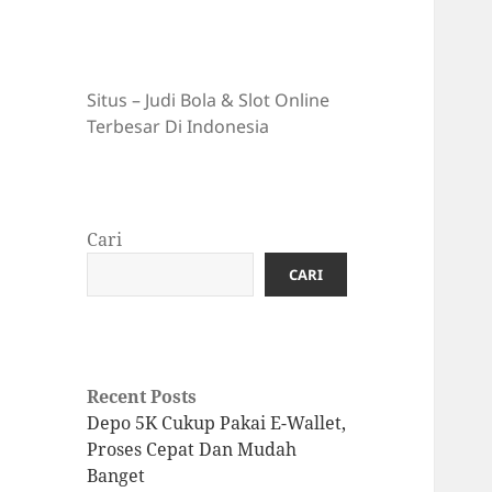
Situs – Judi Bola & Slot Online
Terbesar Di Indonesia
Cari
CARI
Recent Posts
Depo 5K Cukup Pakai E-Wallet,
Proses Cepat Dan Mudah
Banget