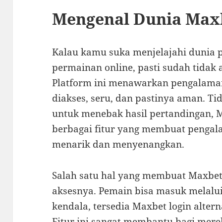
Mengenal Dunia Max
Kalau kamu suka menjelajahi dunia p
permainan online, pasti sudah tidak 
Platform ini menawarkan pengalam
diakses, seru, dan pastinya aman. T
untuk menebak hasil pertandingan, 
berbagai fitur yang membuat pengal
menarik dan menyenangkan.
Salah satu hal yang membuat Maxbe
aksesnya. Pemain bisa masuk melalui 
kendala, tersedia Maxbet login altern
Fitur ini sangat membantu bagi merek