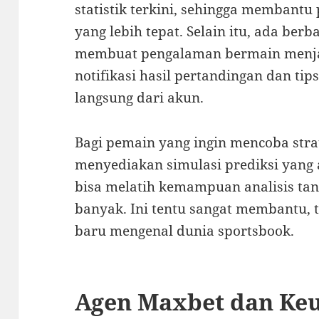
statistik terkini, sehingga memban
yang lebih tepat. Selain itu, ada ber
membuat pengalaman bermain menjadi
notifikasi hasil pertandingan dan tip
langsung dari akun.
Bagi pemain yang ingin mencoba stra
menyediakan simulasi prediksi yang 
bisa melatih kemampuan analisis t
banyak. Ini tentu sangat membantu,
baru mengenal dunia sportsbook.
Agen Maxbet dan Ke