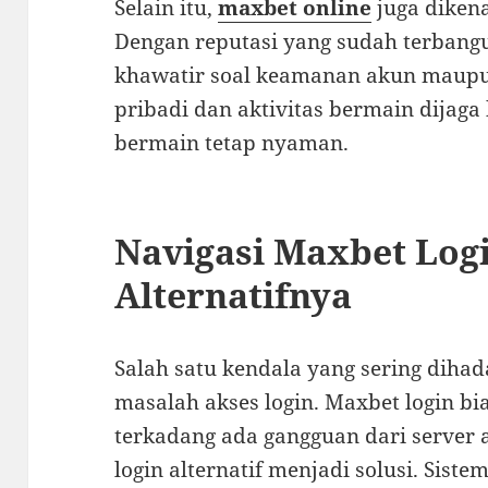
Selain itu,
maxbet online
juga dikena
Dengan reputasi yang sudah terbangu
khawatir soal keamanan akun maupun
pribadi dan aktivitas bermain dijaga
bermain tetap nyaman.
Navigasi Maxbet Log
Alternatifnya
Salah satu kendala yang sering diha
masalah akses login. Maxbet login bi
terkadang ada gangguan dari server a
login alternatif menjadi solusi. Sis