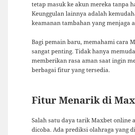
tetap masuk ke akun mereka tanpa h
Keunggulan lainnya adalah kemudaha
keamanan tambahan yang menjaga aku
Bagi pemain baru, memahami cara Ma
sangat penting. Tidak hanya memudah
memberikan rasa aman saat ingin me
berbagai fitur yang tersedia.
Fitur Menarik di Max
Salah satu daya tarik Maxbet online 
dicoba. Ada prediksi olahraga yang 