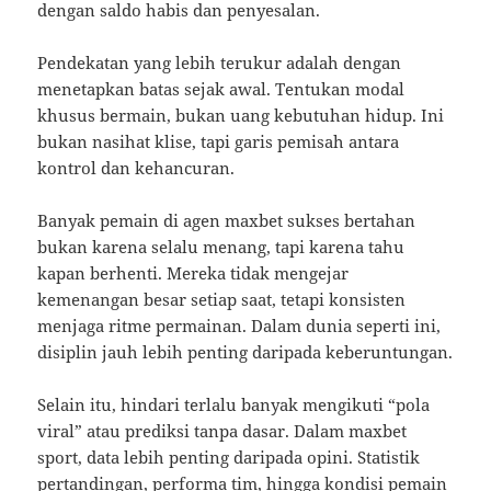
dengan saldo habis dan penyesalan.
Pendekatan yang lebih terukur adalah dengan
menetapkan batas sejak awal. Tentukan modal
khusus bermain, bukan uang kebutuhan hidup. Ini
bukan nasihat klise, tapi garis pemisah antara
kontrol dan kehancuran.
Banyak pemain di agen maxbet sukses bertahan
bukan karena selalu menang, tapi karena tahu
kapan berhenti. Mereka tidak mengejar
kemenangan besar setiap saat, tetapi konsisten
menjaga ritme permainan. Dalam dunia seperti ini,
disiplin jauh lebih penting daripada keberuntungan.
Selain itu, hindari terlalu banyak mengikuti “pola
viral” atau prediksi tanpa dasar. Dalam maxbet
sport, data lebih penting daripada opini. Statistik
pertandingan, performa tim, hingga kondisi pemain