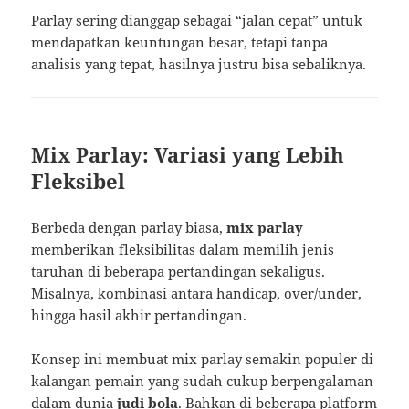
Parlay sering dianggap sebagai “jalan cepat” untuk
mendapatkan keuntungan besar, tetapi tanpa
analisis yang tepat, hasilnya justru bisa sebaliknya.
Mix Parlay: Variasi yang Lebih
Fleksibel
Berbeda dengan parlay biasa,
mix parlay
memberikan fleksibilitas dalam memilih jenis
taruhan di beberapa pertandingan sekaligus.
Misalnya, kombinasi antara handicap, over/under,
hingga hasil akhir pertandingan.
Konsep ini membuat mix parlay semakin populer di
kalangan pemain yang sudah cukup berpengalaman
dalam dunia
judi bola
. Bahkan di beberapa platform