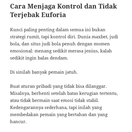
Cara Menjaga Kontrol dan Tidak
Terjebak Euforia
Kunci paling penting dalam semua ini bukan
strategi rumit, tapi kontrol diri. Dunia maxbet, judi
bola, dan situs judi bola penuh dengan momen
emosional: menang sedikit merasa jenius, kalah
sedikit ingin balas dendam.
Di sinilah banyak pemain jatuh.
Buat aturan pribadi yang tidak bisa dilanggar.
Misalnya, berhenti setelah batas kerugian tertentu,
atau tidak bermain saat emosi tidak stabil.
Kedengarannya sederhana, tapi inilah yang
membedakan pemain yang bertahan dan yang
hancur.