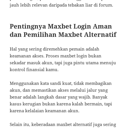
jauh lebih relevan daripada tebakan liar di forum.
Pentingnya Maxbet Login Aman
dan Pemilihan Maxbet Alternatif
Hal yang sering diremehkan pemain adalah
keamanan akses. Proses maxbet login bukan
sekadar masuk akun, tapi juga pintu utama menuju
kontrol finansial kamu.
Menggunakan kata sandi kuat, tidak membagikan
akun, dan memastikan akses melalui jalur yang
benar adalah langkah dasar yang wajib. Banyak
kasus kerugian bukan karena kalah bermain, tapi
karena kelalaian keamanan akun.
Selain itu, keberadaan maxbet alternatif juga sering