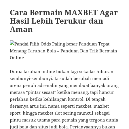
Cara Bermain MAXBET Agar
Hasil Lebih Terukur dan
Aman
Dunia taruhan online bukan lagi sekadar hiburan
sembunyi-sembunyi. Ia sudah berubah menjadi
arena penuh adrenalin yang membuat banyak orang
merasa “pintar sesaat” ketika menang, tapi hancur
perlahan ketika kehilangan kontrol. Di tengah
derasnya arus ini, nama seperti maxbet, maxbet
sport, hingga maxbet slot sering muncul sebagai
pintu masuk utama para pemain yang tergoda dunia
judi bola dan situs judi bola. Pertanyaannya bukan