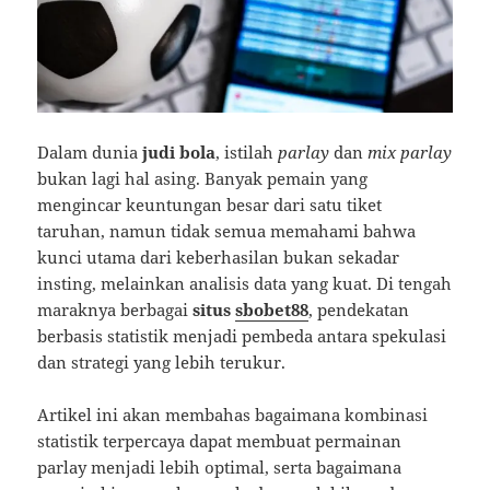
Dalam dunia
judi bola
, istilah
parlay
dan
mix parlay
bukan lagi hal asing. Banyak pemain yang
mengincar keuntungan besar dari satu tiket
taruhan, namun tidak semua memahami bahwa
kunci utama dari keberhasilan bukan sekadar
insting, melainkan analisis data yang kuat. Di tengah
maraknya berbagai
situs
sbobet88
, pendekatan
berbasis statistik menjadi pembeda antara spekulasi
dan strategi yang lebih terukur.
Artikel ini akan membahas bagaimana kombinasi
statistik terpercaya dapat membuat permainan
parlay menjadi lebih optimal, serta bagaimana