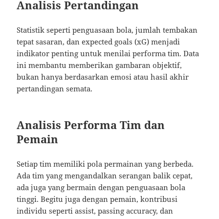
Analisis Pertandingan
Statistik seperti penguasaan bola, jumlah tembakan
tepat sasaran, dan expected goals (xG) menjadi
indikator penting untuk menilai performa tim. Data
ini membantu memberikan gambaran objektif,
bukan hanya berdasarkan emosi atau hasil akhir
pertandingan semata.
Analisis Performa Tim dan
Pemain
Setiap tim memiliki pola permainan yang berbeda.
Ada tim yang mengandalkan serangan balik cepat,
ada juga yang bermain dengan penguasaan bola
tinggi. Begitu juga dengan pemain, kontribusi
individu seperti assist, passing accuracy, dan