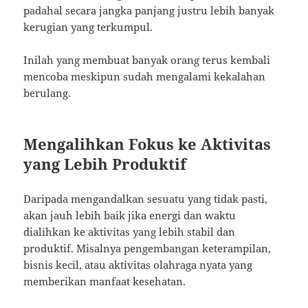
padahal secara jangka panjang justru lebih banyak
kerugian yang terkumpul.
Inilah yang membuat banyak orang terus kembali
mencoba meskipun sudah mengalami kekalahan
berulang.
Mengalihkan Fokus ke Aktivitas
yang Lebih Produktif
Daripada mengandalkan sesuatu yang tidak pasti,
akan jauh lebih baik jika energi dan waktu
dialihkan ke aktivitas yang lebih stabil dan
produktif. Misalnya pengembangan keterampilan,
bisnis kecil, atau aktivitas olahraga nyata yang
memberikan manfaat kesehatan.