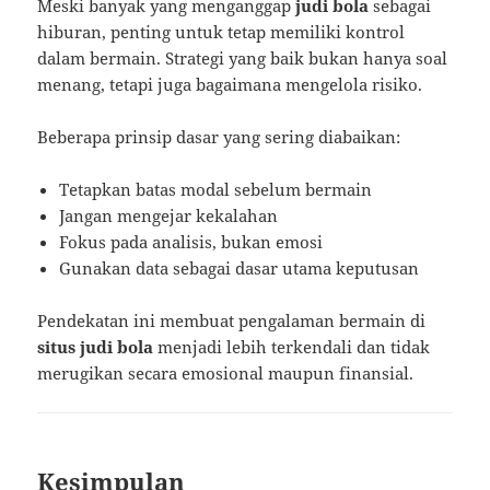
Meski banyak yang menganggap
judi bola
sebagai
hiburan, penting untuk tetap memiliki kontrol
dalam bermain. Strategi yang baik bukan hanya soal
menang, tetapi juga bagaimana mengelola risiko.
Beberapa prinsip dasar yang sering diabaikan:
Tetapkan batas modal sebelum bermain
Jangan mengejar kekalahan
Fokus pada analisis, bukan emosi
Gunakan data sebagai dasar utama keputusan
Pendekatan ini membuat pengalaman bermain di
situs judi bola
menjadi lebih terkendali dan tidak
merugikan secara emosional maupun finansial.
Kesimpulan