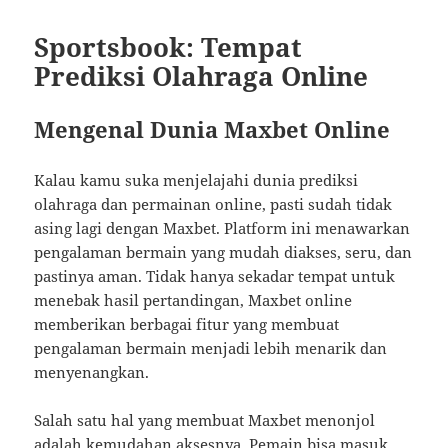
Sportsbook: Tempat
Prediksi Olahraga Online
Mengenal Dunia Maxbet Online
Kalau kamu suka menjelajahi dunia prediksi
olahraga dan permainan online, pasti sudah tidak
asing lagi dengan Maxbet. Platform ini menawarkan
pengalaman bermain yang mudah diakses, seru, dan
pastinya aman. Tidak hanya sekadar tempat untuk
menebak hasil pertandingan, Maxbet online
memberikan berbagai fitur yang membuat
pengalaman bermain menjadi lebih menarik dan
menyenangkan.
Salah satu hal yang membuat Maxbet menonjol
adalah kemudahan aksesnya. Pemain bisa masuk