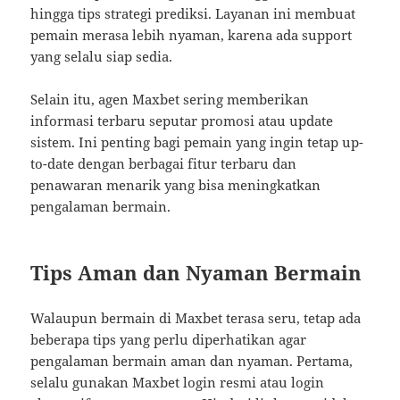
hingga tips strategi prediksi. Layanan ini membuat
pemain merasa lebih nyaman, karena ada support
yang selalu siap sedia.
Selain itu, agen Maxbet sering memberikan
informasi terbaru seputar promosi atau update
sistem. Ini penting bagi pemain yang ingin tetap up-
to-date dengan berbagai fitur terbaru dan
penawaran menarik yang bisa meningkatkan
pengalaman bermain.
Tips Aman dan Nyaman Bermain
Walaupun bermain di Maxbet terasa seru, tetap ada
beberapa tips yang perlu diperhatikan agar
pengalaman bermain aman dan nyaman. Pertama,
selalu gunakan Maxbet login resmi atau login