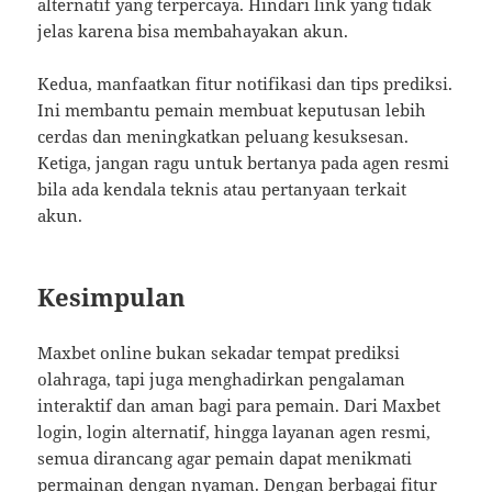
alternatif yang terpercaya. Hindari link yang tidak
jelas karena bisa membahayakan akun.
Kedua, manfaatkan fitur notifikasi dan tips prediksi.
Ini membantu pemain membuat keputusan lebih
cerdas dan meningkatkan peluang kesuksesan.
Ketiga, jangan ragu untuk bertanya pada agen resmi
bila ada kendala teknis atau pertanyaan terkait
akun.
Kesimpulan
Maxbet online bukan sekadar tempat prediksi
olahraga, tapi juga menghadirkan pengalaman
interaktif dan aman bagi para pemain. Dari Maxbet
login, login alternatif, hingga layanan agen resmi,
semua dirancang agar pemain dapat menikmati
permainan dengan nyaman. Dengan berbagai fitur