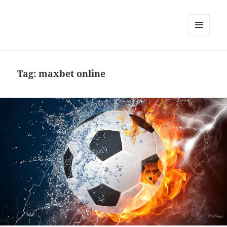
MENU
DAN
WIDGET
Tag:
maxbet online