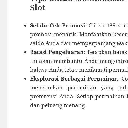
Slot
Selalu Cek Promosi
: Clickbet88 se
promosi menarik. Manfaatkan kesem
saldo Anda dan memperpanjang wak
Batasi Pengeluaran
: Tetapkan bata
Ini akan membantu Anda mengontro
bahwa Anda tetap menikmati permain
Eksplorasi Berbagai Permainan
: C
menemukan permainan yang pali
preferensi Anda. Setiap permainan
dan peluang menang.