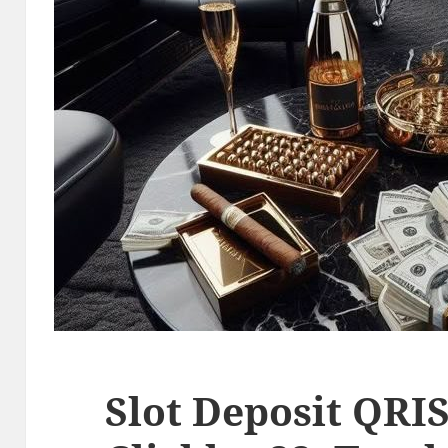
Slot Deposit QRIS