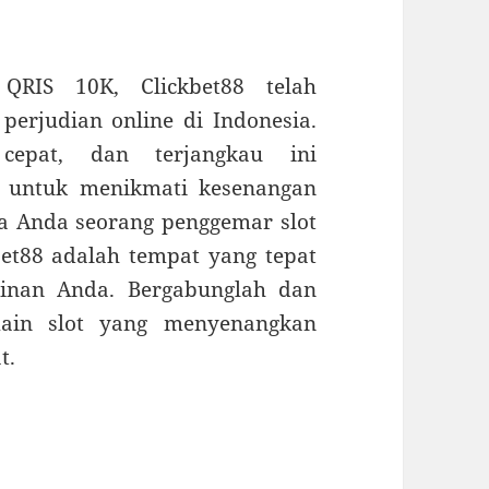
QRIS 10K, Clickbet88 telah
erjudian online di Indonesia.
epat, dan terjangkau ini
 untuk menikmati kesenangan
ka Anda seorang penggemar slot
et88 adalah tempat yang tepat
inan Anda. Bergabunglah dan
main slot yang menyenangkan
t.