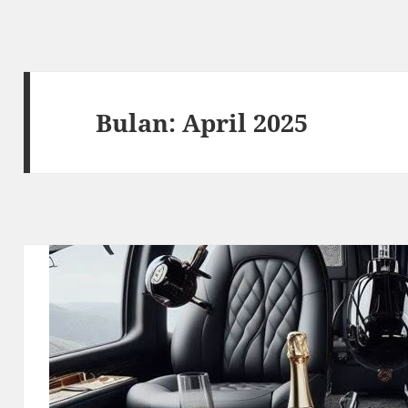
Bulan:
April 2025