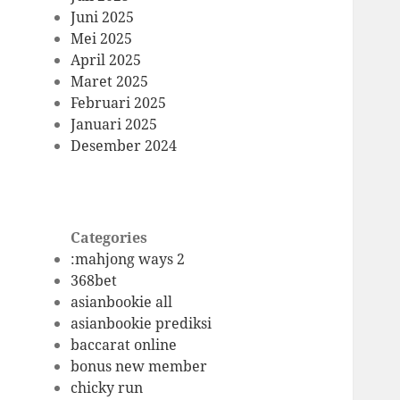
Juni 2025
Mei 2025
April 2025
Maret 2025
Februari 2025
Januari 2025
Desember 2024
Categories
:mahjong ways 2
368bet
asianbookie all
asianbookie prediksi
baccarat online
bonus new member
chicky run