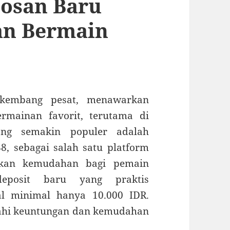
bosan Baru
an Bermain
erkembang pesat, menawarkan
rmainan favorit, terutama di
yang semakin populer adalah
88, sebagai salah satu platform
ikan kemudahan bagi pemain
posit baru yang praktis
l minimal hanya 10.000 IDR.
ajahi keuntungan dan kemudahan