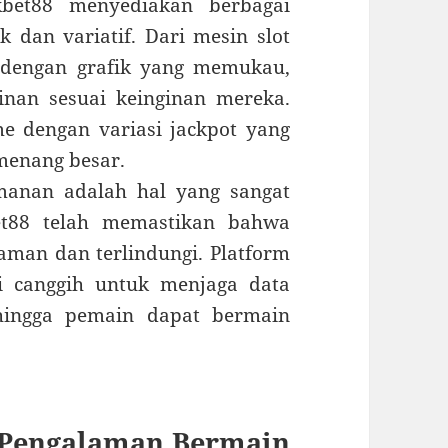
ckbet88 menyediakan berbagai
 dan variatif. Dari mesin slot
 dengan grafik yang memukau,
nan sesuai keinginan mereka.
 dengan variasi jackpot yang
menang besar.
manan adalah hal yang sangat
bet88 telah memastikan bahwa
aman dan terlindungi. Platform
i canggih untuk menjaga data
hingga pemain dapat bermain
 Pengalaman Bermain