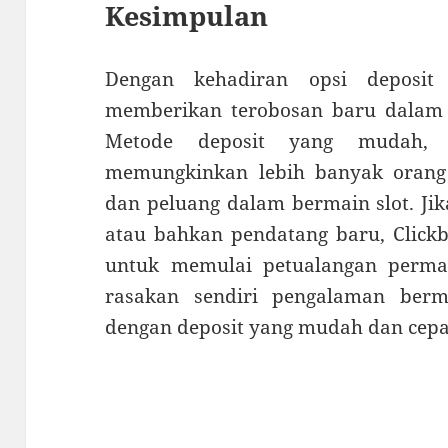
Kesimpulan
Dengan kehadiran opsi deposit 
memberikan terobosan baru dalam p
Metode deposit yang mudah, c
memungkinkan lebih banyak orang
dan peluang dalam bermain slot. Ji
atau bahkan pendatang baru, Clickb
untuk memulai petualangan perma
rasakan sendiri pengalaman ber
dengan deposit yang mudah dan cepa