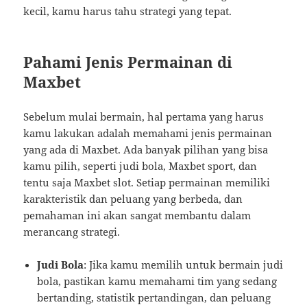
kecil, kamu harus tahu strategi yang tepat.
Pahami Jenis Permainan di
Maxbet
Sebelum mulai bermain, hal pertama yang harus
kamu lakukan adalah memahami jenis permainan
yang ada di Maxbet. Ada banyak pilihan yang bisa
kamu pilih, seperti judi bola, Maxbet sport, dan
tentu saja Maxbet slot. Setiap permainan memiliki
karakteristik dan peluang yang berbeda, dan
pemahaman ini akan sangat membantu dalam
merancang strategi.
Judi Bola
: Jika kamu memilih untuk bermain judi
bola, pastikan kamu memahami tim yang sedang
bertanding, statistik pertandingan, dan peluang