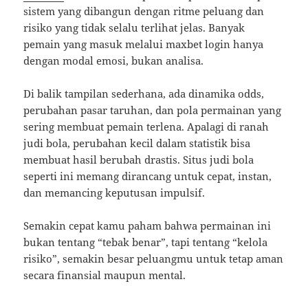
sistem yang dibangun dengan ritme peluang dan
risiko yang tidak selalu terlihat jelas. Banyak
pemain yang masuk melalui maxbet login hanya
dengan modal emosi, bukan analisa.
Di balik tampilan sederhana, ada dinamika odds,
perubahan pasar taruhan, dan pola permainan yang
sering membuat pemain terlena. Apalagi di ranah
judi bola, perubahan kecil dalam statistik bisa
membuat hasil berubah drastis. Situs judi bola
seperti ini memang dirancang untuk cepat, instan,
dan memancing keputusan impulsif.
Semakin cepat kamu paham bahwa permainan ini
bukan tentang “tebak benar”, tapi tentang “kelola
risiko”, semakin besar peluangmu untuk tetap aman
secara finansial maupun mental.