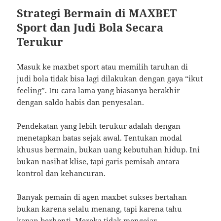
Strategi Bermain di MAXBET
Sport dan Judi Bola Secara
Terukur
Masuk ke maxbet sport atau memilih taruhan di
judi bola tidak bisa lagi dilakukan dengan gaya “ikut
feeling”. Itu cara lama yang biasanya berakhir
dengan saldo habis dan penyesalan.
Pendekatan yang lebih terukur adalah dengan
menetapkan batas sejak awal. Tentukan modal
khusus bermain, bukan uang kebutuhan hidup. Ini
bukan nasihat klise, tapi garis pemisah antara
kontrol dan kehancuran.
Banyak pemain di agen maxbet sukses bertahan
bukan karena selalu menang, tapi karena tahu
kapan berhenti. Mereka tidak mengejar