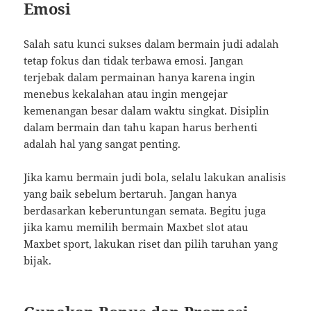
Emosi
Salah satu kunci sukses dalam bermain judi adalah
tetap fokus dan tidak terbawa emosi. Jangan
terjebak dalam permainan hanya karena ingin
menebus kekalahan atau ingin mengejar
kemenangan besar dalam waktu singkat. Disiplin
dalam bermain dan tahu kapan harus berhenti
adalah hal yang sangat penting.
Jika kamu bermain judi bola, selalu lakukan analisis
yang baik sebelum bertaruh. Jangan hanya
berdasarkan keberuntungan semata. Begitu juga
jika kamu memilih bermain Maxbet slot atau
Maxbet sport, lakukan riset dan pilih taruhan yang
bijak.