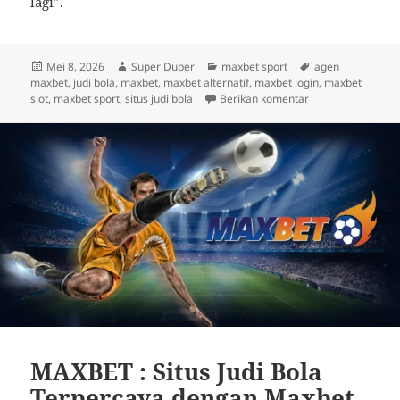
lagi”.
Diposkan
Penulis
Kategori
Tag
Mei 8, 2026
Super Duper
maxbet sport
agen
pada
maxbet
,
judi bola
,
maxbet
,
maxbet alternatif
,
maxbet login
,
maxbet
untuk Cara Berma
slot
,
maxbet sport
,
situs judi bola
Berikan komentar
MAXBET : Situs Judi Bola
Terpercaya dengan Maxbet