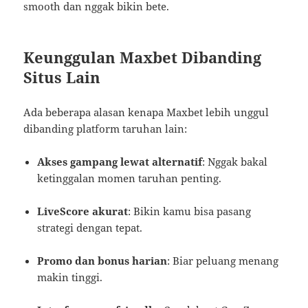
smooth dan nggak bikin bete.
Keunggulan Maxbet Dibanding
Situs Lain
Ada beberapa alasan kenapa Maxbet lebih unggul
dibanding platform taruhan lain:
Akses gampang lewat alternatif
: Nggak bakal
ketinggalan momen taruhan penting.
LiveScore akurat
: Bikin kamu bisa pasang
strategi dengan tepat.
Promo dan bonus harian
: Biar peluang menang
makin tinggi.