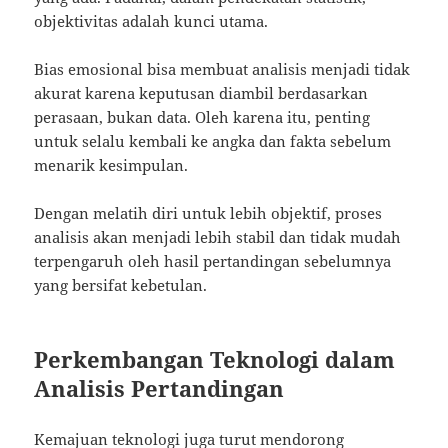
objektivitas adalah kunci utama.
Bias emosional bisa membuat analisis menjadi tidak
akurat karena keputusan diambil berdasarkan
perasaan, bukan data. Oleh karena itu, penting
untuk selalu kembali ke angka dan fakta sebelum
menarik kesimpulan.
Dengan melatih diri untuk lebih objektif, proses
analisis akan menjadi lebih stabil dan tidak mudah
terpengaruh oleh hasil pertandingan sebelumnya
yang bersifat kebetulan.
Perkembangan Teknologi dalam
Analisis Pertandingan
Kemajuan teknologi juga turut mendorong