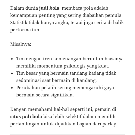
Dalam dunia
judi bola
, membaca pola adalah
kemampuan penting yang sering diabaikan pemula.
Statistik tidak hanya angka, tetapi juga cerita di balik
performa tim.
Misalnya:
Tim dengan tren kemenangan beruntun biasanya
memiliki momentum psikologis yang kuat.
Tim besar yang bermain tandang kadang tidak
sedominasi saat bermain di kandang.
Perubahan pelatih sering memengaruhi gaya
bermain secara signifikan.
Dengan memahami hal-hal seperti ini, pemain di
situs judi bola
bisa lebih selektif dalam memilih
pertandingan untuk dijadikan bagian dari parlay.