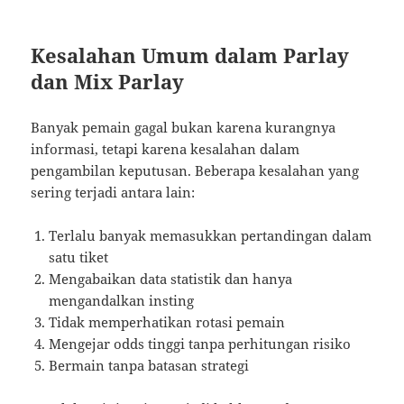
Kesalahan Umum dalam Parlay
dan Mix Parlay
Banyak pemain gagal bukan karena kurangnya
informasi, tetapi karena kesalahan dalam
pengambilan keputusan. Beberapa kesalahan yang
sering terjadi antara lain:
Terlalu banyak memasukkan pertandingan dalam
satu tiket
Mengabaikan data statistik dan hanya
mengandalkan insting
Tidak memperhatikan rotasi pemain
Mengejar odds tinggi tanpa perhitungan risiko
Bermain tanpa batasan strategi