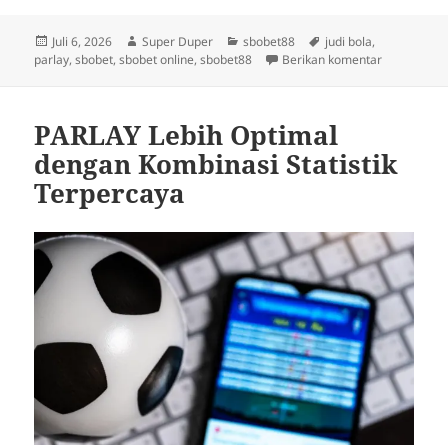
Diposkan
Penulis
Kategori
Tag
Juli 6, 2026
Super Duper
sbobet88
judi bola
,
pada
untuk Strat
parlay
,
sbobet
,
sbobet online
,
sbobet88
Berikan komentar
PARLAY Lebih Optimal
dengan Kombinasi Statistik
Terpercaya