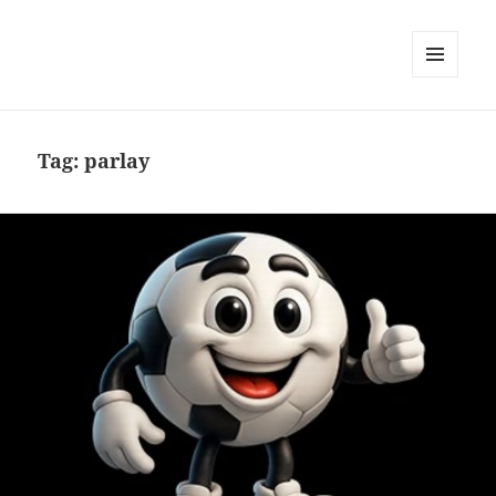
MENU
DAN
WIDGET
Tag:
parlay