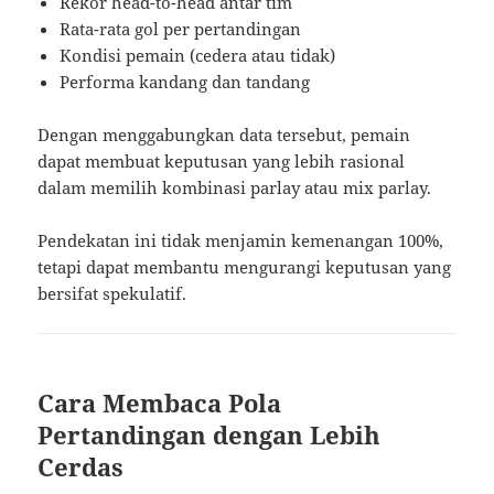
Rekor head-to-head antar tim
Rata-rata gol per pertandingan
Kondisi pemain (cedera atau tidak)
Performa kandang dan tandang
Dengan menggabungkan data tersebut, pemain
dapat membuat keputusan yang lebih rasional
dalam memilih kombinasi parlay atau mix parlay.
Pendekatan ini tidak menjamin kemenangan 100%,
tetapi dapat membantu mengurangi keputusan yang
bersifat spekulatif.
Cara Membaca Pola
Pertandingan dengan Lebih
Cerdas