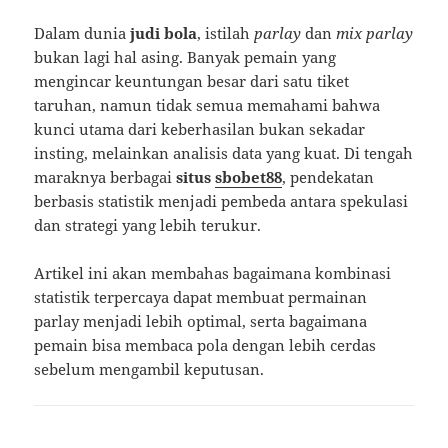
Dalam dunia
judi bola
, istilah
parlay
dan
mix parlay
bukan lagi hal asing. Banyak pemain yang
mengincar keuntungan besar dari satu tiket
taruhan, namun tidak semua memahami bahwa
kunci utama dari keberhasilan bukan sekadar
insting, melainkan analisis data yang kuat. Di tengah
maraknya berbagai
situs
sbobet88
, pendekatan
berbasis statistik menjadi pembeda antara spekulasi
dan strategi yang lebih terukur.
Artikel ini akan membahas bagaimana kombinasi
statistik terpercaya dapat membuat permainan
parlay menjadi lebih optimal, serta bagaimana
pemain bisa membaca pola dengan lebih cerdas
sebelum mengambil keputusan.