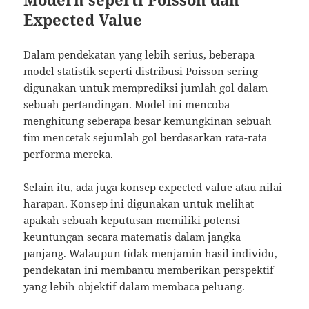
Expected Value
Dalam pendekatan yang lebih serius, beberapa
model statistik seperti distribusi Poisson sering
digunakan untuk memprediksi jumlah gol dalam
sebuah pertandingan. Model ini mencoba
menghitung seberapa besar kemungkinan sebuah
tim mencetak sejumlah gol berdasarkan rata-rata
performa mereka.
Selain itu, ada juga konsep expected value atau nilai
harapan. Konsep ini digunakan untuk melihat
apakah sebuah keputusan memiliki potensi
keuntungan secara matematis dalam jangka
panjang. Walaupun tidak menjamin hasil individu,
pendekatan ini membantu memberikan perspektif
yang lebih objektif dalam membaca peluang.