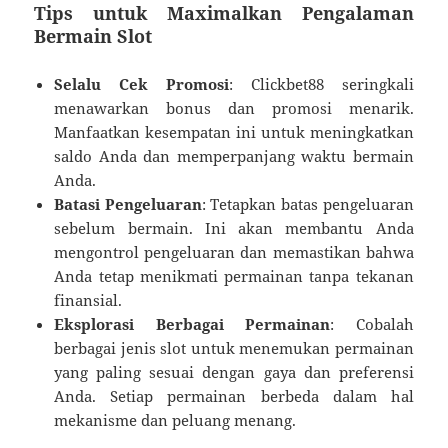
Tips untuk Maximalkan Pengalaman
Bermain Slot
Selalu Cek Promosi
: Clickbet88 seringkali
menawarkan bonus dan promosi menarik.
Manfaatkan kesempatan ini untuk meningkatkan
saldo Anda dan memperpanjang waktu bermain
Anda.
Batasi Pengeluaran
: Tetapkan batas pengeluaran
sebelum bermain. Ini akan membantu Anda
mengontrol pengeluaran dan memastikan bahwa
Anda tetap menikmati permainan tanpa tekanan
finansial.
Eksplorasi Berbagai Permainan
: Cobalah
berbagai jenis slot untuk menemukan permainan
yang paling sesuai dengan gaya dan preferensi
Anda. Setiap permainan berbeda dalam hal
mekanisme dan peluang menang.