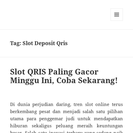
MENU
DAN
WIDGET
Tag:
Slot Deposit Qris
Slot QRIS Paling Gacor
Minggu Ini, Coba Sekarang!
Di dunia perjudian daring, tren slot online terus
berkembang pesat dan menjadi salah satu pilihan
utama para penggemar judi untuk mendapatkan
hiburan sekaligus peluang meraih keuntungan
besar. Salah satu inovasi terbaru yang sedang naik