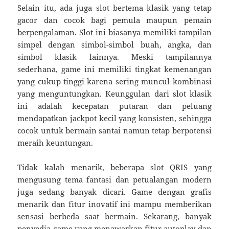
Selain itu, ada juga slot bertema klasik yang tetap
gacor dan cocok bagi pemula maupun pemain
berpengalaman. Slot ini biasanya memiliki tampilan
simpel dengan simbol-simbol buah, angka, dan
simbol klasik lainnya. Meski tampilannya
sederhana, game ini memiliki tingkat kemenangan
yang cukup tinggi karena sering muncul kombinasi
yang menguntungkan. Keunggulan dari slot klasik
ini adalah kecepatan putaran dan peluang
mendapatkan jackpot kecil yang konsisten, sehingga
cocok untuk bermain santai namun tetap berpotensi
meraih keuntungan.
Tidak kalah menarik, beberapa slot QRIS yang
mengusung tema fantasi dan petualangan modern
juga sedang banyak dicari. Game dengan grafis
menarik dan fitur inovatif ini mampu memberikan
sensasi berbeda saat bermain. Sekarang, banyak
penyedia game yang menawarkan fitur autoplay dan