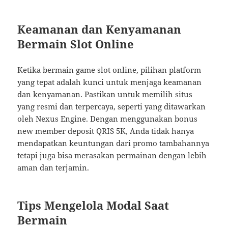
Keamanan dan Kenyamanan
Bermain Slot Online
Ketika bermain game slot online, pilihan platform
yang tepat adalah kunci untuk menjaga keamanan
dan kenyamanan. Pastikan untuk memilih situs
yang resmi dan terpercaya, seperti yang ditawarkan
oleh Nexus Engine. Dengan menggunakan bonus
new member deposit QRIS 5K, Anda tidak hanya
mendapatkan keuntungan dari promo tambahannya
tetapi juga bisa merasakan permainan dengan lebih
aman dan terjamin.
Tips Mengelola Modal Saat
Bermain