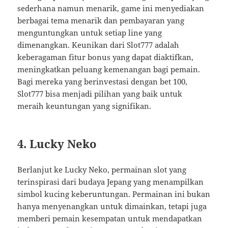
sederhana namun menarik, game ini menyediakan
berbagai tema menarik dan pembayaran yang
menguntungkan untuk setiap line yang
dimenangkan. Keunikan dari Slot777 adalah
keberagaman fitur bonus yang dapat diaktifkan,
meningkatkan peluang kemenangan bagi pemain.
Bagi mereka yang berinvestasi dengan bet 100,
Slot777 bisa menjadi pilihan yang baik untuk
meraih keuntungan yang signifikan.
4. Lucky Neko
Berlanjut ke Lucky Neko, permainan slot yang
terinspirasi dari budaya Jepang yang menampilkan
simbol kucing keberuntungan. Permainan ini bukan
hanya menyenangkan untuk dimainkan, tetapi juga
memberi pemain kesempatan untuk mendapatkan