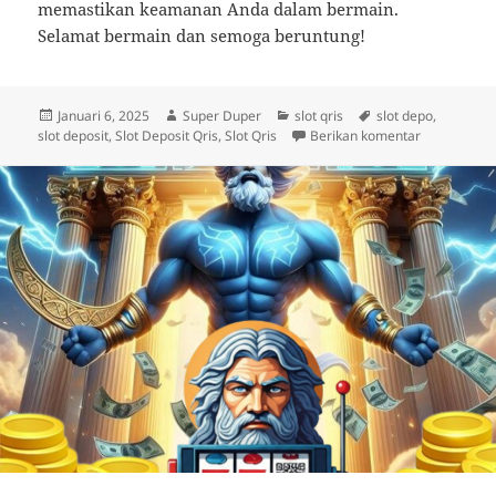
memastikan keamanan Anda dalam bermain.
Selamat bermain dan semoga beruntung!
Diposkan
Penulis
Kategori
Tag
Januari 6, 2025
Super Duper
slot qris
slot depo
,
pada
untuk Dafta
slot deposit
,
Slot Deposit Qris
,
Slot Qris
Berikan komentar