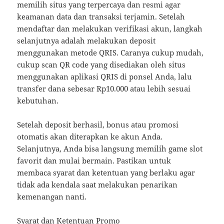
memilih situs yang terpercaya dan resmi agar
keamanan data dan transaksi terjamin. Setelah
mendaftar dan melakukan verifikasi akun, langkah
selanjutnya adalah melakukan deposit
menggunakan metode QRIS. Caranya cukup mudah,
cukup scan QR code yang disediakan oleh situs
menggunakan aplikasi QRIS di ponsel Anda, lalu
transfer dana sebesar Rp10.000 atau lebih sesuai
kebutuhan.
Setelah deposit berhasil, bonus atau promosi
otomatis akan diterapkan ke akun Anda.
Selanjutnya, Anda bisa langsung memilih game slot
favorit dan mulai bermain. Pastikan untuk
membaca syarat dan ketentuan yang berlaku agar
tidak ada kendala saat melakukan penarikan
kemenangan nanti.
Syarat dan Ketentuan Promo