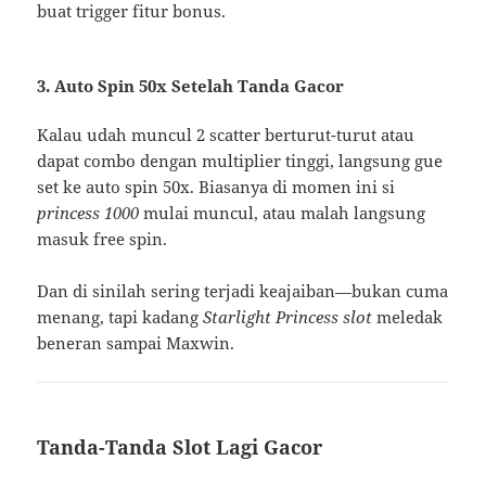
buat trigger fitur bonus.
3.
Auto Spin 50x Setelah Tanda Gacor
Kalau udah muncul 2 scatter berturut-turut atau
dapat combo dengan multiplier tinggi, langsung gue
set ke auto spin 50x. Biasanya di momen ini si
princess 1000
mulai muncul, atau malah langsung
masuk free spin.
Dan di sinilah sering terjadi keajaiban—bukan cuma
menang, tapi kadang
Starlight Princess slot
meledak
beneran sampai Maxwin.
Tanda-Tanda Slot Lagi Gacor