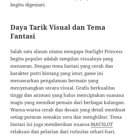
begitu digemari.
Daya Tarik Visual dan Tema
Fantasi
Salah satu alasan utama mengapa Starlight Princess
begitu populer adalah tampilan visualnya yang
menawan. Dengan tema fantasi yang cerah dan
karakter putri bintang yang imut, game ini
menawarkan pengalaman bermain yang
menyenangkan secara visual. Grafis berkualitas
tinggi dan animasi yang halus menciptakan suasana
magis yang memikat pemain dari berbagai kalangan.
Warna-warna cerah dan desain yang detail membuat
setiap putaran semakin seru dan menghibur. Tema
fantasi ini juga memberikan nuansa
MAUSLOT
relaksasi dan pelarian dari rutinitas sehari-hari,