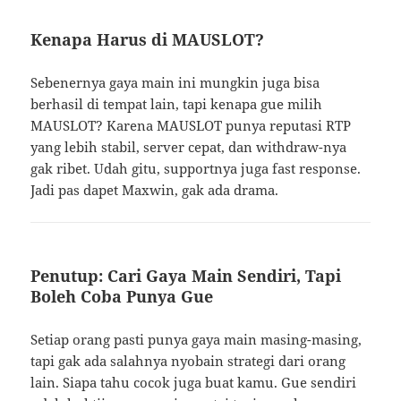
Kenapa Harus di MAUSLOT?
Sebenernya gaya main ini mungkin juga bisa
berhasil di tempat lain, tapi kenapa gue milih
MAUSLOT? Karena MAUSLOT punya reputasi RTP
yang lebih stabil, server cepat, dan withdraw-nya
gak ribet. Udah gitu, supportnya juga fast response.
Jadi pas dapet Maxwin, gak ada drama.
Penutup: Cari Gaya Main Sendiri, Tapi
Boleh Coba Punya Gue
Setiap orang pasti punya gaya main masing-masing,
tapi gak ada salahnya nyobain strategi dari orang
lain. Siapa tahu cocok juga buat kamu. Gue sendiri