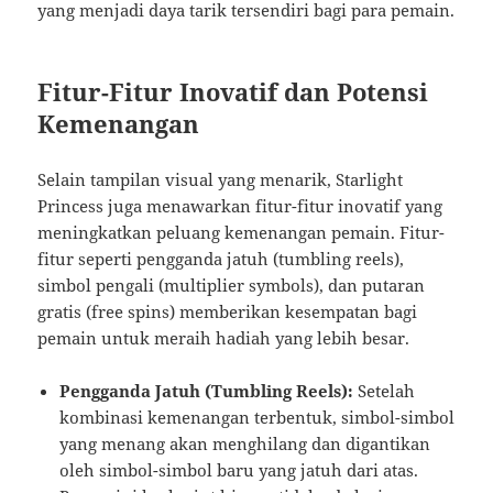
yang menjadi daya tarik tersendiri bagi para pemain.
Fitur-Fitur Inovatif dan Potensi
Kemenangan
Selain tampilan visual yang menarik, Starlight
Princess juga menawarkan fitur-fitur inovatif yang
meningkatkan peluang kemenangan pemain. Fitur-
fitur seperti pengganda jatuh (tumbling reels),
simbol pengali (multiplier symbols), dan putaran
gratis (free spins) memberikan kesempatan bagi
pemain untuk meraih hadiah yang lebih besar.
Pengganda Jatuh (Tumbling Reels):
Setelah
kombinasi kemenangan terbentuk, simbol-simbol
yang menang akan menghilang dan digantikan
oleh simbol-simbol baru yang jatuh dari atas.