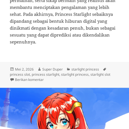
permainan, serta sikap bermain yang realistis akan
membantu menciptakan pengalaman yang lebih
sehat. Pada akhirnya, Princess Starlight sebaiknya
dipandang sebagai bentuk hiburan digital yang
dinikmati dengan kesadaran penuh, bukan sebagai
sesuatu yang dapat diprediksi atau dikendalikan
sepenuhnya.
Diposkan
Penulis
Kategori
Tag
Mei 2, 2026
Super Duper
starlight princess
pada
princess slot
,
princess starlight
,
starlight princess
,
starlight slot
untuk Cara Memahami Princess Starlight dan Pola P
Berikan komentar