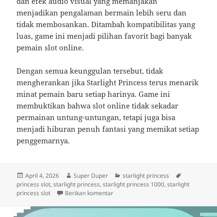
dan efek audio visual yang memanjakan
menjadikan pengalaman bermain lebih seru dan
tidak membosankan. Ditambah kompatibilitas yang
luas, game ini menjadi pilihan favorit bagi banyak
pemain slot online.
Dengan semua keunggulan tersebut, tidak
mengherankan jika Starlight Princess terus menarik
minat pemain baru setiap harinya. Game ini
membuktikan bahwa slot online tidak sekadar
permainan untung-untungan, tetapi juga bisa
menjadi hiburan penuh fantasi yang memikat setiap
penggemarnya.
Diposkan
Penulis
Kategori
Tag
April 4, 2026
Super Duper
starlight princess
pada
princess slot
,
starlight princess
,
starlight princess 1000
,
starlight
untuk Keseruan dan Fitur Menarik di St
princess slot
Berikan komentar