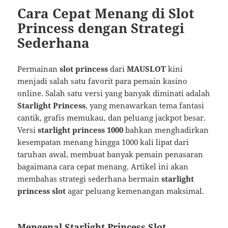
Cara Cepat Menang di Slot
Princess dengan Strategi
Sederhana
Permainan
slot princess
dari
MAUSLOT
kini
menjadi salah satu favorit para pemain kasino
online. Salah satu versi yang banyak diminati adalah
Starlight Princess
, yang menawarkan tema fantasi
cantik, grafis memukau, dan peluang jackpot besar.
Versi
starlight princess 1000
bahkan menghadirkan
kesempatan menang hingga 1000 kali lipat dari
taruhan awal, membuat banyak pemain penasaran
bagaimana cara cepat menang. Artikel ini akan
membahas strategi sederhana bermain
starlight
princess slot
agar peluang kemenangan maksimal.
Mengenal Starlight Princess Slot