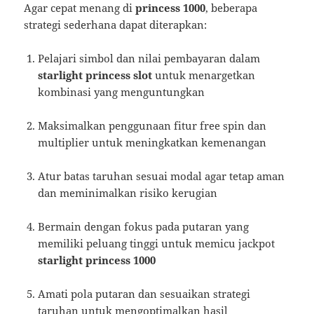
Agar cepat menang di
princess 1000
, beberapa
strategi sederhana dapat diterapkan:
Pelajari simbol dan nilai pembayaran dalam
starlight princess slot
untuk menargetkan
kombinasi yang menguntungkan
Maksimalkan penggunaan fitur free spin dan
multiplier untuk meningkatkan kemenangan
Atur batas taruhan sesuai modal agar tetap aman
dan meminimalkan risiko kerugian
Bermain dengan fokus pada putaran yang
memiliki peluang tinggi untuk memicu jackpot
starlight princess 1000
Amati pola putaran dan sesuaikan strategi
taruhan untuk mengoptimalkan hasil