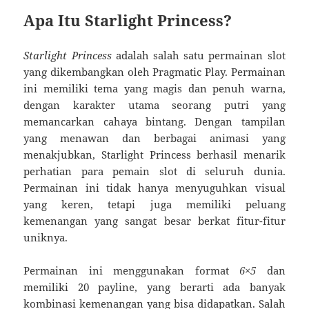
Apa Itu Starlight Princess?
Starlight Princess
adalah salah satu permainan slot
yang dikembangkan oleh Pragmatic Play. Permainan
ini memiliki tema yang magis dan penuh warna,
dengan karakter utama seorang putri yang
memancarkan cahaya bintang. Dengan tampilan
yang menawan dan berbagai animasi yang
menakjubkan, Starlight Princess berhasil menarik
perhatian para pemain slot di seluruh dunia.
Permainan ini tidak hanya menyuguhkan visual
yang keren, tetapi juga memiliki peluang
kemenangan yang sangat besar berkat fitur-fitur
uniknya.
Permainan ini menggunakan format
6×5
dan
memiliki 20 payline, yang berarti ada banyak
kombinasi kemenangan yang bisa didapatkan. Salah