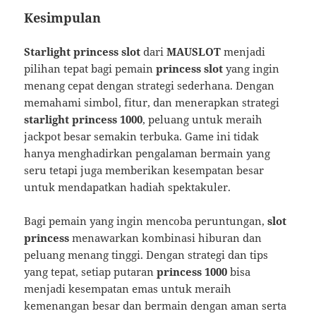
Kesimpulan
Starlight princess slot
dari
MAUSLOT
menjadi
pilihan tepat bagi pemain
princess slot
yang ingin
menang cepat dengan strategi sederhana. Dengan
memahami simbol, fitur, dan menerapkan strategi
starlight princess 1000
, peluang untuk meraih
jackpot besar semakin terbuka. Game ini tidak
hanya menghadirkan pengalaman bermain yang
seru tetapi juga memberikan kesempatan besar
untuk mendapatkan hadiah spektakuler.
Bagi pemain yang ingin mencoba peruntungan,
slot
princess
menawarkan kombinasi hiburan dan
peluang menang tinggi. Dengan strategi dan tips
yang tepat, setiap putaran
princess 1000
bisa
menjadi kesempatan emas untuk meraih
kemenangan besar dan bermain dengan aman serta