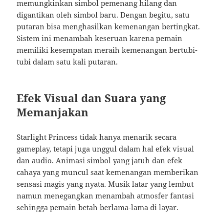
memungkinkan simbol pemenang hilang dan
digantikan oleh simbol baru. Dengan begitu, satu
putaran bisa menghasilkan kemenangan bertingkat.
Sistem ini menambah keseruan karena pemain
memiliki kesempatan meraih kemenangan bertubi-
tubi dalam satu kali putaran.
Efek Visual dan Suara yang
Memanjakan
Starlight Princess tidak hanya menarik secara
gameplay, tetapi juga unggul dalam hal efek visual
dan audio. Animasi simbol yang jatuh dan efek
cahaya yang muncul saat kemenangan memberikan
sensasi magis yang nyata. Musik latar yang lembut
namun menegangkan menambah atmosfer fantasi
sehingga pemain betah berlama-lama di layar.