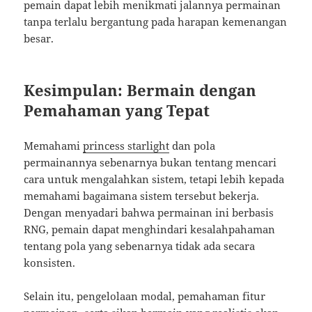
pemain dapat lebih menikmati jalannya permainan
tanpa terlalu bergantung pada harapan kemenangan
besar.
Kesimpulan: Bermain dengan
Pemahaman yang Tepat
Memahami
princess starlight
dan pola
permainannya sebenarnya bukan tentang mencari
cara untuk mengalahkan sistem, tetapi lebih kepada
memahami bagaimana sistem tersebut bekerja.
Dengan menyadari bahwa permainan ini berbasis
RNG, pemain dapat menghindari kesalahpahaman
tentang pola yang sebenarnya tidak ada secara
konsisten.
Selain itu, pengelolaan modal, pemahaman fitur