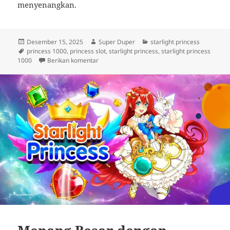
menyenangkan.
Diposkan
Penulis
Kategori
Desember 15, 2025
Super Duper
starlight princess
pada
Tag
princess 1000
,
princess slot
,
starlight princess
,
starlight princess
untuk Cara Cepat Menang di Slot Princess de
1000
Berikan komentar