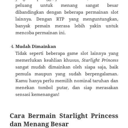
peluang untuk menang sangat besar
dibandingkan dengan beberapa permainan slot
lainnya. Dengan RTP yang menguntungkan,
banyak pemain merasa lebih yakin untuk
mencoba permainan ini.
Mudah Dimainkan
Tidak seperti beberapa game slot lainnya yang
memerlukan keahlian khusus,
Starlight Princess
sangat mudah dimainkan oleh siapa saja, baik
pemula maupun yang sudah berpengalaman.
Kamu hanya perlu memilih nominal taruhan dan
menekan tombol putar, dan siap merasakan
sensasi kemenangan!
Cara Bermain Starlight Princess
dan Menang Besar