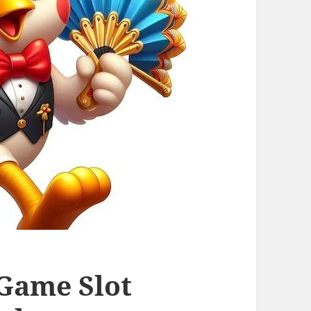
 Game Slot