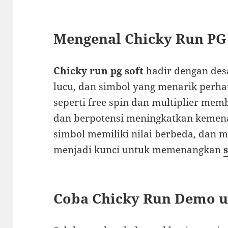
Mengenal Chicky Run PG 
Chicky run pg soft
hadir dengan des
lucu, dan simbol yang menarik perhat
seperti free spin dan multiplier mem
dan berpotensi meningkatkan kemenan
simbol memiliki nilai berbeda, dan m
menjadi kunci untuk memenangkan
Coba Chicky Run Demo u