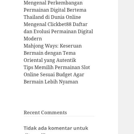
Mengenal Perkembangan
Permainan Digital Bertema
Thailand di Dunia Online
Mengenal Clickbet88 Daftar
dan Evolusi Permainan Digital
Modern
Mahjong Ways: Keseruan
Bermain dengan Tema
Oriental yang Autentik
Tips Memilih Permainan Slot
Online Sesuai Budget Agar
Bermain Lebih Nyaman
Recent Comments
Tidak ada komentar untuk