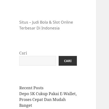
Situs – Judi Bola & Slot Online
Terbesar Di Indonesia
Cari
CARI
Recent Posts
Depo 5K Cukup Pakai E-Wallet,
Proses Cepat Dan Mudah
Banget