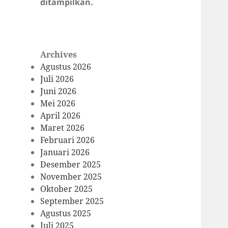
ditampilkan.
Archives
Agustus 2026
Juli 2026
Juni 2026
Mei 2026
April 2026
Maret 2026
Februari 2026
Januari 2026
Desember 2025
November 2025
Oktober 2025
September 2025
Agustus 2025
Juli 2025