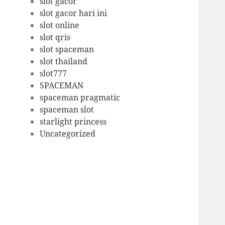
slot gacor
slot gacor hari ini
slot online
slot qris
slot spaceman
slot thailand
slot777
SPACEMAN
spaceman pragmatic
spaceman slot
starlight princess
Uncategorized