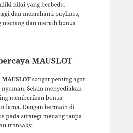
liki nilai yang berbeda.
inggi dan memahami paylines,
g menang dan meraih bonus
rpercaya MAUSLOT
i
MAUSLOT
sangat penting agar
 nyaman. Selain menyediakan
sering memberikan bonus
n lama. Dengan bermain di
kus pada strategi menang tanpa
u transaksi.