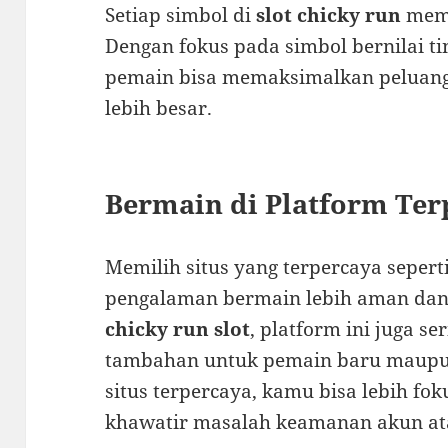
Setiap simbol di
slot chicky run
memi
Dengan fokus pada simbol bernilai t
pemain bisa memaksimalkan peluan
lebih besar.
Bermain di Platform Te
Memilih situs yang terpercaya sepert
pengalaman bermain lebih aman dan
chicky run slot
, platform ini juga 
tambahan untuk pemain baru maupu
situs terpercaya, kamu bisa lebih fo
khawatir masalah keamanan akun ata