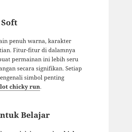
Soft
ain penuh warna, karakter
ian. Fitur-fitur di dalamnya
buat permainan ini lebih seru
gan secara signifikan. Setiap
engenali simbol penting
slot chicky run
.
ntuk Belajar