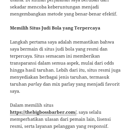
sekadar mencoba keberuntungan menjadi
mengembangkan metode yang benar-benar efektif.
Memilih Situs Judi Bola yang Terpercaya
Langkah pertama saya adalah memastikan bahwa
saya bermain di situs judi bola yang resmi dan
terpercaya. Situs semacam ini memberikan
transparansi dalam semua aspek, mulai dari odds
hingga hasil taruhan. Lebih dari itu, situs resmi juga
menyediakan berbagai jenis taruhan, termasuk
taruhan
parlay
dan mix parlay yang menjadi favorit
saya.
Dalam memilih situs
https://thebigbossbarber.com/
, saya selalu
memperhatikan ulasan dari pemain lain, lisensi
resmi, serta layanan pelanggan yang responsif.