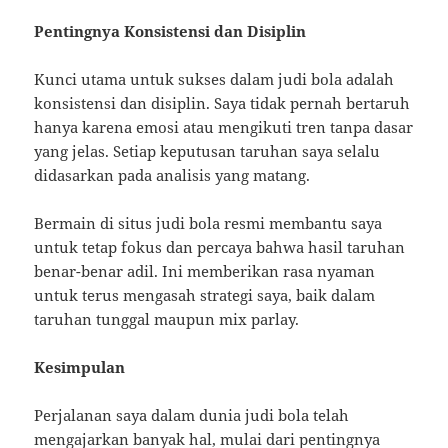
Pentingnya Konsistensi dan Disiplin
Kunci utama untuk sukses dalam judi bola adalah
konsistensi dan disiplin. Saya tidak pernah bertaruh
hanya karena emosi atau mengikuti tren tanpa dasar
yang jelas. Setiap keputusan taruhan saya selalu
didasarkan pada analisis yang matang.
Bermain di situs judi bola resmi membantu saya
untuk tetap fokus dan percaya bahwa hasil taruhan
benar-benar adil. Ini memberikan rasa nyaman
untuk terus mengasah strategi saya, baik dalam
taruhan tunggal maupun mix parlay.
Kesimpulan
Perjalanan saya dalam dunia judi bola telah
mengajarkan banyak hal, mulai dari pentingnya