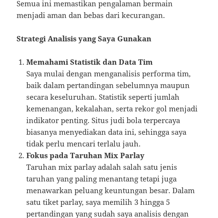
Semua ini memastikan pengalaman bermain
menjadi aman dan bebas dari kecurangan.
Strategi Analisis yang Saya Gunakan
Memahami Statistik dan Data Tim
Saya mulai dengan menganalisis performa tim,
baik dalam pertandingan sebelumnya maupun
secara keseluruhan. Statistik seperti jumlah
kemenangan, kekalahan, serta rekor gol menjadi
indikator penting. Situs judi bola terpercaya
biasanya menyediakan data ini, sehingga saya
tidak perlu mencari terlalu jauh.
Fokus pada Taruhan Mix Parlay
Taruhan mix parlay adalah salah satu jenis
taruhan yang paling menantang tetapi juga
menawarkan peluang keuntungan besar. Dalam
satu tiket parlay, saya memilih 3 hingga 5
pertandingan yang sudah saya analisis dengan