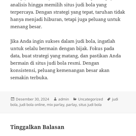
analisis hingga memilih situs judi bola yang
terpercaya. Dengan strategi yang tepat, taruhan tidak
hanya menjadi hiburan, tetapi juga peluang untuk
menang besar.
Jika Anda ingin sukses dalam judi bola, ingatlah
untuk selalu bermain dengan bijak. Fokus pada
data, buat strategi yang matang, dan pastikan Anda
bermain di situs judi bola resmi. Dengan
konsistensi, peluang kemenangan besar akan
semakin terbuka.
Diposkan
Penulis
Kategori
Tag
Desember 30, 2024
admin
Uncategorized
judi
pada
bola
,
judi bola online
,
mix parlay
,
parlay
,
situs judi bola
Tinggalkan Balasan