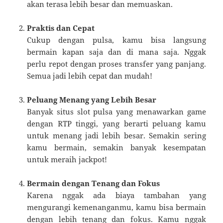
akan terasa lebih besar dan memuaskan.
Praktis dan Cepat
Cukup dengan pulsa, kamu bisa langsung
bermain kapan saja dan di mana saja. Nggak
perlu repot dengan proses transfer yang panjang.
Semua jadi lebih cepat dan mudah!
Peluang Menang yang Lebih Besar
Banyak situs slot pulsa yang menawarkan game
dengan RTP tinggi, yang berarti peluang kamu
untuk menang jadi lebih besar. Semakin sering
kamu bermain, semakin banyak kesempatan
untuk meraih jackpot!
Bermain dengan Tenang dan Fokus
Karena nggak ada biaya tambahan yang
mengurangi kemenanganmu, kamu bisa bermain
dengan lebih tenang dan fokus. Kamu nggak