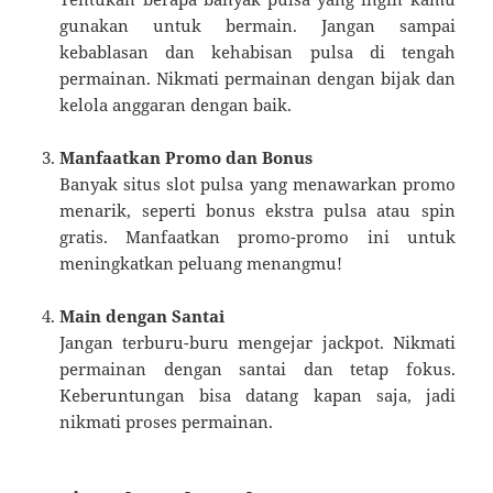
gunakan untuk bermain. Jangan sampai
kebablasan dan kehabisan pulsa di tengah
permainan. Nikmati permainan dengan bijak dan
kelola anggaran dengan baik.
Manfaatkan Promo dan Bonus
Banyak situs slot pulsa yang menawarkan promo
menarik, seperti bonus ekstra pulsa atau spin
gratis. Manfaatkan promo-promo ini untuk
meningkatkan peluang menangmu!
Main dengan Santai
Jangan terburu-buru mengejar jackpot. Nikmati
permainan dengan santai dan tetap fokus.
Keberuntungan bisa datang kapan saja, jadi
nikmati proses permainan.