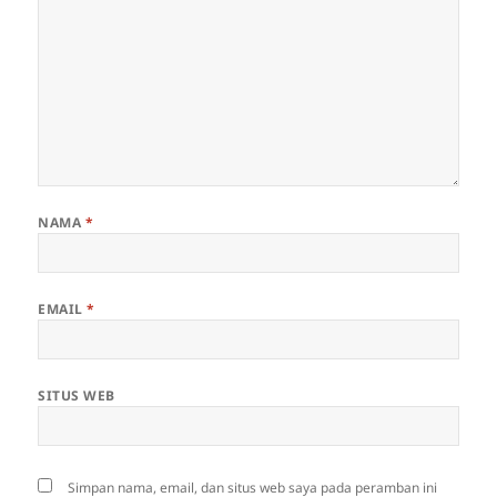
NAMA
*
EMAIL
*
SITUS WEB
Simpan nama, email, dan situs web saya pada peramban ini