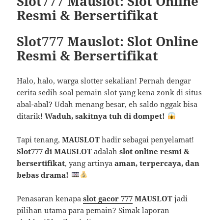
Slot777 Mauslot: Slot Online
Resmi & Bersertifikat
Slot777 Mauslot: Slot Online
Resmi & Bersertifikat
Halo, halo, warga slotter sekalian! Pernah dengar
cerita sedih soal pemain slot yang kena zonk di situs
abal-abal? Udah menang besar, eh saldo nggak bisa
ditarik!
Waduh, sakitnya tuh di dompet!
Tapi tenang,
MAUSLOT
hadir sebagai penyelamat!
Slot777 di MAUSLOT
adalah
slot online resmi &
bersertifikat
, yang artinya
aman, terpercaya, dan
bebas drama!
Penasaran kenapa
slot gacor 777
MAUSLOT
jadi
pilihan utama para pemain? Simak laporan