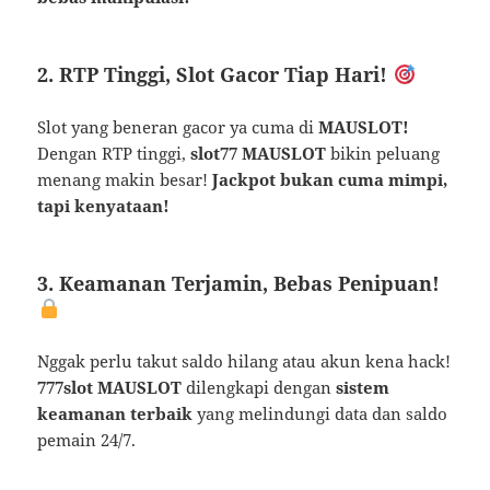
2.
RTP Tinggi, Slot Gacor Tiap Hari!
Slot yang beneran gacor ya cuma di
MAUSLOT!
Dengan RTP tinggi,
slot77 MAUSLOT
bikin peluang
menang makin besar!
Jackpot bukan cuma mimpi,
tapi kenyataan!
3.
Keamanan Terjamin, Bebas Penipuan!
Nggak perlu takut saldo hilang atau akun kena hack!
777slot MAUSLOT
dilengkapi dengan
sistem
keamanan terbaik
yang melindungi data dan saldo
pemain 24/7.