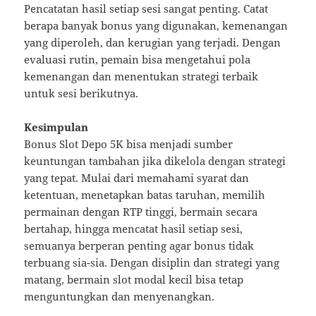
Pencatatan hasil setiap sesi sangat penting. Catat
berapa banyak bonus yang digunakan, kemenangan
yang diperoleh, dan kerugian yang terjadi. Dengan
evaluasi rutin, pemain bisa mengetahui pola
kemenangan dan menentukan strategi terbaik
untuk sesi berikutnya.
Kesimpulan
Bonus Slot Depo 5K bisa menjadi sumber
keuntungan tambahan jika dikelola dengan strategi
yang tepat. Mulai dari memahami syarat dan
ketentuan, menetapkan batas taruhan, memilih
permainan dengan RTP tinggi, bermain secara
bertahap, hingga mencatat hasil setiap sesi,
semuanya berperan penting agar bonus tidak
terbuang sia-sia. Dengan disiplin dan strategi yang
matang, bermain slot modal kecil bisa tetap
menguntungkan dan menyenangkan.