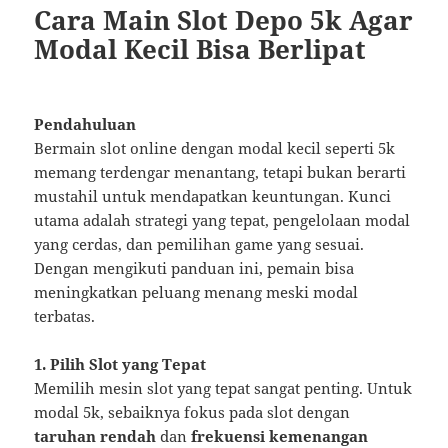
Cara Main Slot Depo 5k Agar
Modal Kecil Bisa Berlipat
Pendahuluan
Bermain slot online dengan modal kecil seperti 5k
memang terdengar menantang, tetapi bukan berarti
mustahil untuk mendapatkan keuntungan. Kunci
utama adalah strategi yang tepat, pengelolaan modal
yang cerdas, dan pemilihan game yang sesuai.
Dengan mengikuti panduan ini, pemain bisa
meningkatkan peluang menang meski modal
terbatas.
1. Pilih Slot yang Tepat
Memilih mesin slot yang tepat sangat penting. Untuk
modal 5k, sebaiknya fokus pada slot dengan
taruhan rendah
dan
frekuensi kemenangan