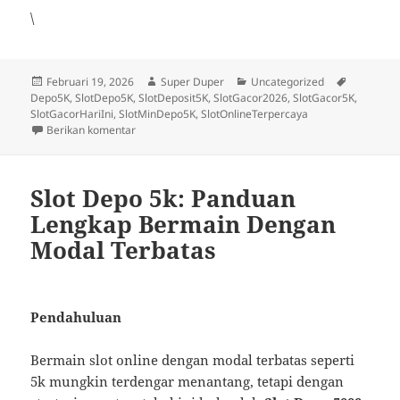
\
Diposkan
Penulis
Kategori
Tag
Februari 19, 2026
Super Duper
Uncategorized
pada
Depo5K
,
SlotDepo5K
,
SlotDeposit5K
,
SlotGacor2026
,
SlotGacor5K
,
SlotGacorHariIni
,
SlotMinDepo5K
,
SlotOnlineTerpercaya
untuk Slot Depo 5K: Strategi Mengelola Bonus Agar 
Berikan komentar
Slot Depo 5k: Panduan
Lengkap Bermain Dengan
Modal Terbatas
Pendahuluan
Bermain slot online dengan modal terbatas seperti
5k mungkin terdengar menantang, tetapi dengan