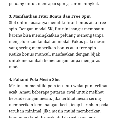
peluang untuk mencapai spin gacor meningkat.
3. Manfaatkan Fitur Bonus dan Free Spin
Slot online biasanya memiliki fitur bonus atau free
spin. Dengan modal 5K, fitur ini sangat membantu
karena bisa meningkatkan peluang menang tanpa
mengeluarkan tambahan modal. Fokus pada mesin
yang sering memberikan bonus atau free spin.
Ketika bonus muncul, manfaatkan dengan bijak
untuk menambah kemenangan tanpa menguras
modal.
4. Pahami Pola Mesin Slot
Mesin slot memiliki pola tertentu walaupun terlihat
acak. Amati beberapa putaran awal untuk melihat
kecenderungan mesin. Jika terlihat mesin sering
memberikan kemenangan kecil, tetap bertahan pada
taruhan minimal. Jika mesin mulai memberikan
kombinasi lebih banyak, itulah saat yang tepat