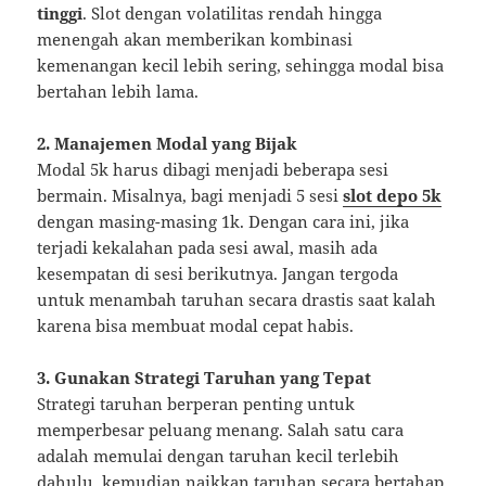
tinggi
. Slot dengan volatilitas rendah hingga
menengah akan memberikan kombinasi
kemenangan kecil lebih sering, sehingga modal bisa
bertahan lebih lama.
2. Manajemen Modal yang Bijak
Modal 5k harus dibagi menjadi beberapa sesi
bermain. Misalnya, bagi menjadi 5 sesi
slot depo 5k
dengan masing-masing 1k. Dengan cara ini, jika
terjadi kekalahan pada sesi awal, masih ada
kesempatan di sesi berikutnya. Jangan tergoda
untuk menambah taruhan secara drastis saat kalah
karena bisa membuat modal cepat habis.
3. Gunakan Strategi Taruhan yang Tepat
Strategi taruhan berperan penting untuk
memperbesar peluang menang. Salah satu cara
adalah memulai dengan taruhan kecil terlebih
dahulu, kemudian naikkan taruhan secara bertahap