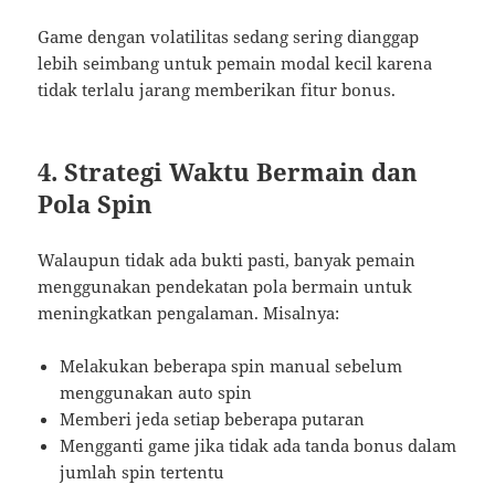
Game dengan volatilitas sedang sering dianggap
lebih seimbang untuk pemain modal kecil karena
tidak terlalu jarang memberikan fitur bonus.
4. Strategi Waktu Bermain dan
Pola Spin
Walaupun tidak ada bukti pasti, banyak pemain
menggunakan pendekatan pola bermain untuk
meningkatkan pengalaman. Misalnya:
Melakukan beberapa spin manual sebelum
menggunakan auto spin
Memberi jeda setiap beberapa putaran
Mengganti game jika tidak ada tanda bonus dalam
jumlah spin tertentu