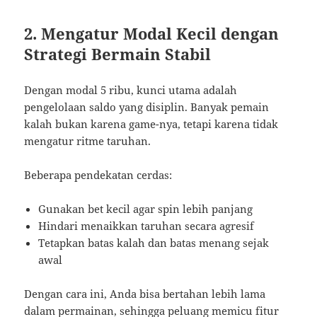
2. Mengatur Modal Kecil dengan
Strategi Bermain Stabil
Dengan modal 5 ribu, kunci utama adalah
pengelolaan saldo yang disiplin. Banyak pemain
kalah bukan karena game-nya, tetapi karena tidak
mengatur ritme taruhan.
Beberapa pendekatan cerdas:
Gunakan bet kecil agar spin lebih panjang
Hindari menaikkan taruhan secara agresif
Tetapkan batas kalah dan batas menang sejak
awal
Dengan cara ini, Anda bisa bertahan lebih lama
dalam permainan, sehingga peluang memicu fitur