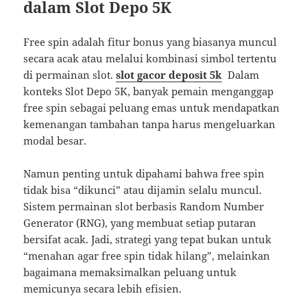
dalam Slot Depo 5K
Free spin adalah fitur bonus yang biasanya muncul
secara acak atau melalui kombinasi simbol tertentu
di permainan slot.
slot gacor deposit 5k
Dalam
konteks Slot Depo 5K, banyak pemain menganggap
free spin sebagai peluang emas untuk mendapatkan
kemenangan tambahan tanpa harus mengeluarkan
modal besar.
Namun penting untuk dipahami bahwa free spin
tidak bisa “dikunci” atau dijamin selalu muncul.
Sistem permainan slot berbasis Random Number
Generator (RNG), yang membuat setiap putaran
bersifat acak. Jadi, strategi yang tepat bukan untuk
“menahan agar free spin tidak hilang”, melainkan
bagaimana memaksimalkan peluang untuk
memicunya secara lebih efisien.