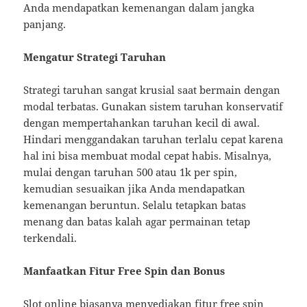
Anda mendapatkan kemenangan dalam jangka
panjang.
Mengatur Strategi Taruhan
Strategi taruhan sangat krusial saat bermain dengan
modal terbatas. Gunakan sistem taruhan konservatif
dengan mempertahankan taruhan kecil di awal.
Hindari menggandakan taruhan terlalu cepat karena
hal ini bisa membuat modal cepat habis. Misalnya,
mulai dengan taruhan 500 atau 1k per spin,
kemudian sesuaikan jika Anda mendapatkan
kemenangan beruntun. Selalu tetapkan batas
menang dan batas kalah agar permainan tetap
terkendali.
Manfaatkan Fitur Free Spin dan Bonus
Slot online biasanya menyediakan fitur free spin