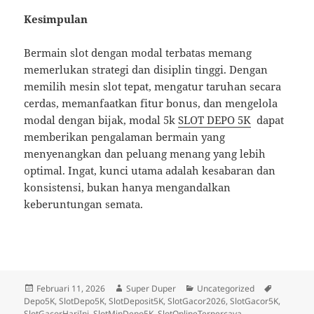
Kesimpulan
Bermain slot dengan modal terbatas memang
memerlukan strategi dan disiplin tinggi. Dengan
memilih mesin slot tepat, mengatur taruhan secara
cerdas, memanfaatkan fitur bonus, dan mengelola
modal dengan bijak, modal 5k
SLOT DEPO 5K
dapat
memberikan pengalaman bermain yang
menyenangkan dan peluang menang yang lebih
optimal. Ingat, kunci utama adalah kesabaran dan
konsistensi, bukan hanya mengandalkan
keberuntungan semata.
Diposkan
Penulis
Kategori
Tag
Februari 11, 2026
Super Duper
Uncategorized
pada
Depo5K
,
SlotDepo5K
,
SlotDeposit5K
,
SlotGacor2026
,
SlotGacor5K
,
SlotGacorHariIni
,
SlotMinDepo5K
,
SlotOnlineTerpercaya