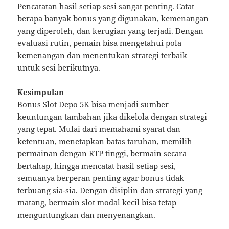
Pencatatan hasil setiap sesi sangat penting. Catat
berapa banyak bonus yang digunakan, kemenangan
yang diperoleh, dan kerugian yang terjadi. Dengan
evaluasi rutin, pemain bisa mengetahui pola
kemenangan dan menentukan strategi terbaik
untuk sesi berikutnya.
Kesimpulan
Bonus Slot Depo 5K bisa menjadi sumber
keuntungan tambahan jika dikelola dengan strategi
yang tepat. Mulai dari memahami syarat dan
ketentuan, menetapkan batas taruhan, memilih
permainan dengan RTP tinggi, bermain secara
bertahap, hingga mencatat hasil setiap sesi,
semuanya berperan penting agar bonus tidak
terbuang sia-sia. Dengan disiplin dan strategi yang
matang, bermain slot modal kecil bisa tetap
menguntungkan dan menyenangkan.