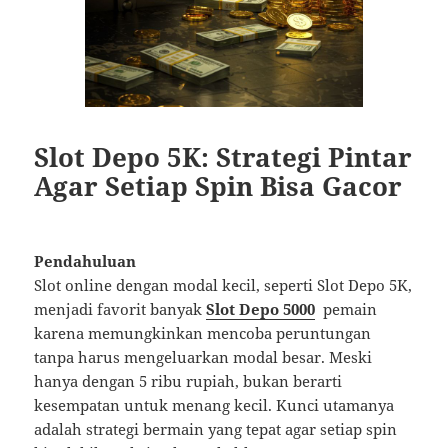
Slot Depo 5K: Strategi Pintar
Agar Setiap Spin Bisa Gacor
Pendahuluan
Slot online dengan modal kecil, seperti Slot Depo 5K,
menjadi favorit banyak
Slot Depo 5000
pemain
karena memungkinkan mencoba peruntungan
tanpa harus mengeluarkan modal besar. Meski
hanya dengan 5 ribu rupiah, bukan berarti
kesempatan untuk menang kecil. Kunci utamanya
adalah strategi bermain yang tepat agar setiap spin