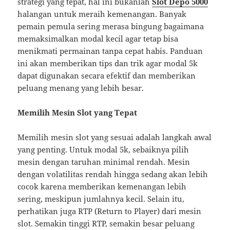
strategi yang tepat, hal ini bukanlah
Slot Depo 5000
halangan untuk meraih kemenangan. Banyak
pemain pemula sering merasa bingung bagaimana
memaksimalkan modal kecil agar tetap bisa
menikmati permainan tanpa cepat habis. Panduan
ini akan memberikan tips dan trik agar modal 5k
dapat digunakan secara efektif dan memberikan
peluang menang yang lebih besar.
Memilih Mesin Slot yang Tepat
Memilih mesin slot yang sesuai adalah langkah awal
yang penting. Untuk modal 5k, sebaiknya pilih
mesin dengan taruhan minimal rendah. Mesin
dengan volatilitas rendah hingga sedang akan lebih
cocok karena memberikan kemenangan lebih
sering, meskipun jumlahnya kecil. Selain itu,
perhatikan juga RTP (Return to Player) dari mesin
slot. Semakin tinggi RTP, semakin besar peluang