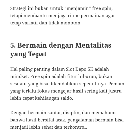
Strategi ini bukan untuk “menjamin” free spin,
tetapi membantu menjaga ritme permainan agar
tetap variatif dan tidak monoton.
5. Bermain dengan Mentalitas
yang Tepat
Hal paling penting dalam Slot Depo 5K adalah
mindset. Free spin adalah fitur hiburan, bukan
sesuatu yang bisa dikendalikan sepenuhnya. Pemain
yang terlalu fokus mengejar hasil sering kali justru
lebih cepat kehilangan saldo.
Dengan bermain santai, disiplin, dan memahami
bahwa hasil bersifat acak, pengalaman bermain bisa
menjadi lebih sehat dan terkontrol.