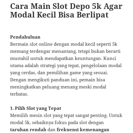
Cara Main Slot Depo 5k Agar
Modal Kecil Bisa Berlipat
Pendahuluan
Bermain slot online dengan modal kecil seperti 5k
memang terdengar menantang, tetapi bukan berarti
mustahil untuk mendapatkan keuntungan. Kunci
utama adalah strategi yang tepat, pengelolaan modal
yang cerdas, dan pemilihan game yang sesuai.
Dengan mengikuti panduan ini, pemain bisa
meningkatkan peluang menang meski modal
terbatas.
1. Pilih Slot yang Tepat
Memilih mesin slot yang tepat sangat penting. Untuk
modal 5k, sebaiknya fokus pada slot dengan
taruhan rendah
dan
frekuensi kemenangan