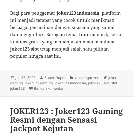
Bagi para penggemar
joker123 indonesia
, platform
ini menjadi tempat yang cocok untuk menikmati
berbagai permainan dengan suasana yang santai
dan menghibur. Beragam tema, fitur menarik, serta
kualitas grafis yang memanjakan mata membuat
joker123 slot
tetap menjadi salah satu pilihan
populer hingga saat ini.
Diposkan
Penulis
Kategori
Tag
Juli 25, 2026
Super Duper
Uncategorized
joker
pada
gaming
,
joker123 gaming
,
joker123 indonesia
,
joker123 slot
,
slot
untuk Slot Joker123 Online Paling Gaul 
joker123
Berikan komentar
JOKER123 : Joker123 Gaming
Resmi dengan Sensasi
Jackpot Kejutan