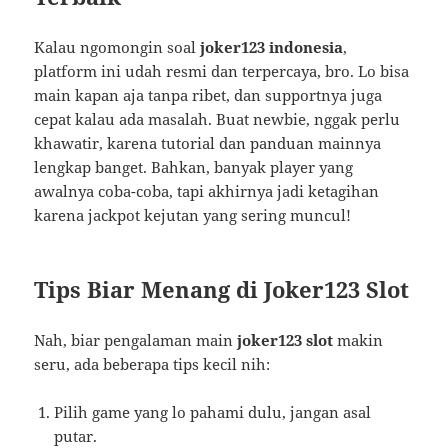
Kalau ngomongin soal
joker123 indonesia
,
platform ini udah resmi dan terpercaya, bro. Lo bisa
main kapan aja tanpa ribet, dan supportnya juga
cepat kalau ada masalah. Buat newbie, nggak perlu
khawatir, karena tutorial dan panduan mainnya
lengkap banget. Bahkan, banyak player yang
awalnya coba-coba, tapi akhirnya jadi ketagihan
karena jackpot kejutan yang sering muncul!
Tips Biar Menang di Joker123 Slot
Nah, biar pengalaman main
joker123 slot
makin
seru, ada beberapa tips kecil nih:
Pilih game yang lo pahami dulu, jangan asal
putar.