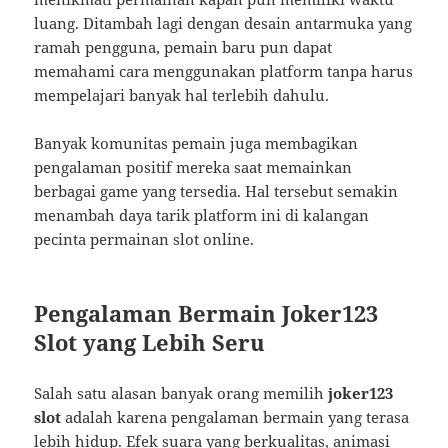
luang. Ditambah lagi dengan desain antarmuka yang
ramah pengguna, pemain baru pun dapat
memahami cara menggunakan platform tanpa harus
mempelajari banyak hal terlebih dahulu.
Banyak komunitas pemain juga membagikan
pengalaman positif mereka saat memainkan
berbagai game yang tersedia. Hal tersebut semakin
menambah daya tarik platform ini di kalangan
pecinta permainan slot online.
Pengalaman Bermain Joker123
Slot yang Lebih Seru
Salah satu alasan banyak orang memilih
joker123
slot
adalah karena pengalaman bermain yang terasa
lebih hidup. Efek suara yang berkualitas, animasi