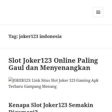
MENU
DAN
WIDGET
Tag:
joker123 indonesia
Slot Joker123 Online Paling
Gaul dan Menyenangkan
Kenapa Slot Joker123 Semakin