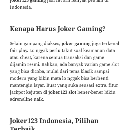
Indonesia.
Kenapa Harus Joker Gaming?
Selain gampang diakses,
joker gaming
juga terkenal
fair play. Lo nggak perlu takut soal keamanan data
atau cheat, karena semua transaksi dan game
dijamin resmi. Bahkan, ada banyak varian game slot
yang bisa dicoba, mulai dari tema klasik sampai
modern yang bikin mata lo nggak bisa berhenti
mantengin layar. Buat yang suka sensasi extra, fitur
jackpot kejutan di
joker123 slot
bener-bener bikin
adrenaline naik.
Joker123 Indonesia, Pilihan
Terbaik