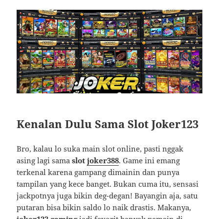
Kenalan Dulu Sama Slot Joker123
Bro, kalau lo suka main slot online, pasti nggak
asing lagi sama
slot
joker388
. Game ini emang
terkenal karena gampang dimainin dan punya
tampilan yang kece banget. Bukan cuma itu, sensasi
jackpotnya juga bikin deg-degan! Bayangin aja, satu
putaran bisa bikin saldo lo naik drastis. Makanya,
joker123 gaming
jadi favorit banyak pemain di