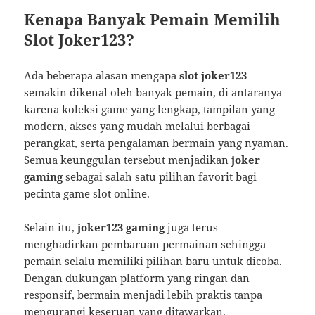
Kenapa Banyak Pemain Memilih
Slot Joker123?
Ada beberapa alasan mengapa
slot joker123
semakin dikenal oleh banyak pemain, di antaranya
karena koleksi game yang lengkap, tampilan yang
modern, akses yang mudah melalui berbagai
perangkat, serta pengalaman bermain yang nyaman.
Semua keunggulan tersebut menjadikan
joker
gaming
sebagai salah satu pilihan favorit bagi
pecinta game slot online.
Selain itu,
joker123 gaming
juga terus
menghadirkan pembaruan permainan sehingga
pemain selalu memiliki pilihan baru untuk dicoba.
Dengan dukungan platform yang ringan dan
responsif, bermain menjadi lebih praktis tanpa
mengurangi keseruan yang ditawarkan.