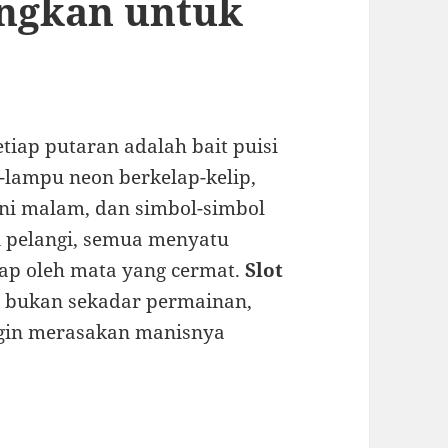
ngkan untuk
setiap putaran adalah bait puisi
-lampu neon berkelap-kelip,
oni malam, dan simbol-simbol
 pelangi, semua menyatu
kap oleh mata yang cermat.
Slot
, bukan sekadar permainan,
ingin merasakan manisnya