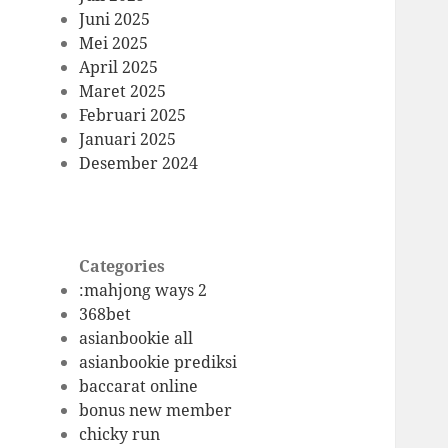
Juni 2025
Mei 2025
April 2025
Maret 2025
Februari 2025
Januari 2025
Desember 2024
Categories
:mahjong ways 2
368bet
asianbookie all
asianbookie prediksi
baccarat online
bonus new member
chicky run