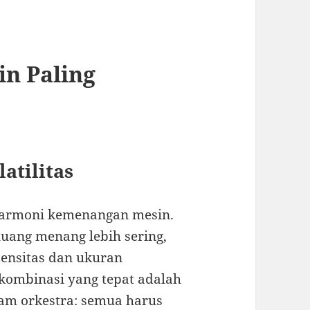
in Paling
atilitas
harmoni kemenangan mesin.
uang menang lebih sering,
tensitas dan ukuran
kombinasi yang tepat adalah
lam orkestra: semua harus