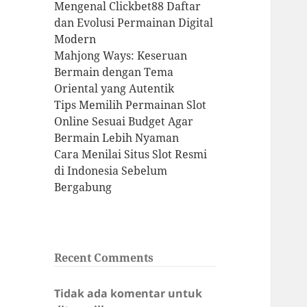
Mengenal Clickbet88 Daftar
dan Evolusi Permainan Digital
Modern
Mahjong Ways: Keseruan
Bermain dengan Tema
Oriental yang Autentik
Tips Memilih Permainan Slot
Online Sesuai Budget Agar
Bermain Lebih Nyaman
Cara Menilai Situs Slot Resmi
di Indonesia Sebelum
Bergabung
Recent Comments
Tidak ada komentar untuk