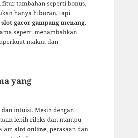
itur tambahan seperti bonus,
 bukan hanya hiburan, tapi
g
slot gacor gampang menang
.
 sama seperti menambahkan
emperkuat makna dan
ema yang
dan intuisi. Mesin dengan
main lebih rileks dan mampu
Dalam
slot online
, perasaan dan