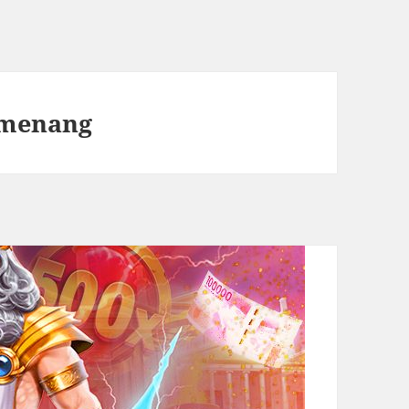
 menang