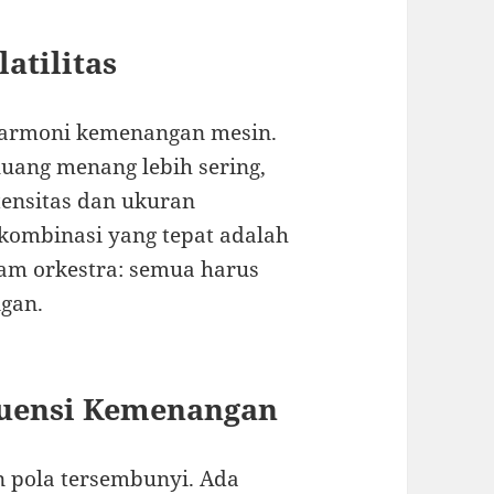
atilitas
harmoni kemenangan mesin.
uang menang lebih sering,
tensitas dan ukuran
kombinasi yang tepat adalah
lam orkestra: semua harus
ngan.
kuensi Kemenangan
 pola tersembunyi. Ada