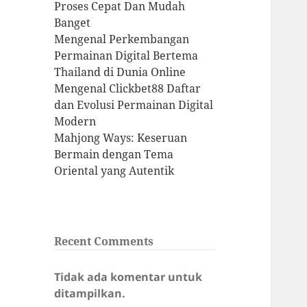
Proses Cepat Dan Mudah
Banget
Mengenal Perkembangan
Permainan Digital Bertema
Thailand di Dunia Online
Mengenal Clickbet88 Daftar
dan Evolusi Permainan Digital
Modern
Mahjong Ways: Keseruan
Bermain dengan Tema
Oriental yang Autentik
Recent Comments
Tidak ada komentar untuk
ditampilkan.