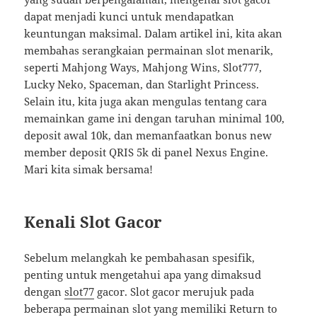
dapat menjadi kunci untuk mendapatkan
keuntungan maksimal. Dalam artikel ini, kita akan
membahas serangkaian permainan slot menarik,
seperti Mahjong Ways, Mahjong Wins, Slot777,
Lucky Neko, Spaceman, dan Starlight Princess.
Selain itu, kita juga akan mengulas tentang cara
memainkan game ini dengan taruhan minimal 100,
deposit awal 10k, dan memanfaatkan bonus new
member deposit QRIS 5k di panel Nexus Engine.
Mari kita simak bersama!
Kenali Slot Gacor
Sebelum melangkah ke pembahasan spesifik,
penting untuk mengetahui apa yang dimaksud
dengan
slot77
gacor. Slot gacor merujuk pada
beberapa permainan slot yang memiliki Return to