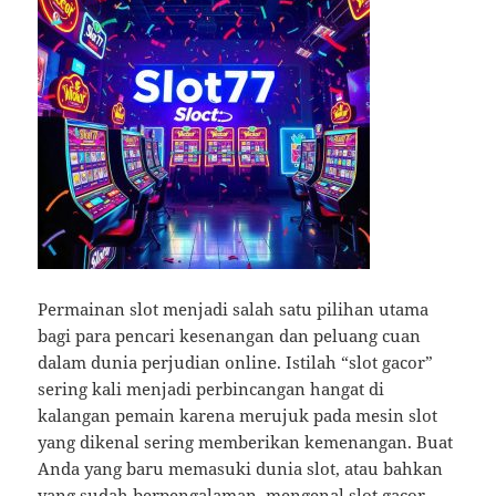
Permainan slot menjadi salah satu pilihan utama
bagi para pencari kesenangan dan peluang cuan
dalam dunia perjudian online. Istilah “slot gacor”
sering kali menjadi perbincangan hangat di
kalangan pemain karena merujuk pada mesin slot
yang dikenal sering memberikan kemenangan. Buat
Anda yang baru memasuki dunia slot, atau bahkan
yang sudah berpengalaman, mengenal slot gacor