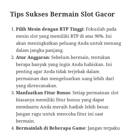
Tips Sukses Bermain Slot Gacor
Pilih Mesin dengan RTP Tinggi
: Fokuslah pada
mesin slot yang memiliki RTP di atas 96%. Ini
akan meningkatkan peluang Anda untuk menang
dalam jangka panjang.
Atur Anggaran
: Sebelum bermain, tentukan
berapa banyak yang ingin Anda habiskan. Ini
penting agar Anda tidak terjebak dalam
permainan dan mengeluarkan uang lebih dari
yang direncanakan.
Manfaatkan Fitur Bonus
: Setiap permainan slot
biasanya memiliki fitur bonus yang dapat
membantu Anda meraih hadiah lebih besar.
Jangan ragu untuk mencoba fitur ini saat
bermain.
Bermainlah di Beberapa Game
: Jangan terpaku