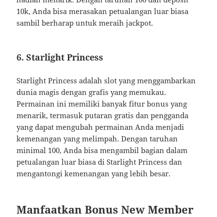
10k, Anda bisa merasakan petualangan luar biasa
sambil berharap untuk meraih jackpot.
6. Starlight Princess
Starlight Princess adalah slot yang menggambarkan
dunia magis dengan grafis yang memukau.
Permainan ini memiliki banyak fitur bonus yang
menarik, termasuk putaran gratis dan pengganda
yang dapat mengubah permainan Anda menjadi
kemenangan yang melimpah. Dengan taruhan
minimal 100, Anda bisa mengambil bagian dalam
petualangan luar biasa di Starlight Princess dan
mengantongi kemenangan yang lebih besar.
Manfaatkan Bonus New Member