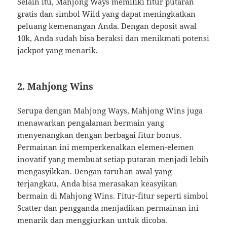
Selain itu, Mahjong Ways memiliki fitur putaran
gratis dan simbol Wild yang dapat meningkatkan
peluang kemenangan Anda. Dengan deposit awal
10k, Anda sudah bisa beraksi dan menikmati potensi
jackpot yang menarik.
2. Mahjong Wins
Serupa dengan Mahjong Ways, Mahjong Wins juga
menawarkan pengalaman bermain yang
menyenangkan dengan berbagai fitur bonus.
Permainan ini memperkenalkan elemen-elemen
inovatif yang membuat setiap putaran menjadi lebih
mengasyikkan. Dengan taruhan awal yang
terjangkau, Anda bisa merasakan keasyikan
bermain di Mahjong Wins. Fitur-fitur seperti simbol
Scatter dan pengganda menjadikan permainan ini
menarik dan menggiurkan untuk dicoba.