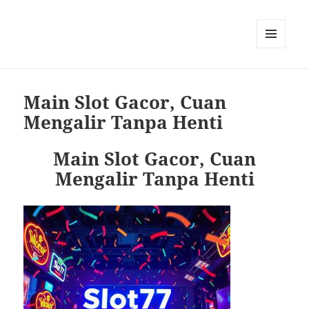
MENU
DAN
WIDGET
Main Slot Gacor, Cuan
Mengalir Tanpa Henti
Main Slot Gacor, Cuan
Mengalir Tanpa Henti