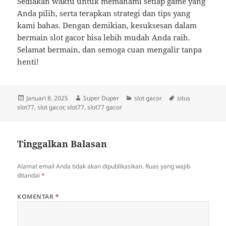
Sediakan waktu untuk memahami setiap game yang
Anda pilih, serta terapkan strategi dan tips yang
kami bahas. Dengan demikian, kesuksesan dalam
bermain slot gacor bisa lebih mudah Anda raih.
Selamat bermain, dan semoga cuan mengalir tanpa
henti!
Diposkan
Penulis
Kategori
Tag
Januari 8, 2025
Super Duper
slot gacor
situs
pada
slot77
,
slot gacor
,
slot77
,
slot77 gacor
Tinggalkan Balasan
Alamat email Anda tidak akan dipublikasikan.
Ruas yang wajib
ditandai
*
KOMENTAR
*