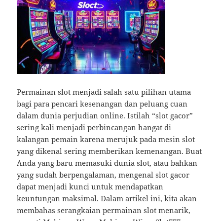
Permainan slot menjadi salah satu pilihan utama
bagi para pencari kesenangan dan peluang cuan
dalam dunia perjudian online. Istilah “slot gacor”
sering kali menjadi perbincangan hangat di
kalangan pemain karena merujuk pada mesin slot
yang dikenal sering memberikan kemenangan. Buat
Anda yang baru memasuki dunia slot, atau bahkan
yang sudah berpengalaman, mengenal slot gacor
dapat menjadi kunci untuk mendapatkan
keuntungan maksimal. Dalam artikel ini, kita akan
membahas serangkaian permainan slot menarik,