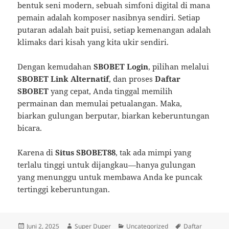
bentuk seni modern, sebuah simfoni digital di mana
pemain adalah komposer nasibnya sendiri. Setiap
putaran adalah bait puisi, setiap kemenangan adalah
klimaks dari kisah yang kita ukir sendiri.
Dengan kemudahan
SBOBET Login
, pilihan melalui
SBOBET Link Alternatif
, dan proses
Daftar
SBOBET
yang cepat, Anda tinggal memilih
permainan dan memulai petualangan. Maka,
biarkan gulungan berputar, biarkan keberuntungan
bicara.
Karena di
Situs SBOBET88
, tak ada mimpi yang
terlalu tinggi untuk dijangkau—hanya gulungan
yang menunggu untuk membawa Anda ke puncak
tertinggi keberuntungan.
Diposkan
Penulis
Kategori
Tag
Juni 2, 2025
Super Duper
Uncategorized
Daftar