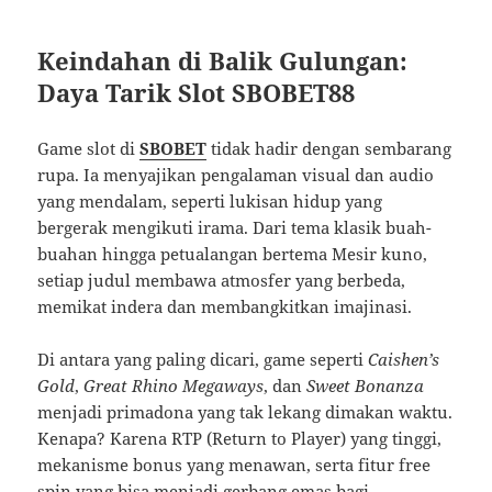
Keindahan di Balik Gulungan:
Daya Tarik Slot SBOBET88
Game slot di
SBOBET
tidak hadir dengan sembarang
rupa. Ia menyajikan pengalaman visual dan audio
yang mendalam, seperti lukisan hidup yang
bergerak mengikuti irama. Dari tema klasik buah-
buahan hingga petualangan bertema Mesir kuno,
setiap judul membawa atmosfer yang berbeda,
memikat indera dan membangkitkan imajinasi.
Di antara yang paling dicari, game seperti
Caishen’s
Gold
,
Great Rhino Megaways
, dan
Sweet Bonanza
menjadi primadona yang tak lekang dimakan waktu.
Kenapa? Karena RTP (Return to Player) yang tinggi,
mekanisme bonus yang menawan, serta fitur free
spin yang bisa menjadi gerbang emas bagi