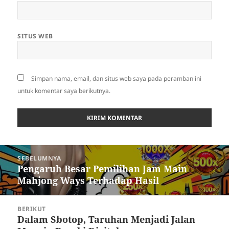
SITUS WEB
Simpan nama, email, dan situs web saya pada peramban ini
untuk komentar saya berikutnya.
Navigasi
SEBELUMNYA
pos
Pengaruh Besar Pemilihan Jam Main
Pos
Mahjong Ways Terhadap Hasil
sebelumnya:
BERIKUT
Dalam Sbotop, Taruhan Menjadi Jalan
Pos