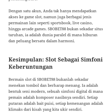
Dengan satu akun, Anda tak hanya mendapatkan
akses ke game slot, namun juga berbagai jenis
permainan lain seperti sportsbook, live casino,
hingga arcade games. SBOBET88 bukan sekadar situs
taruhan, ia adalah dunia paralel di mana hiburan
dan peluang bersatu dalam harmoni.
Kesimpulan: Slot Sebagai Simfoni
Keberuntungan
Bermain slot di SBOBET88 bukanlah sekadar
menekan tombol dan berharap menang. Ia adalah
bentuk seni modern, sebuah simfoni digital di mana
pemain adalah komposer nasibnya sendiri. Setiap
putaran adalah bait puisi, setiap kemenangan adalah
klimaks dari kisah yang kita ukir sendiri.