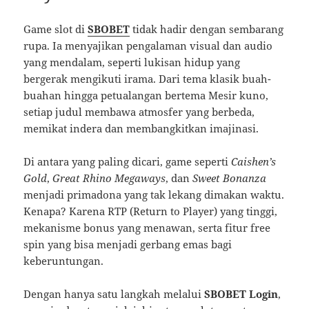
Game slot di
SBOBET
tidak hadir dengan sembarang
rupa. Ia menyajikan pengalaman visual dan audio
yang mendalam, seperti lukisan hidup yang
bergerak mengikuti irama. Dari tema klasik buah-
buahan hingga petualangan bertema Mesir kuno,
setiap judul membawa atmosfer yang berbeda,
memikat indera dan membangkitkan imajinasi.
Di antara yang paling dicari, game seperti
Caishen’s
Gold
,
Great Rhino Megaways
, dan
Sweet Bonanza
menjadi primadona yang tak lekang dimakan waktu.
Kenapa? Karena RTP (Return to Player) yang tinggi,
mekanisme bonus yang menawan, serta fitur free
spin yang bisa menjadi gerbang emas bagi
keberuntungan.
Dengan hanya satu langkah melalui
SBOBET Login
,