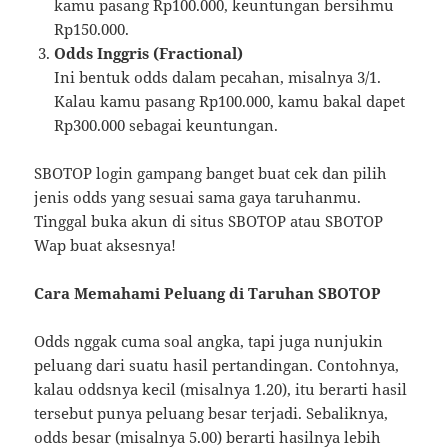
kamu pasang Rp100.000, keuntungan bersihmu
Rp150.000.
Odds Inggris (Fractional)
Ini bentuk odds dalam pecahan, misalnya 3/1.
Kalau kamu pasang Rp100.000, kamu bakal dapet
Rp300.000 sebagai keuntungan.
SBOTOP login gampang banget buat cek dan pilih
jenis odds yang sesuai sama gaya taruhanmu.
Tinggal buka akun di situs SBOTOP atau SBOTOP
Wap buat aksesnya!
Cara Memahami Peluang di Taruhan SBOTOP
Odds nggak cuma soal angka, tapi juga nunjukin
peluang dari suatu hasil pertandingan. Contohnya,
kalau oddsnya kecil (misalnya 1.20), itu berarti hasil
tersebut punya peluang besar terjadi. Sebaliknya,
odds besar (misalnya 5.00) berarti hasilnya lebih