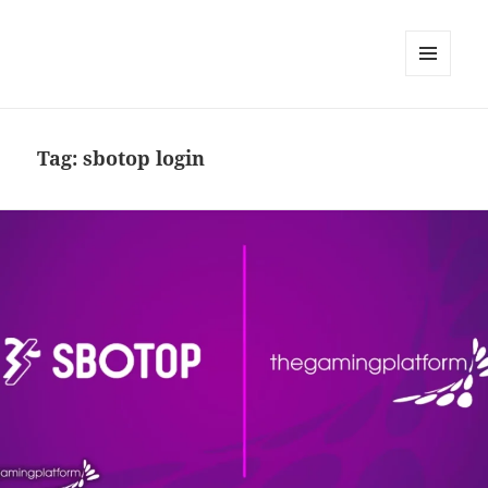
MENU
DAN
WIDGET
Tag:
sbotop login