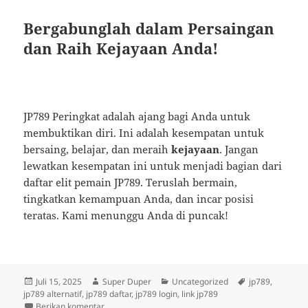
Bergabunglah dalam Persaingan
dan Raih Kejayaan Anda!
JP789 Peringkat adalah ajang bagi Anda untuk
membuktikan diri. Ini adalah kesempatan untuk
bersaing, belajar, dan meraih
kejayaan
. Jangan
lewatkan kesempatan ini untuk menjadi bagian dari
daftar elit pemain JP789. Teruslah bermain,
tingkatkan kemampuan Anda, dan incar posisi
teratas. Kami menunggu Anda di puncak!
Diposkan
Penulis
Kategori
Tag
Juli 15, 2025
Super Duper
Uncategorized
jp789
,
pada
jp789 alternatif
,
jp789 daftar
,
jp789 login
,
link jp789
untuk JP789 Peringkat: Bersainglah dengan Pemain Lai
Berikan komentar