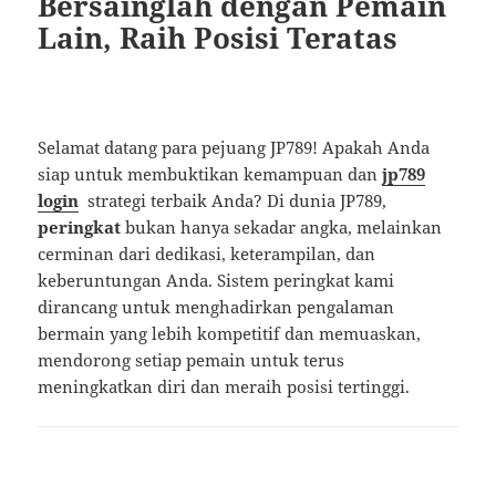
Bersainglah dengan Pemain
Lain, Raih Posisi Teratas
Selamat datang para pejuang JP789! Apakah Anda
siap untuk membuktikan kemampuan dan
jp789
login
strategi terbaik Anda? Di dunia JP789,
peringkat
bukan hanya sekadar angka, melainkan
cerminan dari dedikasi, keterampilan, dan
keberuntungan Anda. Sistem peringkat kami
dirancang untuk menghadirkan pengalaman
bermain yang lebih kompetitif dan memuaskan,
mendorong setiap pemain untuk terus
meningkatkan diri dan meraih posisi tertinggi.