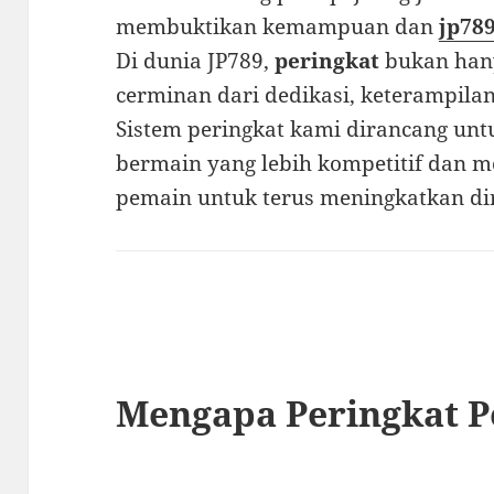
membuktikan kemampuan dan
jp789
Di dunia JP789,
peringkat
bukan hany
cerminan dari dedikasi, keterampila
Sistem peringkat kami dirancang u
bermain yang lebih kompetitif dan 
pemain untuk terus meningkatkan diri
Mengapa Peringkat Pe