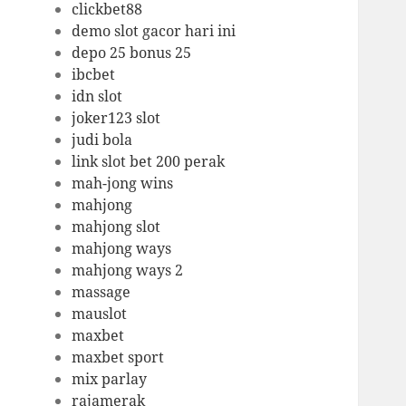
clickbet88
demo slot gacor hari ini
depo 25 bonus 25
ibcbet
idn slot
joker123 slot
judi bola
link slot bet 200 perak
mah-jong wins
mahjong
mahjong slot
mahjong ways
mahjong ways 2
massage
mauslot
maxbet
maxbet sport
mix parlay
rajamerak