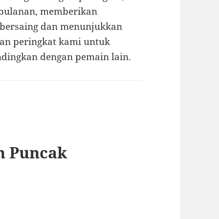
a bulanan, memberikan
 bersaing dan menunjukkan
pan peringkat kami untuk
ndingkan dengan pemain lain.
ih Puncak