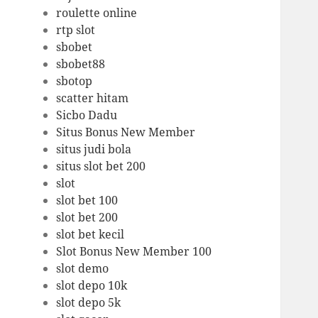
roulette online
rtp slot
sbobet
sbobet88
sbotop
scatter hitam
Sicbo Dadu
Situs Bonus New Member
situs judi bola
situs slot bet 200
slot
slot bet 100
slot bet 200
slot bet kecil
Slot Bonus New Member 100
slot demo
slot depo 10k
slot depo 5k