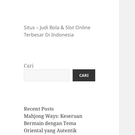
Situs – Judi Bola & Slot Online
Terbesar Di Indonesia
Cari
CARI
Recent Posts
Mahjong Ways: Keseruan
Bermain dengan Tema
Oriental yang Autentik