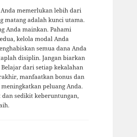
, Anda memerlukan lebih dari
g matang adalah kunci utama.
ang Anda mainkan. Pahami
 Kedua, kelola modal Anda
 menghabiskan semua dana Anda
etaplah disiplin. Jangan biarkan
Belajar dari setiap kekalahan
rakhir, manfaatkan bonus dan
k meningkatkan peluang Anda.
t dan sedikit keberuntungan,
aih.