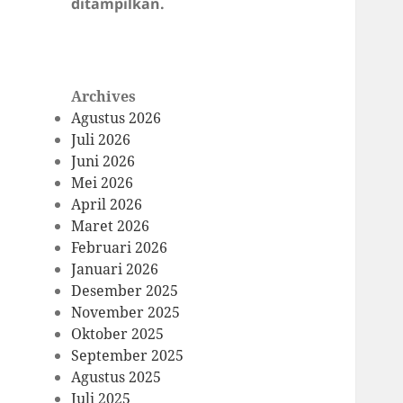
ditampilkan.
Archives
Agustus 2026
Juli 2026
Juni 2026
Mei 2026
April 2026
Maret 2026
Februari 2026
Januari 2026
Desember 2025
November 2025
Oktober 2025
September 2025
Agustus 2025
Juli 2025