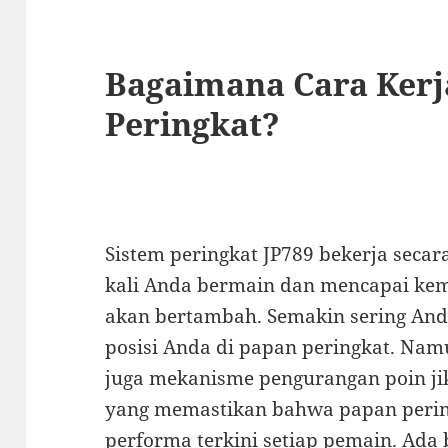
Bagaimana Cara Kerj
Peringkat?
Sistem peringkat JP789 bekerja secara
kali Anda bermain dan mencapai kem
akan bertambah. Semakin sering And
posisi Anda di papan peringkat. Nam
juga mekanisme pengurangan poin j
yang memastikan bahwa papan perin
performa terkini setiap pemain. Ada 