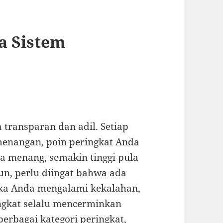
a Sistem
 transparan dan adil. Setiap
enangan, poin peringkat Anda
a menang, semakin tinggi pula
un, perlu diingat bahwa ada
ika Anda mengalami kekalahan,
gkat selalu mencerminkan
berbagai kategori peringkat,