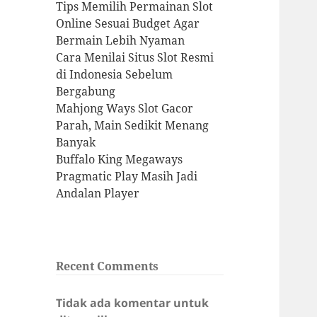
Tips Memilih Permainan Slot
Online Sesuai Budget Agar
Bermain Lebih Nyaman
Cara Menilai Situs Slot Resmi
di Indonesia Sebelum
Bergabung
Mahjong Ways Slot Gacor
Parah, Main Sedikit Menang
Banyak
Buffalo King Megaways
Pragmatic Play Masih Jadi
Andalan Player
Recent Comments
Tidak ada komentar untuk