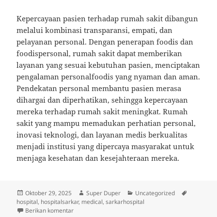
Kepercayaan pasien terhadap rumah sakit dibangun
melalui kombinasi transparansi, empati, dan
pelayanan personal. Dengan penerapan foodis dan
foodispersonal, rumah sakit dapat memberikan
layanan yang sesuai kebutuhan pasien, menciptakan
pengalaman personalfoodis yang nyaman dan aman.
Pendekatan personal membantu pasien merasa
dihargai dan diperhatikan, sehingga kepercayaan
mereka terhadap rumah sakit meningkat. Rumah
sakit yang mampu memadukan perhatian personal,
inovasi teknologi, dan layanan medis berkualitas
menjadi institusi yang dipercaya masyarakat untuk
menjaga kesehatan dan kesejahteraan mereka.
Diposkan
Penulis
Kategori
Tag
Oktober 29, 2025
Super Duper
Uncategorized
pada
hospital
,
hospitalsarkar
,
medical
,
sarkarhospital
untuk Membangun Kepercayaan Pasien terhadap Rum
Berikan komentar