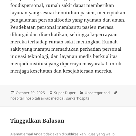
foodispersonal, rumah sakit dapat memberikan
layanan yang sesuai kebutuhan pasien, menciptakan
pengalaman personalfoodis yang nyaman dan aman.
Pendekatan personal membantu pasien merasa
dihargai dan diperhatikan, sehingga kepercayaan
mereka terhadap rumah sakit meningkat. Rumah
sakit yang mampu memadukan perhatian personal,
inovasi teknologi, dan layanan medis berkualitas
menjadi institusi yang dipercaya masyarakat untuk
menjaga kesehatan dan kesejahteraan mereka.
Diposkan
Penulis
Kategori
Tag
Oktober 29, 2025
Super Duper
Uncategorized
pada
hospital
,
hospitalsarkar
,
medical
,
sarkarhospital
Tinggalkan Balasan
Alamat email Anda tidak akan dipublikasikan.
Ruas yang wajib