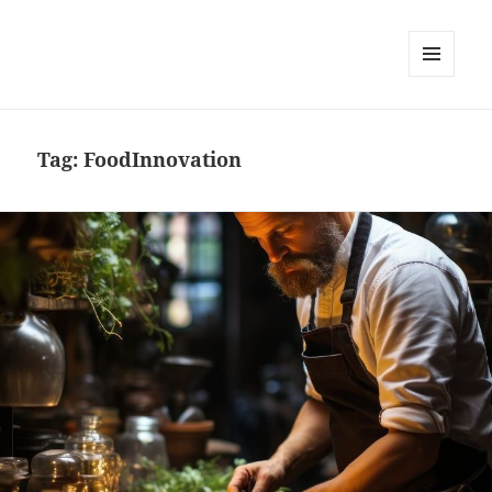
MENU
DAN
WIDGET
Tag:
FoodInnovation