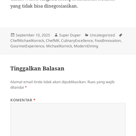
yang tidak bisa dinegosiasikan.
Diposkan
Penulis
Kategori
Tag
September 10, 2025
Super Duper
Uncategorized
pada
ChefMichaelKornick
,
ChefMK
,
CulinaryExcellence
,
FoodInnovation
,
GourmetExperience
,
MichaelKornick
,
ModernDining
Tinggalkan Balasan
Alamat email Anda tidak akan dipublikasikan.
Ruas yang wajib
ditandai
*
KOMENTAR
*