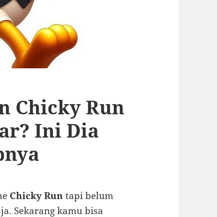
n Chicky Run
r? Ini Dia
pnya
me
Chicky Run
tapi belum
aja. Sekarang kamu bisa