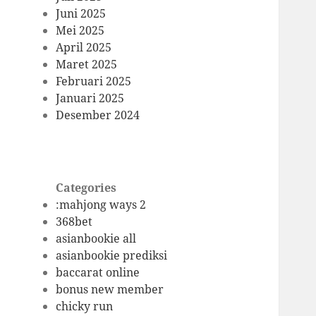
Juni 2025
Mei 2025
April 2025
Maret 2025
Februari 2025
Januari 2025
Desember 2024
Categories
:mahjong ways 2
368bet
asianbookie all
asianbookie prediksi
baccarat online
bonus new member
chicky run