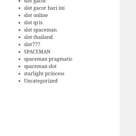
slot gacor
slot gacor hari ini
slot online
slot qris
slot spaceman
slot thailand
slot777
SPACEMAN
spaceman pragmatic
spaceman slot
starlight princess
Uncategorized