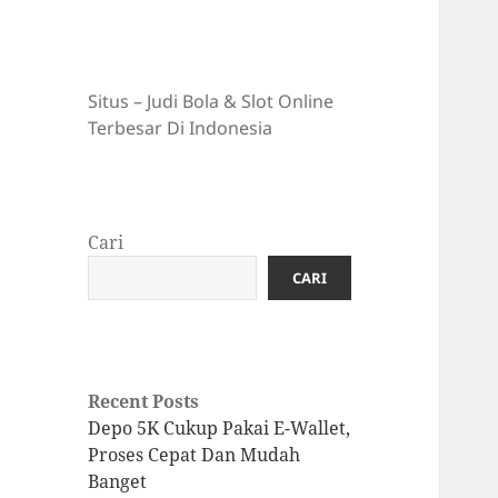
Situs – Judi Bola & Slot Online
Terbesar Di Indonesia
Cari
CARI
Recent Posts
Depo 5K Cukup Pakai E-Wallet,
Proses Cepat Dan Mudah
Banget