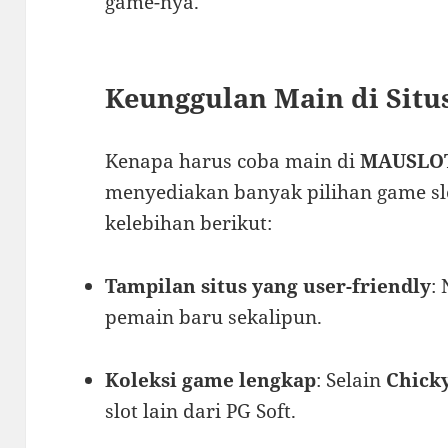
game-nya.
Keunggulan Main di Sit
Kenapa harus coba main di
MAUSLO
menyediakan banyak pilihan game slot
kelebihan berikut:
Tampilan situs yang user-friendly
:
pemain baru sekalipun.
Koleksi game lengkap
: Selain
Chick
slot lain dari PG Soft.