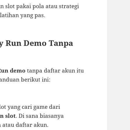
n slot pakai pola atau strategi
 latihan yang pas.
ky Run Demo Tanpa
Run demo
tanpa daftar akun itu
nduan berikut ini:
lot yang cari game dari
n slot
. Di sana biasanya
n atau daftar akun.