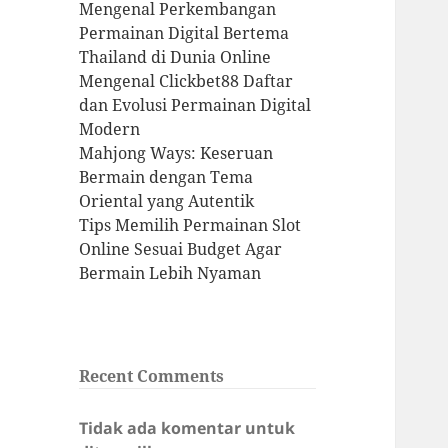
Mengenal Perkembangan
Permainan Digital Bertema
Thailand di Dunia Online
Mengenal Clickbet88 Daftar
dan Evolusi Permainan Digital
Modern
Mahjong Ways: Keseruan
Bermain dengan Tema
Oriental yang Autentik
Tips Memilih Permainan Slot
Online Sesuai Budget Agar
Bermain Lebih Nyaman
Recent Comments
Tidak ada komentar untuk