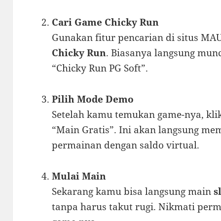
Cari Game Chicky Run
Gunakan fitur pencarian di situs 
Chicky Run
. Biasanya langsung munc
“Chicky Run PG Soft”.
Pilih Mode Demo
Setelah kamu temukan game-nya, klik
“Main Gratis”. Ini akan langsung 
permainan dengan saldo virtual.
Mulai Main
Sekarang kamu bisa langsung main
s
tanpa harus takut rugi. Nikmati per