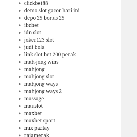
clickbet88
demo slot gacor hari ini
depo 25 bonus 25
ibcbet
idn slot
joker123 slot
judi bola
link slot bet 200 perak
mah-jong wins
mahjong
mahjong slot
mahjong ways
mahjong ways 2
massage
mauslot
maxbet
maxbet sport
mix parlay
rajamerak