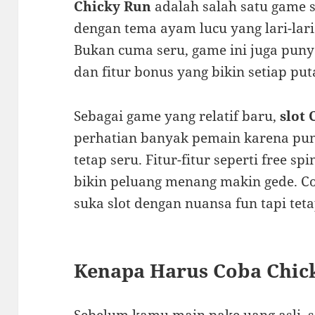
Chicky Run
adalah salah satu game s
dengan tema ayam lucu yang lari-lar
Bukan cuma seru, game ini juga puny
dan fitur bonus yang bikin setiap p
Sebagai game yang relatif baru,
slot
perhatian banyak pemain karena pun
tetap seru. Fitur-fitur seperti free sp
bikin peluang menang makin gede. C
suka slot dengan nuansa fun tapi tet
Kenapa Harus Coba Chic