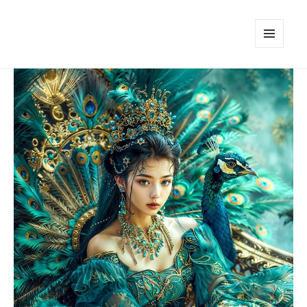
MENU
DAN
WIDGET