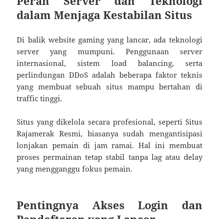
Peran Server dan Teknologi
dalam Menjaga Kestabilan Situs
Di balik website gaming yang lancar, ada teknologi
server yang mumpuni. Penggunaan server
internasional, sistem load balancing, serta
perlindungan DDoS adalah beberapa faktor teknis
yang membuat sebuah situs mampu bertahan di
traffic tinggi.
Situs yang dikelola secara profesional, seperti Situs
Rajamerak Resmi, biasanya sudah mengantisipasi
lonjakan pemain di jam ramai. Hal ini membuat
proses permainan tetap stabil tanpa lag atau delay
yang mengganggu fokus pemain.
Pentingnya Akses Login dan
Pendaftaran yang Lancar