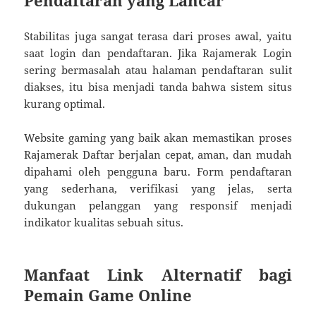
Stabilitas juga sangat terasa dari proses awal, yaitu
saat login dan pendaftaran. Jika Rajamerak Login
sering bermasalah atau halaman pendaftaran sulit
diakses, itu bisa menjadi tanda bahwa sistem situs
kurang optimal.
Website gaming yang baik akan memastikan proses
Rajamerak Daftar berjalan cepat, aman, dan mudah
dipahami oleh pengguna baru. Form pendaftaran
yang sederhana, verifikasi yang jelas, serta
dukungan pelanggan yang responsif menjadi
indikator kualitas sebuah situs.
Manfaat Link Alternatif bagi
Pemain Game Online