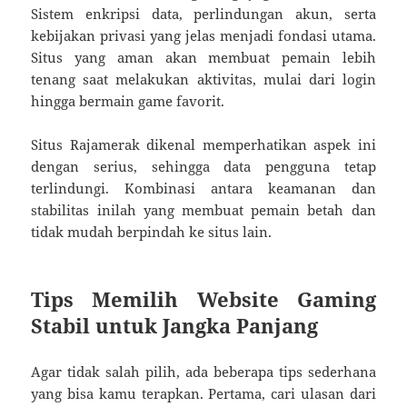
Sistem enkripsi data, perlindungan akun, serta
kebijakan privasi yang jelas menjadi fondasi utama.
Situs yang aman akan membuat pemain lebih
tenang saat melakukan aktivitas, mulai dari login
hingga bermain game favorit.
Situs Rajamerak dikenal memperhatikan aspek ini
dengan serius, sehingga data pengguna tetap
terlindungi. Kombinasi antara keamanan dan
stabilitas inilah yang membuat pemain betah dan
tidak mudah berpindah ke situs lain.
Tips Memilih Website Gaming
Stabil untuk Jangka Panjang
Agar tidak salah pilih, ada beberapa tips sederhana
yang bisa kamu terapkan. Pertama, cari ulasan dari