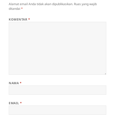
Alamat email Anda tidak akan dipublikasikan.
Ruas yang wajib
ditandai
*
KOMENTAR
*
NAMA
*
EMAIL
*