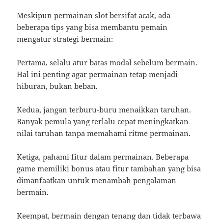
Meskipun permainan slot bersifat acak, ada
beberapa tips yang bisa membantu pemain
mengatur strategi bermain:
Pertama, selalu atur batas modal sebelum bermain.
Hal ini penting agar permainan tetap menjadi
hiburan, bukan beban.
Kedua, jangan terburu-buru menaikkan taruhan.
Banyak pemula yang terlalu cepat meningkatkan
nilai taruhan tanpa memahami ritme permainan.
Ketiga, pahami fitur dalam permainan. Beberapa
game memiliki bonus atau fitur tambahan yang bisa
dimanfaatkan untuk menambah pengalaman
bermain.
Keempat, bermain dengan tenang dan tidak terbawa