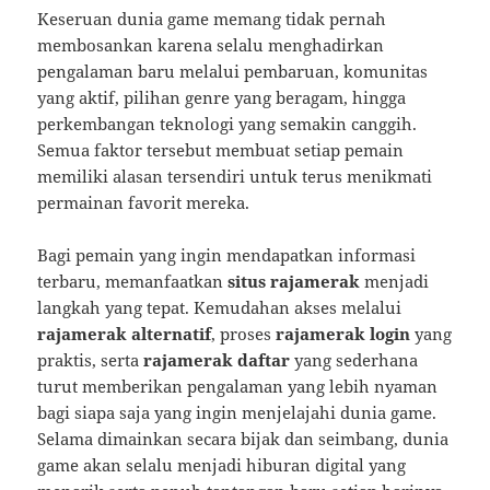
Keseruan dunia game memang tidak pernah
membosankan karena selalu menghadirkan
pengalaman baru melalui pembaruan, komunitas
yang aktif, pilihan genre yang beragam, hingga
perkembangan teknologi yang semakin canggih.
Semua faktor tersebut membuat setiap pemain
memiliki alasan tersendiri untuk terus menikmati
permainan favorit mereka.
Bagi pemain yang ingin mendapatkan informasi
terbaru, memanfaatkan
situs rajamerak
menjadi
langkah yang tepat. Kemudahan akses melalui
rajamerak alternatif
, proses
rajamerak login
yang
praktis, serta
rajamerak daftar
yang sederhana
turut memberikan pengalaman yang lebih nyaman
bagi siapa saja yang ingin menjelajahi dunia game.
Selama dimainkan secara bijak dan seimbang, dunia
game akan selalu menjadi hiburan digital yang