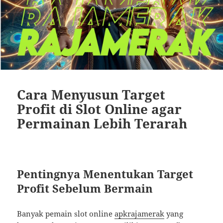
Cara Menyusun Target
Profit di Slot Online agar
Permainan Lebih Terarah
Pentingnya Menentukan Target
Profit Sebelum Bermain
Banyak pemain slot online
apkrajamerak
yang