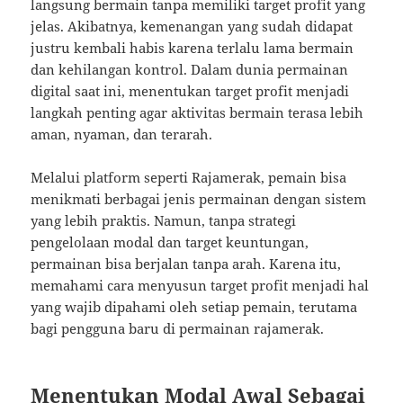
langsung bermain tanpa memiliki target profit yang
jelas. Akibatnya, kemenangan yang sudah didapat
justru kembali habis karena terlalu lama bermain
dan kehilangan kontrol. Dalam dunia permainan
digital saat ini, menentukan target profit menjadi
langkah penting agar aktivitas bermain terasa lebih
aman, nyaman, dan terarah.
Melalui platform seperti
Rajamerak
, pemain bisa
menikmati berbagai jenis permainan dengan sistem
yang lebih praktis. Namun, tanpa strategi
pengelolaan modal dan target keuntungan,
permainan bisa berjalan tanpa arah. Karena itu,
memahami cara menyusun target profit menjadi hal
yang wajib dipahami oleh setiap pemain, terutama
bagi pengguna baru di permainan rajamerak.
Menentukan Modal Awal Sebagai