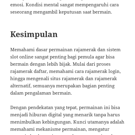
emosi. Kondisi mental sangat mempengaruhi cara
seseorang mengambil keputusan saat bermain.
Kesimpulan
Memahami dasar permainan rajamerak dan sistem
slot online sangat penting bagi pemula agar bisa
bermain dengan lebih bijak. Mulai dari proses
rajamerak daftar, memahami cara rajamerak login,
hingga mengenali situs rajamerak dan rajamerak
alternatif, semuanya merupakan bagian penting
dalam pengalaman bermain.
Dengan pendekatan yang tepat, permainan ini bisa
menjadi hiburan digital yang menarik tanpa harus
menimbulkan kebingungan. Kunci utamanya adalah
memahami mekanisme permainan, mengatur