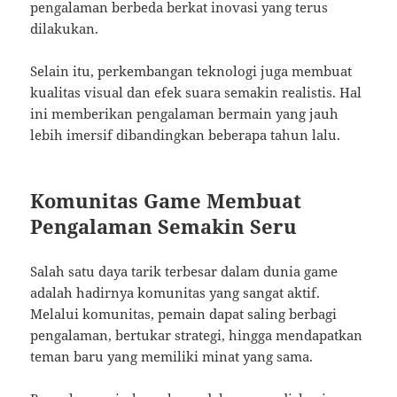
pengalaman berbeda berkat inovasi yang terus
dilakukan.
Selain itu, perkembangan teknologi juga membuat
kualitas visual dan efek suara semakin realistis. Hal
ini memberikan pengalaman bermain yang jauh
lebih imersif dibandingkan beberapa tahun lalu.
Komunitas Game Membuat
Pengalaman Semakin Seru
Salah satu daya tarik terbesar dalam dunia game
adalah hadirnya komunitas yang sangat aktif.
Melalui komunitas, pemain dapat saling berbagi
pengalaman, bertukar strategi, hingga mendapatkan
teman baru yang memiliki minat yang sama.