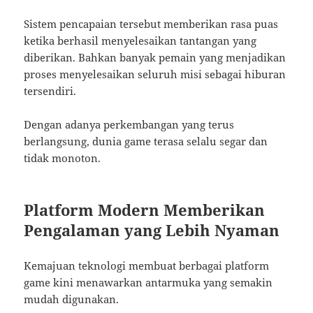
Sistem pencapaian tersebut memberikan rasa puas
ketika berhasil menyelesaikan tantangan yang
diberikan. Bahkan banyak pemain yang menjadikan
proses menyelesaikan seluruh misi sebagai hiburan
tersendiri.
Dengan adanya perkembangan yang terus
berlangsung, dunia game terasa selalu segar dan
tidak monoton.
Platform Modern Memberikan
Pengalaman yang Lebih Nyaman
Kemajuan teknologi membuat berbagai platform
game kini menawarkan antarmuka yang semakin
mudah digunakan.