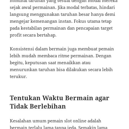
nominal taruhan yang sesuai dengan modal mereka
sejak awal permainan. Jika modal terbatas, hindari
langsung menggunakan taruhan besar hanya demi
mengejar kemenangan instan. Fokus utama tetap
pada kestabilan permainan dan pencapaian target
profit secara bertahap.
Konsistensi dalam bermain juga membuat pemain
lebih mudah membaca ritme permainan. Dengan
begitu, keputusan saat menaikkan atau
menurunkan taruhan bisa dilakukan secara lebih
terukur.
Tentukan Waktu Bermain agar
Tidak Berlebihan
Kesalahan umum pemain slot online adalah
bermain terlalu lama tanpa jeda. Semakin lama