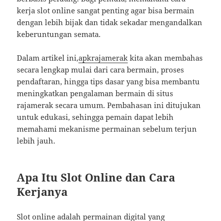
kerja slot online sangat penting agar bisa bermain
dengan lebih bijak dan tidak sekadar mengandalkan
keberuntungan semata.
Dalam artikel ini,
apkrajamerak
kita akan membahas
secara lengkap mulai dari cara bermain, proses
pendaftaran, hingga tips dasar yang bisa membantu
meningkatkan pengalaman bermain di situs
rajamerak secara umum. Pembahasan ini ditujukan
untuk edukasi, sehingga pemain dapat lebih
memahami mekanisme permainan sebelum terjun
lebih jauh.
Apa Itu Slot Online dan Cara
Kerjanya
Slot online adalah permainan digital yang