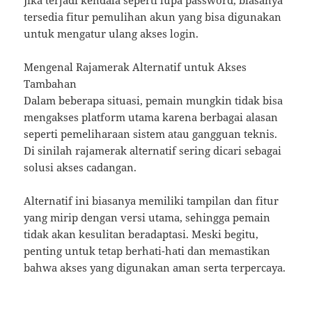
tersedia fitur pemulihan akun yang bisa digunakan
untuk mengatur ulang akses login.
Mengenal Rajamerak Alternatif untuk Akses
Tambahan
Dalam beberapa situasi, pemain mungkin tidak bisa
mengakses platform utama karena berbagai alasan
seperti pemeliharaan sistem atau gangguan teknis.
Di sinilah rajamerak alternatif sering dicari sebagai
solusi akses cadangan.
Alternatif ini biasanya memiliki tampilan dan fitur
yang mirip dengan versi utama, sehingga pemain
tidak akan kesulitan beradaptasi. Meski begitu,
penting untuk tetap berhati-hati dan memastikan
bahwa akses yang digunakan aman serta terpercaya.