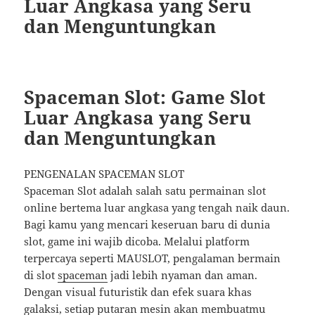
Luar Angkasa yang Seru
dan Menguntungkan
Spaceman Slot: Game Slot
Luar Angkasa yang Seru
dan Menguntungkan
PENGENALAN SPACEMAN SLOT
Spaceman Slot adalah salah satu permainan slot
online bertema luar angkasa yang tengah naik daun.
Bagi kamu yang mencari keseruan baru di dunia
slot, game ini wajib dicoba. Melalui platform
terpercaya seperti MAUSLOT, pengalaman bermain
di slot
spaceman
jadi lebih nyaman dan aman.
Dengan visual futuristik dan efek suara khas
galaksi, setiap putaran mesin akan membuatmu