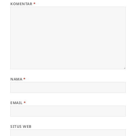
KOMENTAR
*
NAMA
*
EMAIL
*
SITUS WEB