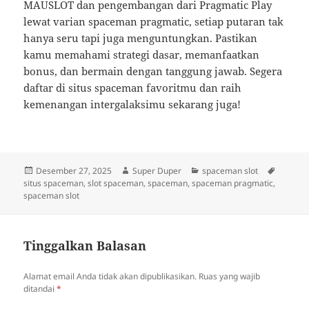
MAUSLOT dan pengembangan dari Pragmatic Play
lewat varian spaceman pragmatic, setiap putaran tak
hanya seru tapi juga menguntungkan. Pastikan
kamu memahami strategi dasar, memanfaatkan
bonus, dan bermain dengan tanggung jawab. Segera
daftar di situs spaceman favoritmu dan raih
kemenangan intergalaksimu sekarang juga!
Diposkan
Penulis
Kategori
Tag
Desember 27, 2025
Super Duper
spaceman slot
pada
situs spaceman
,
slot spaceman
,
spaceman
,
spaceman pragmatic
,
spaceman slot
Tinggalkan Balasan
Alamat email Anda tidak akan dipublikasikan.
Ruas yang wajib
ditandai
*