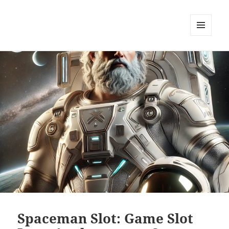
MENU
DAN
WIDGET
Spaceman Slot: Game Slot