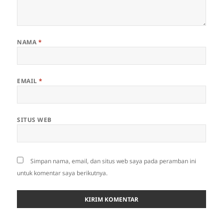
NAMA
*
EMAIL
*
SITUS WEB
Simpan nama, email, dan situs web saya pada peramban ini
untuk komentar saya berikutnya.