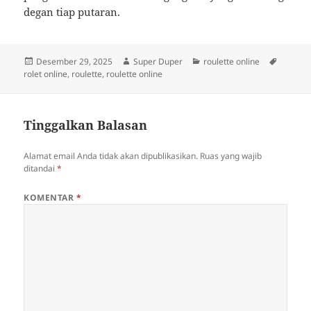
degan tiap putaran.
Diposkan
Penulis
Kategori
Tag
Desember 29, 2025
Super Duper
roulette online
pada
rolet online
,
roulette
,
roulette online
Tinggalkan Balasan
Alamat email Anda tidak akan dipublikasikan.
Ruas yang wajib
ditandai
*
KOMENTAR
*