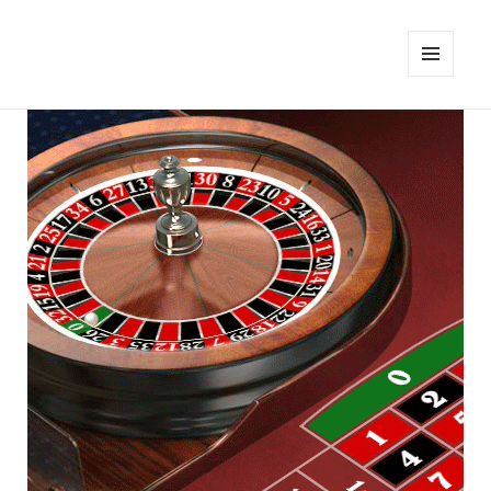
MENU
DAN
WIDGET