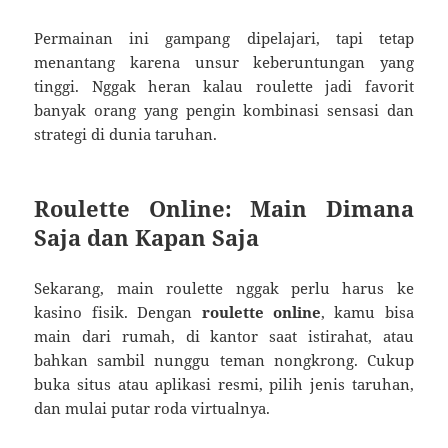
Permainan ini gampang dipelajari, tapi tetap
menantang karena unsur keberuntungan yang
tinggi. Nggak heran kalau roulette jadi favorit
banyak orang yang pengin kombinasi sensasi dan
strategi di dunia taruhan.
Roulette Online: Main Dimana
Saja dan Kapan Saja
Sekarang, main roulette nggak perlu harus ke
kasino fisik. Dengan
roulette online
, kamu bisa
main dari rumah, di kantor saat istirahat, atau
bahkan sambil nunggu teman nongkrong. Cukup
buka situs atau aplikasi resmi, pilih jenis taruhan,
dan mulai putar roda virtualnya.