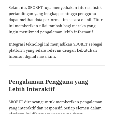
Selain itu, SBOBET juga menyediakan fitur statistik
pertandingan yang lengkap, sehingga pengguna
dapat melihat data performa tim secara detail. Fitur
ini memberikan nilai tambah bagi mereka yang
ingin menikmati pengalaman lebih informatif.
Integrasi teknologi ini menjadikan SBOBET sebagai
platform yang selalu relevan dengan kebutuhan
hiburan digital masa kini.
Pengalaman Pengguna yang
Lebih Interaktif
SBOBET dirancang untuk memberikan pengalaman
yang interaktif dan responsif. Setiap elemen dalam