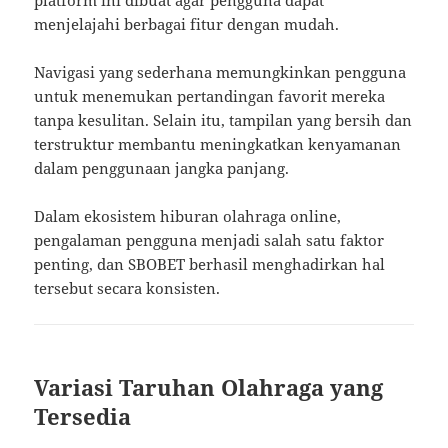
platform ini dibuat agar pengguna dapat
menjelajahi berbagai fitur dengan mudah.
Navigasi yang sederhana memungkinkan pengguna
untuk menemukan pertandingan favorit mereka
tanpa kesulitan. Selain itu, tampilan yang bersih dan
terstruktur membantu meningkatkan kenyamanan
dalam penggunaan jangka panjang.
Dalam ekosistem hiburan olahraga online,
pengalaman pengguna menjadi salah satu faktor
penting, dan SBOBET berhasil menghadirkan hal
tersebut secara konsisten.
Variasi Taruhan Olahraga yang
Tersedia