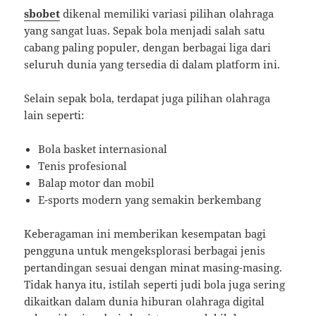
sbobet
dikenal memiliki variasi pilihan olahraga
yang sangat luas. Sepak bola menjadi salah satu
cabang paling populer, dengan berbagai liga dari
seluruh dunia yang tersedia di dalam platform ini.
Selain sepak bola, terdapat juga pilihan olahraga
lain seperti:
Bola basket internasional
Tenis profesional
Balap motor dan mobil
E-sports modern yang semakin berkembang
Keberagaman ini memberikan kesempatan bagi
pengguna untuk mengeksplorasi berbagai jenis
pertandingan sesuai dengan minat masing-masing.
Tidak hanya itu, istilah seperti judi bola juga sering
dikaitkan dalam dunia hiburan olahraga digital