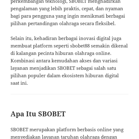
perkembangan teknologi, SBOBET menghadirkan
pengalaman yang lebih praktis, cepat, dan nyaman
bagi para pengguna yang ingin menikmati berbagai
pilihan pertandingan olahraga secara fleksibel.
Selain itu, kehadiran berbagai inovasi digital juga
membuat platform seperti sbobet88 semakin dikenal
di kalangan pecinta hiburan olahraga online.
Kombinasi antara kemudahan akses dan variasi
layanan menjadikan SBOBET sebagai salah satu
pilihan populer dalam ekosistem hiburan digital
saat ini.
Apa Itu SBOBET
SBOBET merupakan platform berbasis online yang
menyediakan layanan taruhan olahraga dengan