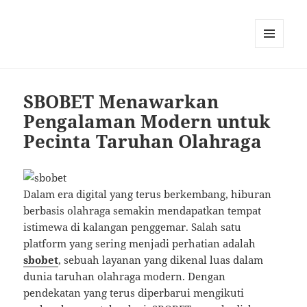
MENU
DAN
WIDGET
SBOBET Menawarkan
Pengalaman Modern untuk
Pecinta Taruhan Olahraga
Dalam era digital yang terus berkembang, hiburan
berbasis olahraga semakin mendapatkan tempat
istimewa di kalangan penggemar. Salah satu
platform yang sering menjadi perhatian adalah
sbobet
, sebuah layanan yang dikenal luas dalam
dunia taruhan olahraga modern. Dengan
pendekatan yang terus diperbarui mengikuti