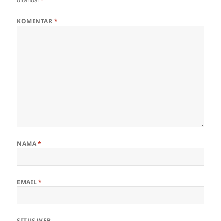
ditandai
*
KOMENTAR
*
NAMA
*
EMAIL
*
SITUS WEB