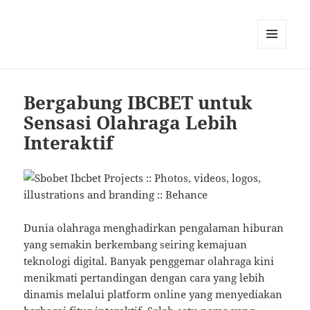
MENU
DAN
WIDGET
Bergabung IBCBET untuk
Sensasi Olahraga Lebih
Interaktif
Dunia olahraga menghadirkan pengalaman hiburan
yang semakin berkembang seiring kemajuan
teknologi digital. Banyak penggemar olahraga kini
menikmati pertandingan dengan cara yang lebih
dinamis melalui platform online yang menyediakan