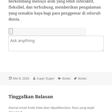
berkembang menuju arah yang lebih interaktif,
fleksibel, dan terhubung, memberikan pengalaman
yang semakin kaya bagi para penggemar di seluruh
dunia.
Diposkan
Penulis
Kategori
Tag
Mei 8, 2026
Super Duper
ibcbet
ibcbet
pada
Tinggalkan Balasan
Alamat email Anda tidak akan dipublikasikan.
Ruas yang wajib