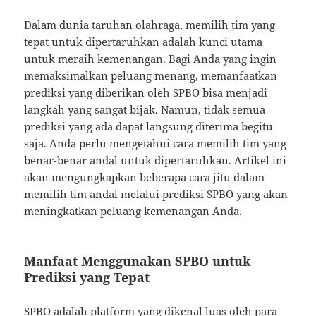
Dalam dunia taruhan olahraga, memilih tim yang
tepat untuk dipertaruhkan adalah kunci utama
untuk meraih kemenangan. Bagi Anda yang ingin
memaksimalkan peluang menang, memanfaatkan
prediksi yang diberikan oleh SPBO bisa menjadi
langkah yang sangat bijak. Namun, tidak semua
prediksi yang ada dapat langsung diterima begitu
saja. Anda perlu mengetahui cara memilih tim yang
benar-benar andal untuk dipertaruhkan. Artikel ini
akan mengungkapkan beberapa cara jitu dalam
memilih tim andal melalui prediksi SPBO yang akan
meningkatkan peluang kemenangan Anda.
Manfaat Menggunakan SPBO untuk
Prediksi yang Tepat
SPBO adalah platform yang dikenal luas oleh para