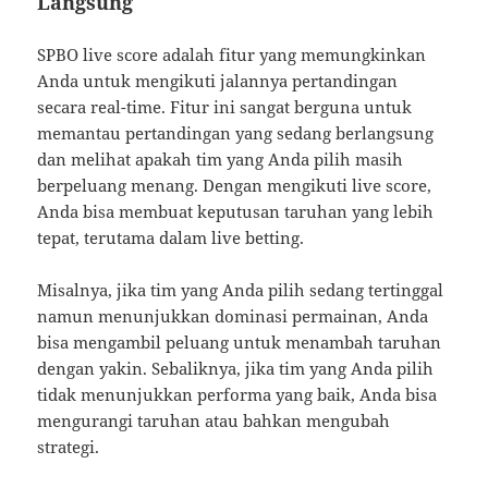
Langsung
SPBO live score adalah fitur yang memungkinkan
Anda untuk mengikuti jalannya pertandingan
secara real-time. Fitur ini sangat berguna untuk
memantau pertandingan yang sedang berlangsung
dan melihat apakah tim yang Anda pilih masih
berpeluang menang. Dengan mengikuti live score,
Anda bisa membuat keputusan taruhan yang lebih
tepat, terutama dalam live betting.
Misalnya, jika tim yang Anda pilih sedang tertinggal
namun menunjukkan dominasi permainan, Anda
bisa mengambil peluang untuk menambah taruhan
dengan yakin. Sebaliknya, jika tim yang Anda pilih
tidak menunjukkan performa yang baik, Anda bisa
mengurangi taruhan atau bahkan mengubah
strategi.