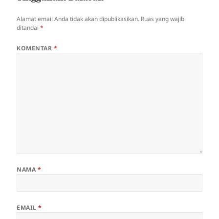
Alamat email Anda tidak akan dipublikasikan.
Ruas yang wajib
ditandai
*
KOMENTAR
*
NAMA
*
EMAIL
*