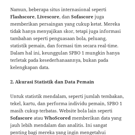
Namun, beberapa situs internasional seperti
Flashscore
,
Livescore
, dan
Sofascore
juga
memberikan persaingan yang cukup ketat. Mereka
tidak hanya menyajikan skor, tetapi juga informasi
tambahan seperti penguasaan bola, peluang,
statistik pemain, dan formasi tim secara real-time.
Dalam hal ini, keunggulan SPBO 1 mungkin hanya
terletak pada kesederhanaannya, bukan pada
kelengkapan data.
2. Akurasi Statistik dan Data Pemain
Untuk statistik mendalam, seperti jumlah tembakan,
tekel, kartu, dan performa individu pemain, SPBO 1
masih cukup terbatas. Website bola lain seperti
Sofascore
atau
WhoScored
memberikan data yang
jauh lebih mendalam dan analitis. Ini sangat
penting bagi mereka yang ingin mengetahui