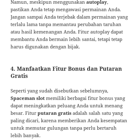
Namun, meskipun menggunakan
autoplay
,
pastikan Anda tetap mengawasi permainan Anda.
Jangan sampai Anda terjebak dalam permainan yang
terlalu lama tanpa memantau perubahan taruhan
atau hasil kemenangan Anda. Fitur autoplay dapat
membantu Anda bermain lebih santai, tetapi tetap
harus digunakan dengan bijak.
4. Manfaatkan Fitur Bonus dan Putaran
Gratis
Seperti yang sudah disebutkan sebelumnya,
Spaceman slot
memiliki berbagai fitur bonus yang
dapat meningkatkan peluang Anda untuk menang
besar. Fitur
putaran gratis
adalah salah satu yang
paling dicari, karena memberikan Anda kesempatan
untuk memutar gulungan tanpa perlu bertaruh
lebih banyak.