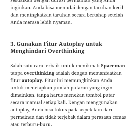
inginkan. Anda bisa memulai dengan taruhan kecil
dan meningkatkan taruhan secara bertahap setelah
Anda merasa lebih nyaman.
3. Gunakan Fitur Autoplay untuk
Menghindari Overthinking
Salah satu cara terbaik untuk menikmati
Spaceman
tanpa
overthinking
adalah dengan memanfaatkan
fitur
autoplay
. Fitur ini memungkinkan Anda
untuk menetapkan jumlah putaran yang ingin
dimainkan, tanpa harus menekan tombol putar
secara manual setiap kali. Dengan menggunakan
autoplay, Anda bisa fokus pada aspek lain dari
permainan dan tidak terjebak dalam perasaan cemas
atau terburu-buru.