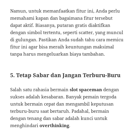
Namun, untuk memanfaatkan fitur ini, Anda perlu
memahami kapan dan bagaimana fitur tersebut
dapat aktif. Biasanya, putaran gratis diaktifkan
dengan simbol tertentu, seperti scatter, yang muncul
di gulungan. Pastikan Anda sudah tahu cara memicu
fitur ini agar bisa meraih keuntungan maksimal
tanpa harus mengeluarkan biaya tambahan.
5. Tetap Sabar dan Jangan Terburu-Buru
Salah satu rahasia bermain
slot spaceman
dengan
sukses adalah kesabaran. Banyak pemain tergoda
untuk bermain cepat dan mengambil keputusan
terburu-buru saat bertaruh. Padahal, bermain
dengan tenang dan sabar adalah kunci untuk
menghindari
overthinking
.