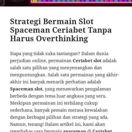
Strategi Bermain Slot
Spaceman Ceriabet Tanpa
Harus Overthinking
Siapa yang tidak suka tantangan? Dalam dunia
perjudian online, permainan
Ceriabet slot
adalah
salah satu pilihan yang menyenangkan dan
menguntungkan. Salah satu permainan yang akhir-
akhir ini banyak menarik perhatian adalah
Spaceman slot
, yang menawarkan pengalaman
berbeda dengan tema luar angkasa yang seru.
Meskipun permainan ini terbilang cukup
sederhana, banyak pemain merasa kewalahan
dengan berbagai pilihan dan strategi yang ada.
Namun, tenang! Dalam artikel ini, kami akan
membahas cara bermain
spaceman
di
Ceriabet