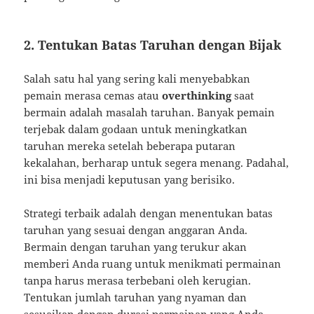
2. Tentukan Batas Taruhan dengan Bijak
Salah satu hal yang sering kali menyebabkan
pemain merasa cemas atau
overthinking
saat
bermain adalah masalah taruhan. Banyak pemain
terjebak dalam godaan untuk meningkatkan
taruhan mereka setelah beberapa putaran
kekalahan, berharap untuk segera menang. Padahal,
ini bisa menjadi keputusan yang berisiko.
Strategi terbaik adalah dengan menentukan batas
taruhan yang sesuai dengan anggaran Anda.
Bermain dengan taruhan yang terukur akan
memberi Anda ruang untuk menikmati permainan
tanpa harus merasa terbebani oleh kerugian.
Tentukan jumlah taruhan yang nyaman dan
sesuaikan dengan durasi permainan yang Anda