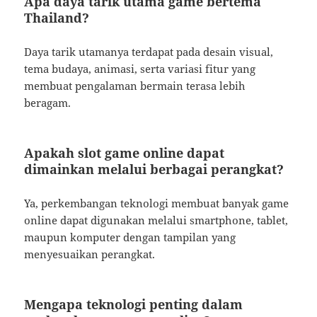
Apa daya tarik utama game bertema
Thailand?
Daya tarik utamanya terdapat pada desain visual,
tema budaya, animasi, serta variasi fitur yang
membuat pengalaman bermain terasa lebih
beragam.
Apakah slot game online dapat
dimainkan melalui berbagai perangkat?
Ya, perkembangan teknologi membuat banyak game
online dapat digunakan melalui smartphone, tablet,
maupun komputer dengan tampilan yang
menyesuaikan perangkat.
Mengapa teknologi penting dalam