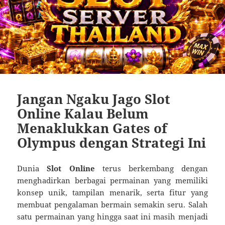
Jangan Ngaku Jago Slot
Online Kalau Belum
Menaklukkan Gates of
Olympus dengan Strategi Ini
Dunia
Slot Online
terus berkembang dengan
menghadirkan berbagai permainan yang memiliki
konsep unik, tampilan menarik, serta fitur yang
membuat pengalaman bermain semakin seru. Salah
satu permainan yang hingga saat ini masih menjadi