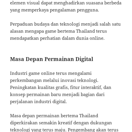
elemen visual dapat menghadirkan suasana berbeda
yang memperkaya pengalaman pengguna.
Perpaduan budaya dan teknologi menjadi salah satu
alasan mengapa game bertema Thailand terus
mendapatkan perhatian dalam dunia online.
Masa Depan Permainan Digital
Industri game online terus mengalami
perkembangan melalui inovasi teknologi.
Peningkatan kualitas grafis, fitur interaktif, dan
konsep permainan baru menjadi bagian dari
perjalanan industri digital.
Masa depan permainan bertema Thailand
diperkirakan semakin kreatif dengan dukungan
teknologi yang terus maju. Pengembang akan terus