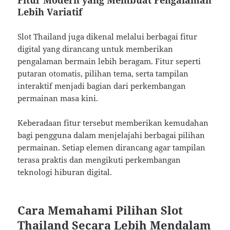
Fitur Modern yang Membuat Pengalaman
Lebih Variatif
Slot Thailand juga dikenal melalui berbagai fitur
digital yang dirancang untuk memberikan
pengalaman bermain lebih beragam. Fitur seperti
putaran otomatis, pilihan tema, serta tampilan
interaktif menjadi bagian dari perkembangan
permainan masa kini.
Keberadaan fitur tersebut memberikan kemudahan
bagi pengguna dalam menjelajahi berbagai pilihan
permainan. Setiap elemen dirancang agar tampilan
terasa praktis dan mengikuti perkembangan
teknologi hiburan digital.
Cara Memahami Pilihan Slot
Thailand Secara Lebih Mendalam