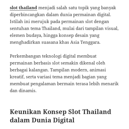
slot thailand
menjadi salah satu topik yang banyak
diperbincangkan dalam dunia permainan digital.
Istilah ini merujuk pada permainan slot dengan
sentuhan tema Thailand, mulai dari tampilan visual,
elemen budaya, hingga konsep desain yang
menghadirkan suasana khas Asia Tenggara.
Perkembangan teknologi digital membuat
permainan berbasis slot semakin dikenal oleh
berbagai kalangan. Tampilan modern, animasi
kreatif, serta variasi tema menjadi bagian yang
membuat pengalaman bermain terasa lebih menarik
dan dinamis.
Keunikan Konsep Slot Thailand
dalam Dunia Digital