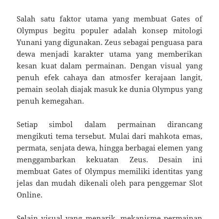
Salah satu faktor utama yang membuat Gates of
Olympus begitu populer adalah konsep mitologi
Yunani yang digunakan. Zeus sebagai penguasa para
dewa menjadi karakter utama yang memberikan
kesan kuat dalam permainan. Dengan visual yang
penuh efek cahaya dan atmosfer kerajaan langit,
pemain seolah diajak masuk ke dunia Olympus yang
penuh kemegahan.
Setiap simbol dalam permainan dirancang
mengikuti tema tersebut. Mulai dari mahkota emas,
permata, senjata dewa, hingga berbagai elemen yang
menggambarkan kekuatan Zeus. Desain ini
membuat Gates of Olympus memiliki identitas yang
jelas dan mudah dikenali oleh para penggemar Slot
Online.
Selain visual yang menarik, mekanisme permainan