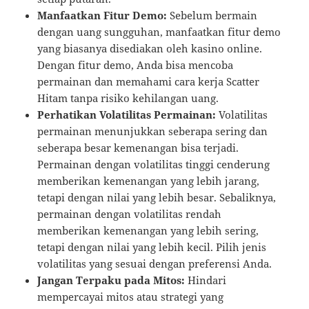
Manfaatkan Fitur Demo:
Sebelum bermain
dengan uang sungguhan, manfaatkan fitur demo
yang biasanya disediakan oleh kasino online.
Dengan fitur demo, Anda bisa mencoba
permainan dan memahami cara kerja Scatter
Hitam tanpa risiko kehilangan uang.
Perhatikan Volatilitas Permainan:
Volatilitas
permainan menunjukkan seberapa sering dan
seberapa besar kemenangan bisa terjadi.
Permainan dengan volatilitas tinggi cenderung
memberikan kemenangan yang lebih jarang,
tetapi dengan nilai yang lebih besar. Sebaliknya,
permainan dengan volatilitas rendah
memberikan kemenangan yang lebih sering,
tetapi dengan nilai yang lebih kecil. Pilih jenis
volatilitas yang sesuai dengan preferensi Anda.
Jangan Terpaku pada Mitos:
Hindari
mempercayai mitos atau strategi yang