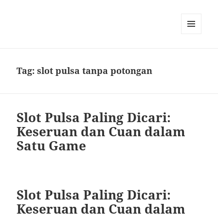
MENU
DAN
WIDGET
Tag:
slot pulsa tanpa potongan
Slot Pulsa Paling Dicari:
Keseruan dan Cuan dalam
Satu Game
Slot Pulsa Paling Dicari:
Keseruan dan Cuan dalam