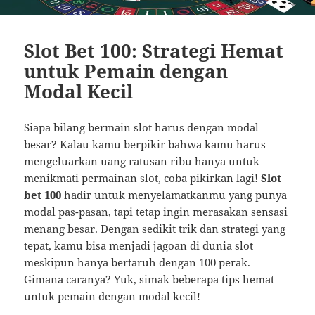
Slot Bet 100: Strategi Hemat
untuk Pemain dengan
Modal Kecil
Siapa bilang bermain slot harus dengan modal
besar? Kalau kamu berpikir bahwa kamu harus
mengeluarkan uang ratusan ribu hanya untuk
menikmati permainan slot, coba pikirkan lagi!
Slot
bet 100
hadir untuk menyelamatkanmu yang punya
modal pas-pasan, tapi tetap ingin merasakan sensasi
menang besar. Dengan sedikit trik dan strategi yang
tepat, kamu bisa menjadi jagoan di dunia slot
meskipun hanya bertaruh dengan 100 perak.
Gimana caranya? Yuk, simak beberapa tips hemat
untuk pemain dengan modal kecil!