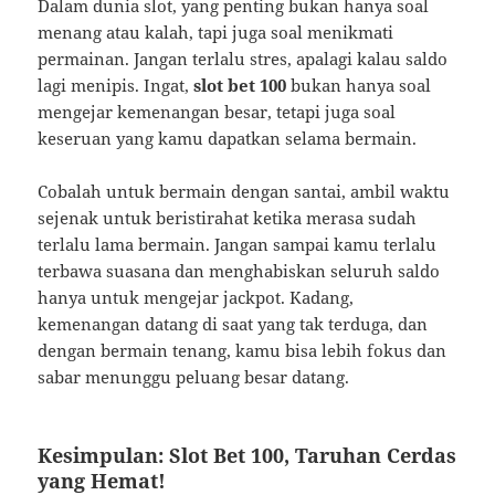
Dalam dunia slot, yang penting bukan hanya soal
menang atau kalah, tapi juga soal menikmati
permainan. Jangan terlalu stres, apalagi kalau saldo
lagi menipis. Ingat,
slot bet 100
bukan hanya soal
mengejar kemenangan besar, tetapi juga soal
keseruan yang kamu dapatkan selama bermain.
Cobalah untuk bermain dengan santai, ambil waktu
sejenak untuk beristirahat ketika merasa sudah
terlalu lama bermain. Jangan sampai kamu terlalu
terbawa suasana dan menghabiskan seluruh saldo
hanya untuk mengejar jackpot. Kadang,
kemenangan datang di saat yang tak terduga, dan
dengan bermain tenang, kamu bisa lebih fokus dan
sabar menunggu peluang besar datang.
Kesimpulan: Slot Bet 100, Taruhan Cerdas
yang Hemat!