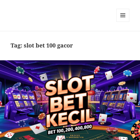
MENU
DAN
WIDGET
Tag:
slot bet 100 gacor