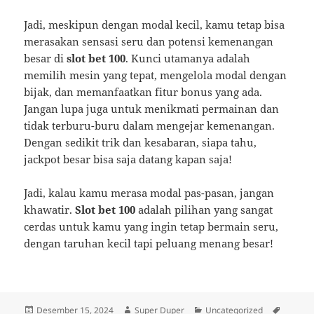
Jadi, meskipun dengan modal kecil, kamu tetap bisa
merasakan sensasi seru dan potensi kemenangan
besar di
slot bet 100
. Kunci utamanya adalah
memilih mesin yang tepat, mengelola modal dengan
bijak, dan memanfaatkan fitur bonus yang ada.
Jangan lupa juga untuk menikmati permainan dan
tidak terburu-buru dalam mengejar kemenangan.
Dengan sedikit trik dan kesabaran, siapa tahu,
jackpot besar bisa saja datang kapan saja!
Jadi, kalau kamu merasa modal pas-pasan, jangan
khawatir.
Slot bet 100
adalah pilihan yang sangat
cerdas untuk kamu yang ingin tetap bermain seru,
dengan taruhan kecil tapi peluang menang besar!
Diposkan
Penulis
Kategori
Tag
Desember 15, 2024
Super Duper
Uncategorized