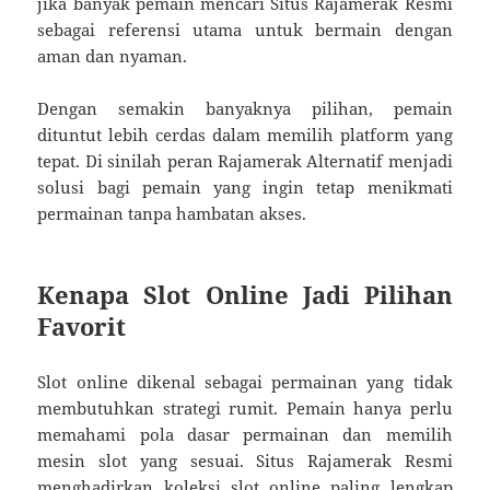
jika banyak pemain mencari Situs Rajamerak Resmi
sebagai referensi utama untuk bermain dengan
aman dan nyaman.
Dengan semakin banyaknya pilihan, pemain
dituntut lebih cerdas dalam memilih platform yang
tepat. Di sinilah peran Rajamerak Alternatif menjadi
solusi bagi pemain yang ingin tetap menikmati
permainan tanpa hambatan akses.
Kenapa Slot Online Jadi Pilihan
Favorit
Slot online dikenal sebagai permainan yang tidak
membutuhkan strategi rumit. Pemain hanya perlu
memahami pola dasar permainan dan memilih
mesin slot yang sesuai. Situs Rajamerak Resmi
menghadirkan koleksi slot online paling lengkap