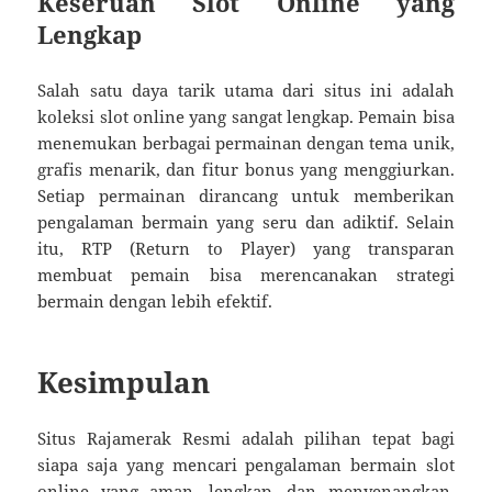
Keseruan Slot Online yang
Lengkap
Salah satu daya tarik utama dari situs ini adalah
koleksi slot online yang sangat lengkap. Pemain bisa
menemukan berbagai permainan dengan tema unik,
grafis menarik, dan fitur bonus yang menggiurkan.
Setiap permainan dirancang untuk memberikan
pengalaman bermain yang seru dan adiktif. Selain
itu, RTP (Return to Player) yang transparan
membuat pemain bisa merencanakan strategi
bermain dengan lebih efektif.
Kesimpulan
Situs Rajamerak Resmi adalah pilihan tepat bagi
siapa saja yang mencari pengalaman bermain slot
online yang aman, lengkap, dan menyenangkan.