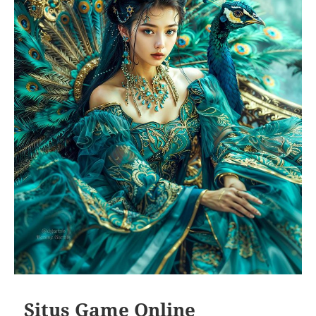
Situs Game Online