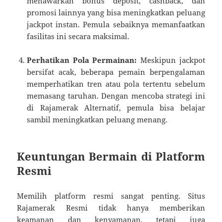
menawarkan bonus deposit, cashback, dan
promosi lainnya yang bisa meningkatkan peluang
jackpot instan. Pemula sebaiknya memanfaatkan
fasilitas ini secara maksimal.
Perhatikan Pola Permainan:
Meskipun jackpot
bersifat acak, beberapa pemain berpengalaman
memperhatikan tren atau pola tertentu sebelum
memasang taruhan. Dengan mencoba strategi ini
di Rajamerak Alternatif, pemula bisa belajar
sambil meningkatkan peluang menang.
Keuntungan Bermain di Platform
Resmi
Memilih platform resmi sangat penting. Situs
Rajamerak Resmi tidak hanya memberikan
keamanan dan kenyamanan, tetapi juga