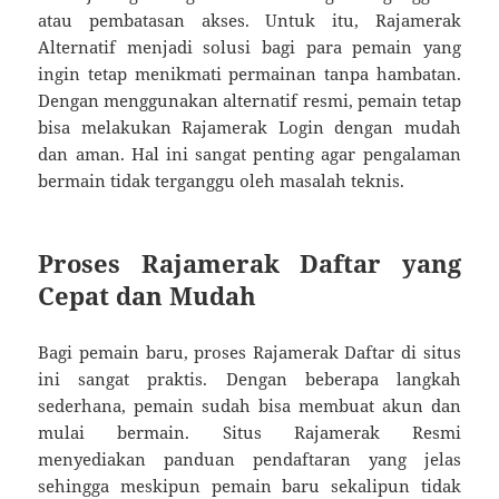
atau pembatasan akses. Untuk itu, Rajamerak
Alternatif menjadi solusi bagi para pemain yang
ingin tetap menikmati permainan tanpa hambatan.
Dengan menggunakan alternatif resmi, pemain tetap
bisa melakukan Rajamerak Login dengan mudah
dan aman. Hal ini sangat penting agar pengalaman
bermain tidak terganggu oleh masalah teknis.
Proses Rajamerak Daftar yang
Cepat dan Mudah
Bagi pemain baru, proses Rajamerak Daftar di situs
ini sangat praktis. Dengan beberapa langkah
sederhana, pemain sudah bisa membuat akun dan
mulai bermain. Situs Rajamerak Resmi
menyediakan panduan pendaftaran yang jelas
sehingga meskipun pemain baru sekalipun tidak