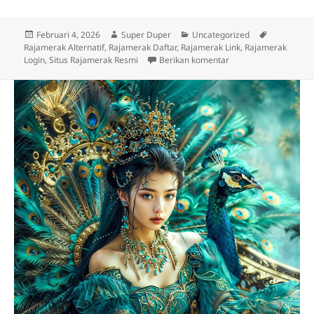
Diposkan
Penulis
Kategori
Tag
Februari 4, 2026
Super Duper
Uncategorized
pada
Rajamerak Alternatif
,
Rajamerak Daftar
,
Rajamerak Link
,
Rajamerak
untuk Rahasia Jackpo
Login
,
Situs Rajamerak Resmi
Berikan komentar