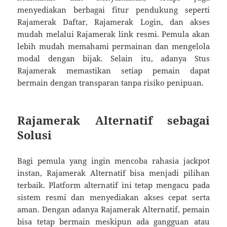
menyediakan berbagai fitur pendukung seperti
Rajamerak Daftar, Rajamerak Login, dan akses
mudah melalui Rajamerak link resmi. Pemula akan
lebih mudah memahami permainan dan mengelola
modal dengan bijak. Selain itu, adanya Stus
Rajamerak memastikan setiap pemain dapat
bermain dengan transparan tanpa risiko penipuan.
Rajamerak Alternatif sebagai
Solusi
Bagi pemula yang ingin mencoba rahasia jackpot
instan, Rajamerak Alternatif bisa menjadi pilihan
terbaik. Platform alternatif ini tetap mengacu pada
sistem resmi dan menyediakan akses cepat serta
aman. Dengan adanya Rajamerak Alternatif, pemain
bisa tetap bermain meskipun ada gangguan atau