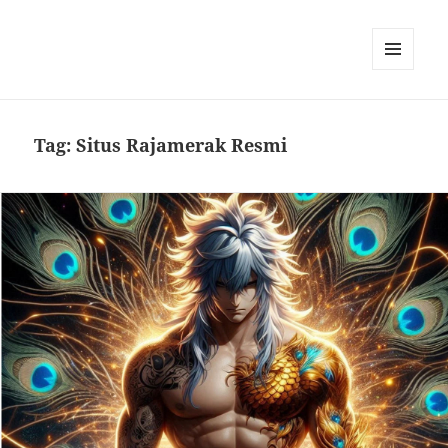
MENU
DAN
WIDGET
Tag:
Situs Rajamerak Resmi