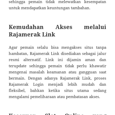
sehingga pemain tidak melewatkan kesempatan
untuk mendapatkan keuntungan tambahan.
Kemudahan Akses melalui
Rajamerak Link
Agar pemain selalu bisa mengakses situs tanpa
hambatan, Rajamerak Link disediakan sebagai jalur
resmi alternatif. Link ini dijamin aman dan
terupdate sehingga pemain tidak perlu khawatir
mengenai masalah keamanan atau gangguan saat
bermain. Dengan adanya Rajamerak Link, proses
Rajamerak Login menjadi lebih mudah dan
fleksibel, bahkan ketika situs utama sedang
mengalami pemeliharaan atau pembatasan akses.