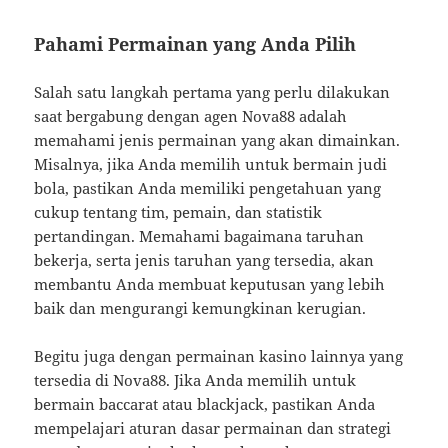
Pahami Permainan yang Anda Pilih
Salah satu langkah pertama yang perlu dilakukan
saat bergabung dengan agen Nova88 adalah
memahami jenis permainan yang akan dimainkan.
Misalnya, jika Anda memilih untuk bermain judi
bola, pastikan Anda memiliki pengetahuan yang
cukup tentang tim, pemain, dan statistik
pertandingan. Memahami bagaimana taruhan
bekerja, serta jenis taruhan yang tersedia, akan
membantu Anda membuat keputusan yang lebih
baik dan mengurangi kemungkinan kerugian.
Begitu juga dengan permainan kasino lainnya yang
tersedia di Nova88. Jika Anda memilih untuk
bermain baccarat atau blackjack, pastikan Anda
mempelajari aturan dasar permainan dan strategi