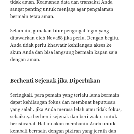
tidak aman. Keamanan data dan transaksi Anda
sangat penting untuk menjaga agar pengalaman
bermain tetap aman.
Selain itu, gunakan fitur pengingat login yang
ditawarkan oleh Nova88 jika perlu. Dengan begitu,
Anda tidak perlu khawatir kehilangan akses ke
akun Anda dan bisa langsung bermain kapan saja
dengan aman.
Berhenti Sejenak jika Diperlukan
Seringkali, para pemain yang terlalu lama bermain
dapat kehilangan fokus dan membuat keputusan
yang salah. Jika Anda merasa lelah atau tidak fokus,
sebaiknya berhenti sejenak dan beri waktu untuk
beristirahat. Hal ini akan membantu Anda untuk
kembali bermain dengan pikiran yang jernih dan