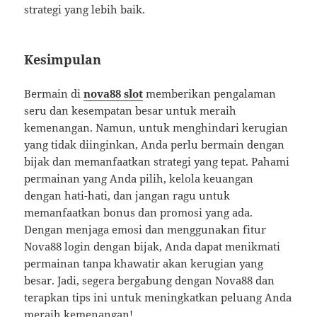
strategi yang lebih baik.
Kesimpulan
Bermain di
nova88 slot
memberikan pengalaman
seru dan kesempatan besar untuk meraih
kemenangan. Namun, untuk menghindari kerugian
yang tidak diinginkan, Anda perlu bermain dengan
bijak dan memanfaatkan strategi yang tepat. Pahami
permainan yang Anda pilih, kelola keuangan
dengan hati-hati, dan jangan ragu untuk
memanfaatkan bonus dan promosi yang ada.
Dengan menjaga emosi dan menggunakan fitur
Nova88 login dengan bijak, Anda dapat menikmati
permainan tanpa khawatir akan kerugian yang
besar. Jadi, segera bergabung dengan Nova88 dan
terapkan tips ini untuk meningkatkan peluang Anda
meraih kemenangan!