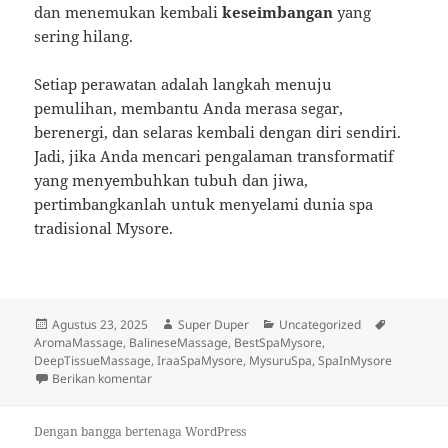
dan menemukan kembali
keseimbangan
yang
sering hilang.
Setiap perawatan adalah langkah menuju
pemulihan, membantu Anda merasa segar,
berenergi, dan selaras kembali dengan diri sendiri.
Jadi, jika Anda mencari pengalaman transformatif
yang menyembuhkan tubuh dan jiwa,
pertimbangkanlah untuk menyelami dunia spa
tradisional Mysore.
Diposkan
Penulis
Kategori
Tag
Agustus 23, 2025
Super Duper
Uncategorized
pada
AromaMassage
,
BalineseMassage
,
BestSpaMysore
,
DeepTissueMassage
,
IraaSpaMysore
,
MysuruSpa
,
SpaInMysore
untuk Spa di Mysore: Ritual Kuno untuk Mengembal
Berikan komentar
Dengan bangga bertenaga WordPress