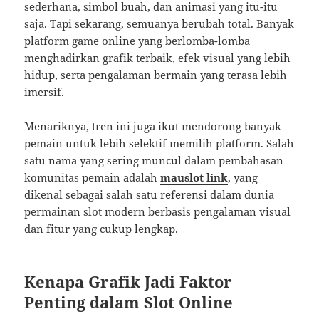
sederhana, simbol buah, dan animasi yang itu-itu
saja. Tapi sekarang, semuanya berubah total. Banyak
platform game online yang berlomba-lomba
menghadirkan grafik terbaik, efek visual yang lebih
hidup, serta pengalaman bermain yang terasa lebih
imersif.
Menariknya, tren ini juga ikut mendorong banyak
pemain untuk lebih selektif memilih platform. Salah
satu nama yang sering muncul dalam pembahasan
komunitas pemain adalah
mauslot link
, yang
dikenal sebagai salah satu referensi dalam dunia
permainan slot modern berbasis pengalaman visual
dan fitur yang cukup lengkap.
Kenapa Grafik Jadi Faktor
Penting dalam Slot Online