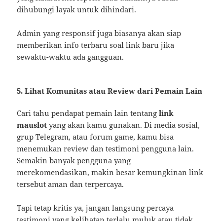
dihubungi layak untuk dihindari.
Admin yang responsif juga biasanya akan siap
memberikan info terbaru soal link baru jika
sewaktu-waktu ada gangguan.
5. Lihat Komunitas atau Review dari Pemain Lain
Cari tahu pendapat pemain lain tentang
link
mauslot
yang akan kamu gunakan. Di media sosial,
grup Telegram, atau forum game, kamu bisa
menemukan review dan testimoni pengguna lain.
Semakin banyak pengguna yang
merekomendasikan, makin besar kemungkinan link
tersebut aman dan terpercaya.
Tapi tetap kritis ya, jangan langsung percaya
testimoni yang kelihatan terlalu muluk atau tidak