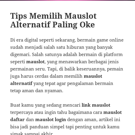
Tips Memilih Mauslot
Alternatif Paling Oke
Di era digital seperti sekarang, bermain game online
sudah menjadi salah satu hiburan yang banyak
digemari. Salah satunya adalah bermain di platform
seperti
mauslot
, yang menawarkan berbagai jenis
permainan seru. Tapi, di balik keseruannya, pemain
juga harus cerdas dalam memilih
mauslot
alternatif
yang tepat agar pengalaman bermain
tetap aman dan nyaman.
Buat kamu yang sedang mencari
link mauslot
terpercaya atau ingin tahu bagaimana cara
mauslot
daftar
dan
mauslot login
dengan aman, artikel ini
bisa jadi panduan simpel tapi penting untuk kamu
simak sampai akhir.