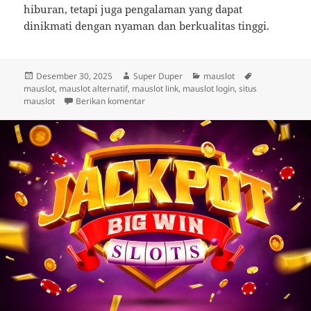
hiburan, tetapi juga pengalaman yang dapat
dinikmati dengan nyaman dan berkualitas tinggi.
Diposkan
Penulis
Kategori
Tag
Desember 30, 2025
Super Duper
mauslot
pada
mauslot
,
mauslot alternatif
,
mauslot link
,
mauslot login
,
situs
untuk JOKER123 Informasi Permainan Digital
mauslot
Berikan komentar