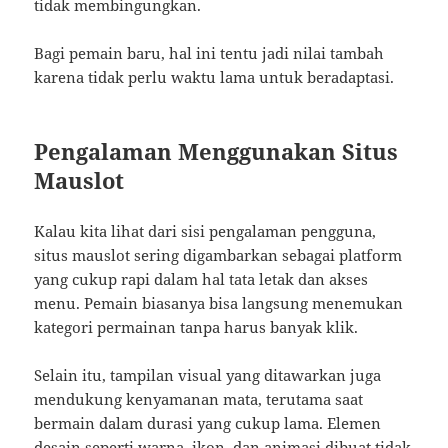
tidak membingungkan.
Bagi pemain baru, hal ini tentu jadi nilai tambah
karena tidak perlu waktu lama untuk beradaptasi.
Pengalaman Menggunakan Situs
Mauslot
Kalau kita lihat dari sisi pengalaman pengguna,
situs mauslot sering digambarkan sebagai platform
yang cukup rapi dalam hal tata letak dan akses
menu. Pemain biasanya bisa langsung menemukan
kategori permainan tanpa harus banyak klik.
Selain itu, tampilan visual yang ditawarkan juga
mendukung kenyamanan mata, terutama saat
bermain dalam durasi yang cukup lama. Elemen
desain seperti warna, ikon, dan animasi dibuat tidak