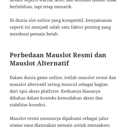
berlebihan, tapi tetap menarik.
Di dunia slot online yang kompetitif, kenyamanan
seperti ini menjadi salah satu faktor penting yang
membuat pemain betah.
Perbedaan Mauslot Resmi dan
Mauslot Alternatif
Dalam dunia game online, istilah mauslot resmi dan
mauslot alternatif sering muncul sebagai bagian
dari opsi akses platform. Keduanya biasanya
dibahas dalam konteks kemudahan akses dan
stabilitas koneksi.
Mauslot resmi umumnya dipahami sebagai jalur
utama yang digunakan pemain untuk mengakses