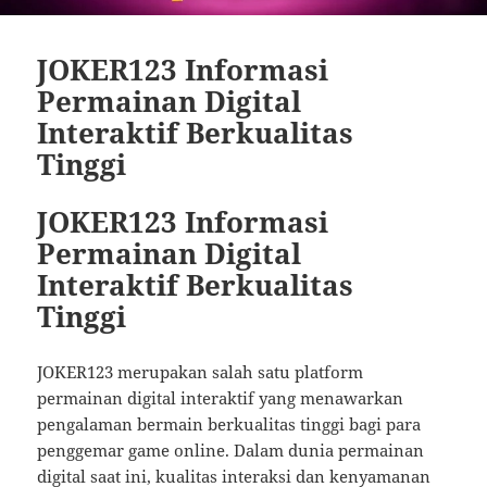
JOKER123 Informasi
Permainan Digital
Interaktif Berkualitas
Tinggi
JOKER123 Informasi
Permainan Digital
Interaktif Berkualitas
Tinggi
JOKER123 merupakan salah satu platform
permainan digital interaktif yang menawarkan
pengalaman bermain berkualitas tinggi bagi para
penggemar game online. Dalam dunia permainan
digital saat ini, kualitas interaksi dan kenyamanan