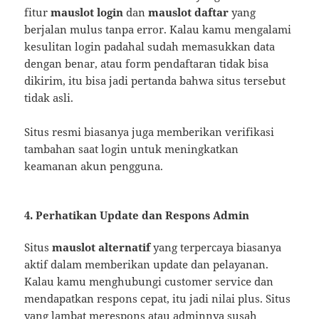
fitur
mauslot login
dan
mauslot daftar
yang
berjalan mulus tanpa error. Kalau kamu mengalami
kesulitan login padahal sudah memasukkan data
dengan benar, atau form pendaftaran tidak bisa
dikirim, itu bisa jadi pertanda bahwa situs tersebut
tidak asli.
Situs resmi biasanya juga memberikan verifikasi
tambahan saat login untuk meningkatkan
keamanan akun pengguna.
4. Perhatikan Update dan Respons Admin
Situs
mauslot alternatif
yang terpercaya biasanya
aktif dalam memberikan update dan pelayanan.
Kalau kamu menghubungi customer service dan
mendapatkan respons cepat, itu jadi nilai plus. Situs
yang lambat merespons atau adminnya susah