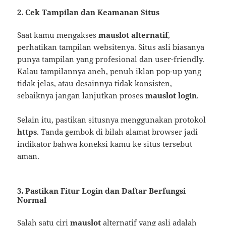
2. Cek Tampilan dan Keamanan Situs
Saat kamu mengakses
mauslot alternatif
,
perhatikan tampilan websitenya. Situs asli biasanya
punya tampilan yang profesional dan user-friendly.
Kalau tampilannya aneh, penuh iklan pop-up yang
tidak jelas, atau desainnya tidak konsisten,
sebaiknya jangan lanjutkan proses
mauslot login
.
Selain itu, pastikan situsnya menggunakan protokol
https
. Tanda gembok di bilah alamat browser jadi
indikator bahwa koneksi kamu ke situs tersebut
aman.
3. Pastikan Fitur Login dan Daftar Berfungsi
Normal
Salah satu ciri
mauslot
alternatif yang asli adalah