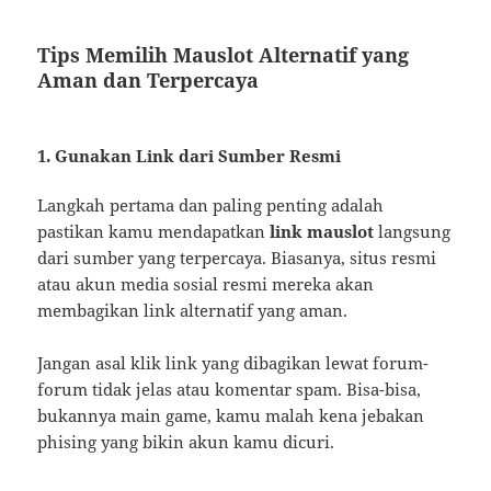
Tips Memilih Mauslot Alternatif yang
Aman dan Terpercaya
1. Gunakan Link dari Sumber Resmi
Langkah pertama dan paling penting adalah
pastikan kamu mendapatkan
link mauslot
langsung
dari sumber yang terpercaya. Biasanya, situs resmi
atau akun media sosial resmi mereka akan
membagikan link alternatif yang aman.
Jangan asal klik link yang dibagikan lewat forum-
forum tidak jelas atau komentar spam. Bisa-bisa,
bukannya main game, kamu malah kena jebakan
phising yang bikin akun kamu dicuri.