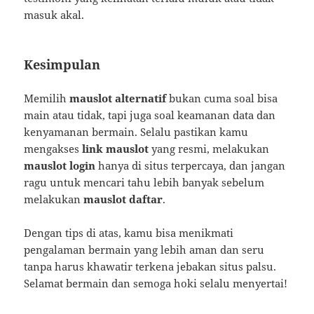
masuk akal.
Kesimpulan
Memilih
mauslot alternatif
bukan cuma soal bisa
main atau tidak, tapi juga soal keamanan data dan
kenyamanan bermain. Selalu pastikan kamu
mengakses
link mauslot
yang resmi, melakukan
mauslot login
hanya di situs terpercaya, dan jangan
ragu untuk mencari tahu lebih banyak sebelum
melakukan
mauslot daftar
.
Dengan tips di atas, kamu bisa menikmati
pengalaman bermain yang lebih aman dan seru
tanpa harus khawatir terkena jebakan situs palsu.
Selamat bermain dan semoga hoki selalu menyertai!