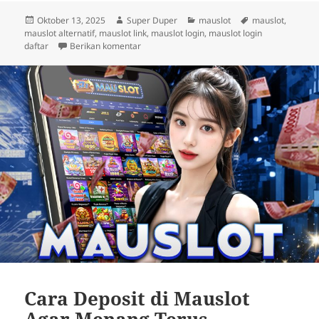
Diposkan
Penulis
Kategori
Tag
Oktober 13, 2025
Super Duper
mauslot
mauslot
,
pada
mauslot alternatif
,
mauslot link
,
mauslot login
,
mauslot login
untuk Tips Memilih Mauslot Alternatif Paling
daftar
Berikan komentar
Cara Deposit di Mauslot
Agar Menang Terus