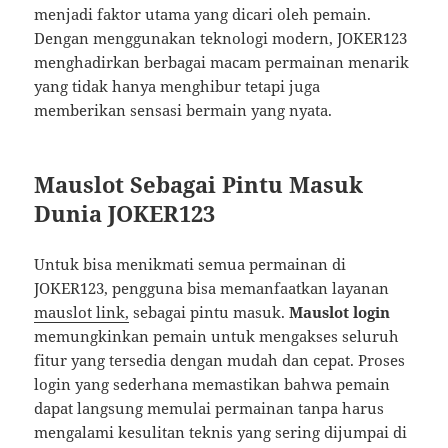
menjadi faktor utama yang dicari oleh pemain.
Dengan menggunakan teknologi modern, JOKER123
menghadirkan berbagai macam permainan menarik
yang tidak hanya menghibur tetapi juga
memberikan sensasi bermain yang nyata.
Mauslot Sebagai Pintu Masuk
Dunia JOKER123
Untuk bisa menikmati semua permainan di
JOKER123, pengguna bisa memanfaatkan layanan
mauslot link,
sebagai pintu masuk.
Mauslot login
memungkinkan pemain untuk mengakses seluruh
fitur yang tersedia dengan mudah dan cepat. Proses
login yang sederhana memastikan bahwa pemain
dapat langsung memulai permainan tanpa harus
mengalami kesulitan teknis yang sering dijumpai di