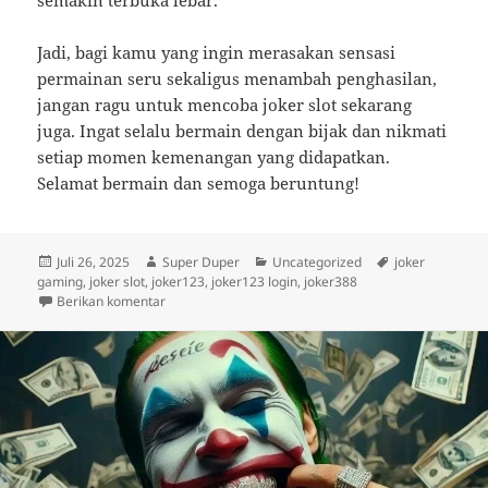
Jadi, bagi kamu yang ingin merasakan sensasi
permainan seru sekaligus menambah penghasilan,
jangan ragu untuk mencoba joker slot sekarang
juga. Ingat selalu bermain dengan bijak dan nikmati
setiap momen kemenangan yang didapatkan.
Selamat bermain dan semoga beruntung!
Diposkan
Penulis
Kategori
Tag
Juli 26, 2025
Super Duper
Uncategorized
joker
pada
gaming
,
joker slot
,
joker123
,
joker123 login
,
joker388
untuk Joker Slot: Main Mudah, Cuan Melimpah
Berikan komentar