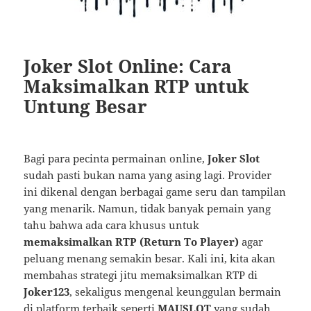
Joker Slot Online: Cara
Maksimalkan RTP untuk
Untung Besar
Bagi para pecinta permainan online,
Joker Slot
sudah pasti bukan nama yang asing lagi. Provider
ini dikenal dengan berbagai game seru dan tampilan
yang menarik. Namun, tidak banyak pemain yang
tahu bahwa ada cara khusus untuk
memaksimalkan RTP (Return To Player)
agar
peluang menang semakin besar. Kali ini, kita akan
membahas strategi jitu memaksimalkan RTP di
Joker123
, sekaligus mengenal keunggulan bermain
di platform terbaik seperti
MAUSLOT
yang sudah