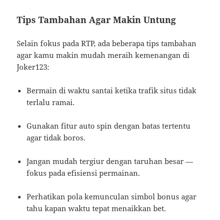
Tips Tambahan Agar Makin Untung
Selain fokus pada RTP, ada beberapa tips tambahan
agar kamu makin mudah meraih kemenangan di
Joker123:
Bermain di waktu santai ketika trafik situs tidak
terlalu ramai.
Gunakan fitur auto spin dengan batas tertentu
agar tidak boros.
Jangan mudah tergiur dengan taruhan besar —
fokus pada efisiensi permainan.
Perhatikan pola kemunculan simbol bonus agar
tahu kapan waktu tepat menaikkan bet.