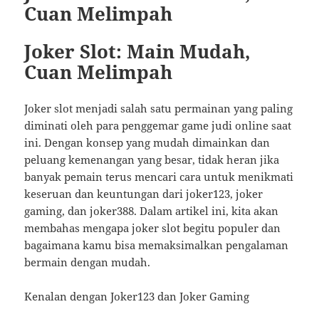
Cuan Melimpah
Joker Slot: Main Mudah,
Cuan Melimpah
Joker slot menjadi salah satu permainan yang paling
diminati oleh para penggemar game judi online saat
ini. Dengan konsep yang mudah dimainkan dan
peluang kemenangan yang besar, tidak heran jika
banyak pemain terus mencari cara untuk menikmati
keseruan dan keuntungan dari joker123, joker
gaming, dan joker388. Dalam artikel ini, kita akan
membahas mengapa joker slot begitu populer dan
bagaimana kamu bisa memaksimalkan pengalaman
bermain dengan mudah.
Kenalan dengan Joker123 dan Joker Gaming