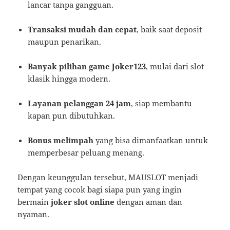
lancar tanpa gangguan.
Transaksi mudah dan cepat
, baik saat deposit
maupun penarikan.
Banyak pilihan game Joker123
, mulai dari slot
klasik hingga modern.
Layanan pelanggan 24 jam
, siap membantu
kapan pun dibutuhkan.
Bonus melimpah
yang bisa dimanfaatkan untuk
memperbesar peluang menang.
Dengan keunggulan tersebut, MAUSLOT menjadi
tempat yang cocok bagi siapa pun yang ingin
bermain
joker slot online
dengan aman dan
nyaman.