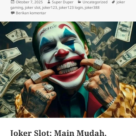
Diposkan
Penulis
Kategori
Tag
Oktober 7, 2025
Super Duper
Uncategorized
joker
pada
gaming
,
joker slot
,
joker123
,
joker123 login
,
joker388
untuk Joker Slot Online: Cara Maksimalkan RTP untu
Berikan komentar
Joker Slot: Main Mudah,