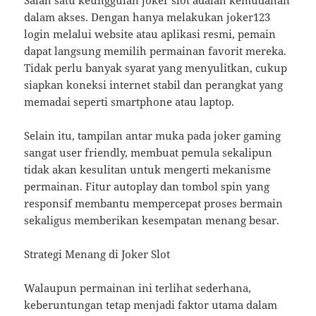
dalam akses. Dengan hanya melakukan joker123
login melalui website atau aplikasi resmi, pemain
dapat langsung memilih permainan favorit mereka.
Tidak perlu banyak syarat yang menyulitkan, cukup
siapkan koneksi internet stabil dan perangkat yang
memadai seperti smartphone atau laptop.
Selain itu, tampilan antar muka pada joker gaming
sangat user friendly, membuat pemula sekalipun
tidak akan kesulitan untuk mengerti mekanisme
permainan. Fitur autoplay dan tombol spin yang
responsif membantu mempercepat proses bermain
sekaligus memberikan kesempatan menang besar.
Strategi Menang di Joker Slot
Walaupun permainan ini terlihat sederhana,
keberuntungan tetap menjadi faktor utama dalam