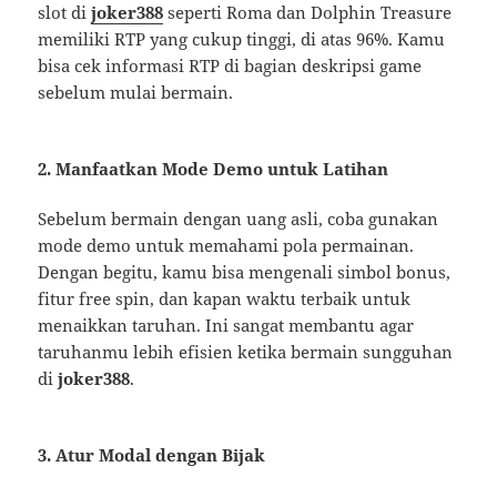
slot di
joker388
seperti Roma dan Dolphin Treasure
memiliki RTP yang cukup tinggi, di atas 96%. Kamu
bisa cek informasi RTP di bagian deskripsi game
sebelum mulai bermain.
2. Manfaatkan Mode Demo untuk Latihan
Sebelum bermain dengan uang asli, coba gunakan
mode demo untuk memahami pola permainan.
Dengan begitu, kamu bisa mengenali simbol bonus,
fitur free spin, dan kapan waktu terbaik untuk
menaikkan taruhan. Ini sangat membantu agar
taruhanmu lebih efisien ketika bermain sungguhan
di
joker388
.
3. Atur Modal dengan Bijak