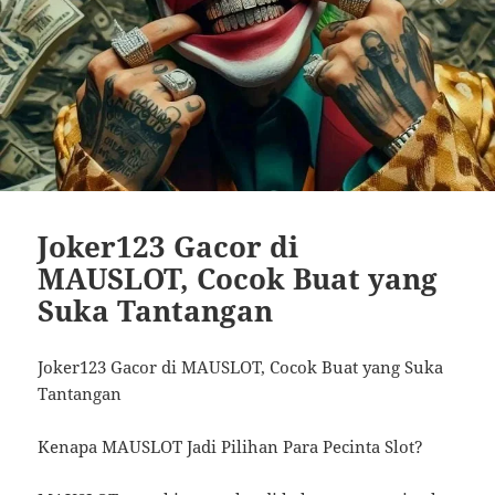
Joker123 Gacor di
MAUSLOT, Cocok Buat yang
Suka Tantangan
Joker123 Gacor di MAUSLOT, Cocok Buat yang Suka
Tantangan
Kenapa MAUSLOT Jadi Pilihan Para Pecinta Slot?