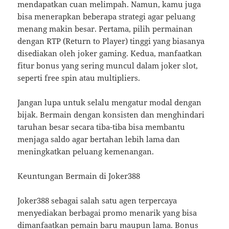
mendapatkan cuan melimpah. Namun, kamu juga
bisa menerapkan beberapa strategi agar peluang
menang makin besar. Pertama, pilih permainan
dengan RTP (Return to Player) tinggi yang biasanya
disediakan oleh joker gaming. Kedua, manfaatkan
fitur bonus yang sering muncul dalam joker slot,
seperti free spin atau multipliers.
Jangan lupa untuk selalu mengatur modal dengan
bijak. Bermain dengan konsisten dan menghindari
taruhan besar secara tiba-tiba bisa membantu
menjaga saldo agar bertahan lebih lama dan
meningkatkan peluang kemenangan.
Keuntungan Bermain di Joker388
Joker388 sebagai salah satu agen terpercaya
menyediakan berbagai promo menarik yang bisa
dimanfaatkan pemain baru maupun lama. Bonus